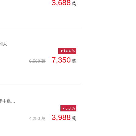
3,688
萬
間大
14.4 %
7,350
萬
8,588 萬
YC1279146 機能美學中島廚靜謐書香藏書宅敦北人文質感暖居 機能美學中島廚靜謐書香藏書宅
6.8 %
3,988
萬
4,280 萬