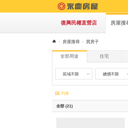
復興民權直營店
房屋搜
買房子
房屋搜尋
買房子
租房子
全部用途
住宅
區域不限
總價不限
區域不限
總價不限
電梯大廈
屋齡
列表
華廈
1 年
台北市-松山區
900 萬以下
無電梯公寓
1 年 
全部 (21)
透天別墅
5 年 
台北市-中山區
900 萬 - 1
10 年
台北市-士林區
1200 萬 - 
有車位
20 年