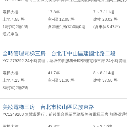
年以上
頂樓
含加蓋
2500 萬
30 坪 - 40 坪
電梯大樓
17.8年
7 ~ 7 / 11樓
-
年
-
樓
-
4000 萬
40 坪 - 50 坪
土地 4.55 坪
主+陽 12.95 坪
建物 28.02 坪
1房(室)2廳1衛
含加蓋1房(室)0廳0衛
(含車位3.47坪)
上
50 坪以上
塔式車位
萬
-
坪
全時管理電梯三房 台北市中山區建國北路二段
電梯大樓
41.7年
8 ~ 8 / 14樓
土地 4.23 坪
主+陽 31.38 坪
建物 37.58 坪
3房(室)2廳2衛
美妝電梯三房 台北市松山區民族東路
電梯大樓
42.8年
2 ~ 2 / 7樓