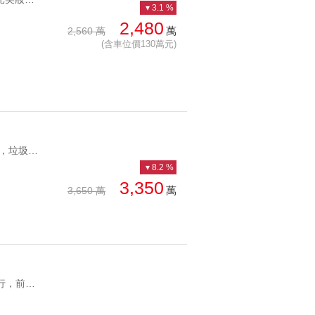
3.1 %
總價: 低 → 高
西北
2,480
西南
萬
2,560 萬
每坪單價: 低 → 高
房
(含車位價130萬元)
降幅: 高 → 低
建物坪數: 大 → 小
屋齡: 小 → 大
YC1279292 24小時管理，垃圾代收服務全時管理電梯三房 24小時管理，垃圾代收服務
土地坪數: 大 → 小
8.2 %
3,350
萬
3,650 萬
YC1249288 無障礙通行，前後陽台保留面綠蔭美妝電梯三房 無障礙通行，前後陽台保留面綠蔭