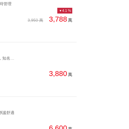
小時管理
4.1 %
3,788
萬
3,950 萬
YC1257386 五星級景觀，知名利來建設尊榮舒適景觀四房 五星級景觀，知名利來建設
3,880
萬
境靜謐舒適
6,600
萬