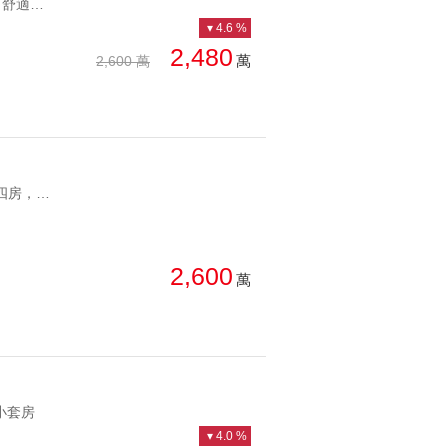
YC1239760 景觀視野開闊 舒適大棟距松機特區收租美寓 景觀視野開闊 舒適大棟距
4.6 %
2,480
萬
2,600 萬
YC1271820 邊間電梯四房，格局方正好規劃近捷運景觀四房 邊間電梯四房，格局方正好規劃
2,600
萬
小套房
4.0 %