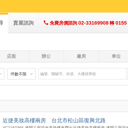
尋
賣屋諮詢
02-33169908
0155
免費房價諮詢
轉
店面
辦公
廠房
車位
坪數不限
建物
土地
主+陽
不限
樓層不限
房數不限
以下
低於 1 樓
1 房
坪數不限
- 5 年
1 樓
2 房
- 10 年
2 - 6 樓
3 房
200 萬
20 坪以下
 - 20 年
7 - 12 樓
4 房
近捷美妝高樓兩房 台北市松山區復興北路
1500 萬
20 坪 - 30 坪
 - 30 年
13 樓以上
5 房以上