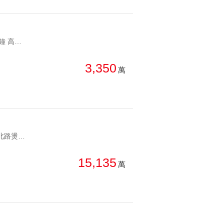
YC1191393 捷運走路五分鐘 高樓邊間高樓邊間管理住辦 捷運走路五分鐘 高樓邊間
3,350
萬
YC1007676 敦化北路燙金門牌，可自用可辦公敦北林蔭整層住辦 敦化北路燙金門牌，可自用可辦公
15,135
萬