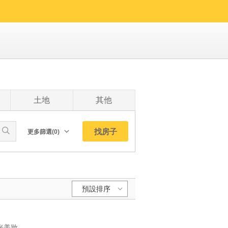
土地
其他
找房子
更多篩選(0)
朝向北
南
西
預設排序
東
東北
預設排序:
東南
YC1192366 邊間三面採光美妝稀有釋出近捷美妝高樓兩房 邊間三面採光美妝稀有釋出