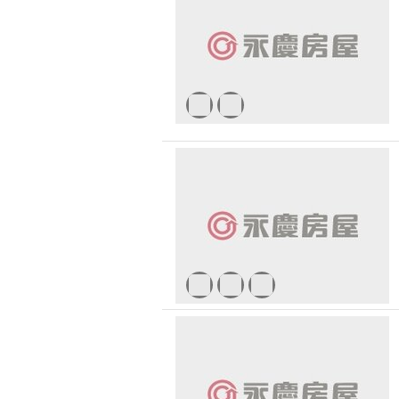
無車位
30 
1500 萬 - 
有無障礙空間
2500 萬 - 
4000 萬以
-