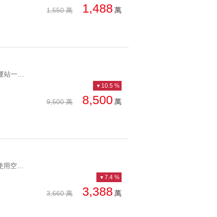
1,488
萬
1,550 萬
YC1096903 近捷運站一樓庭院大面寬，可停車民權方正面寬一樓 近捷運站一樓庭院大面寬，可停車
10.5 %
8,500
萬
9,500 萬
YC1130718 近捷運使用空間大大面寬吸引人潮民福收租金店面 近捷運使用空間大大面寬吸引人潮
7.4 %
3,388
萬
3,660 萬