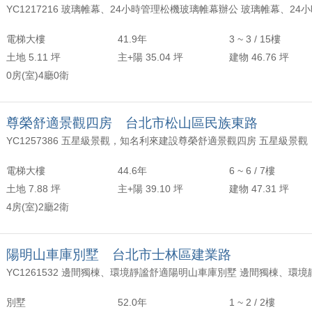
YC1217216 玻璃帷幕、24小時管理松機玻璃帷幕辦公 玻璃帷幕、24
電梯大樓
41.9年
3 ~ 3 / 15樓
土地 5.11 坪
主+陽 35.04 坪
建物 46.76 坪
0房(室)4廳0衛
尊榮舒適景觀四房 台北市松山區民族東路
電梯大樓
44.6年
6 ~ 6 / 7樓
土地 7.88 坪
主+陽 39.10 坪
建物 47.31 坪
4房(室)2廳2衛
陽明山車庫別墅 台北市士林區建業路
YC1261532 邊間獨棟、環境靜謐舒適陽明山車庫別墅 邊間獨棟、環
別墅
52.0年
1 ~ 2 / 2樓