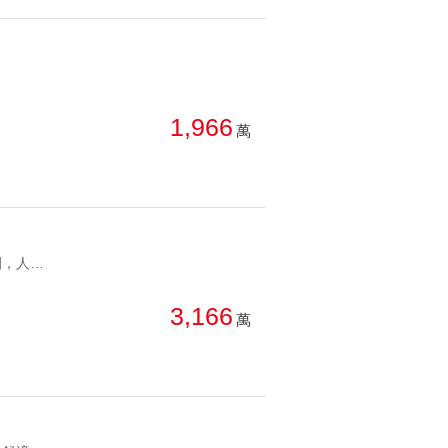
1,966
萬
YC1279294 近濱江商圈，人流聚集曝光高面寬8米熱鬧金店 近濱江商圈，人流聚集曝光高
3,166
萬