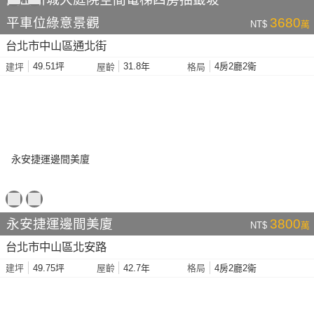
平車位綠意景觀
3680
NT$
萬
台北市中山區通北街
49.51坪
31.8年
4房2廳2衛
建坪
屋齡
格局
永安捷運邊間美廈
3800
NT$
萬
台北市中山區北安路
49.75坪
42.7年
4房2廳2衛
建坪
屋齡
格局