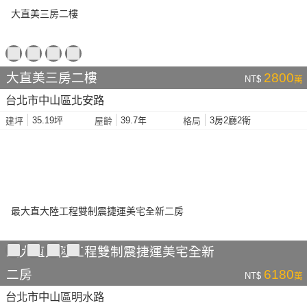
大直美三房二樓
2800
NT$
萬
台北市中山區北安路
35.19坪
39.7年
3房2廳2衛
建坪
屋齡
格局
最大直大陸工程雙制震捷運美宅全新
二房
6180
NT$
萬
台北市中山區明水路