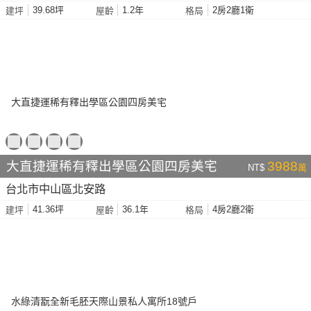
39.68坪
1.2年
2房2廳1衛
建坪
屋齡
格局
大直捷運稀有釋出學區公園四房美宅
3988
NT$
萬
台北市中山區北安路
41.36坪
36.1年
4房2廳2衛
建坪
屋齡
格局