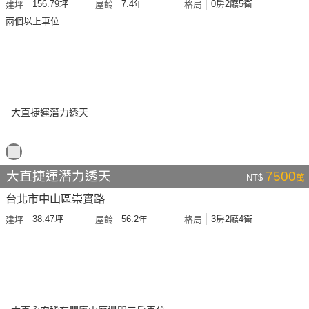
156.79坪
7.4年
0房2廳5衛
建坪
屋齡
格局
兩個以上車位
大直捷運潛力透天
7500
NT$
萬
台北市中山區崇實路
38.47坪
56.2年
3房2廳4衛
建坪
屋齡
格局