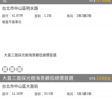
位
5788
NT$
萬
台北市中山區明水路
41.87坪
1.2年
2房2廳2衛
建坪
屋齡
格局
坡道平面車位
大直三面採光樹海景觀低總價首選
1588
NT$
萬
台北市中山區大直街
11.16坪
33.5年
1房1廳1衛
建坪
屋齡
格局