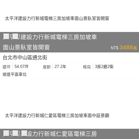
太平洋建設力行新城電梯三房加坡車
面山景臥室皆開窗
3488
NT$
萬
台北市中山區通北街
54.07坪
27.2年
3房2廳2衛
建坪
屋齡
格局
坡道平面車位
太平洋建設力行新城仁愛區電梯三房