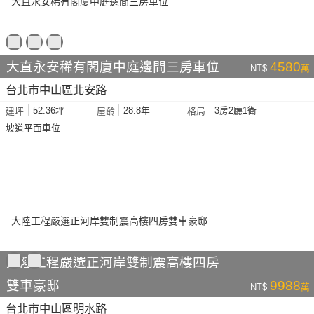
大直永安稀有閣廈中庭邊間三房車位
4580
NT$
萬
台北市中山區北安路
52.36坪
28.8年
3房2廳1衛
建坪
屋齡
格局
坡道平面車位
大陸工程嚴選正河岸雙制震高樓四房
雙車豪邸
9988
NT$
萬
台北市中山區明水路