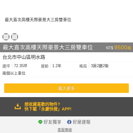
最大直次高樓天際豪景大三房雙車位
9500
NT$
萬
台北市中山區明水路
72.35坪
1.2年
3房2廳2衛
建坪
屋齡
格局
兩個以上車位
載入更多
想收藏喜歡的物件?
快下載「永慶快搜」APP!
好友獨享
好屋速報
客服專線