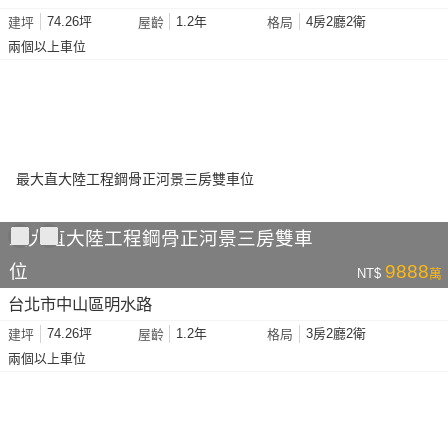
74.26坪
1.2年
4房2廳2衛
建坪
屋齡
格局
兩個以上車位
最大直大陸工程鋼骨正河景三房雙車
位
9888
NT$
萬
台北市中山區明水路
74.26坪
1.2年
3房2廳2衛
建坪
屋齡
格局
兩個以上車位