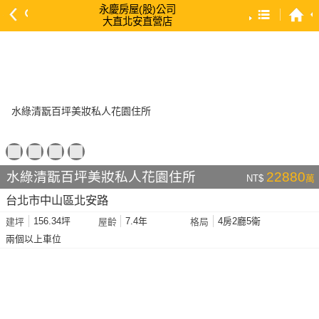
永慶房屋(股)公司
大直北安直營店
預設排序
依總價 低 → 高
依總價 高 → 低
依每坪單價 低 → 高
依降幅 高 → 低
依建物坪數 大 → 小
水綠清翫百坪美妝私人花園住所
22880
NT$
萬
依土地坪數 大 → 小
台北市中山區北安路
依屋齡 小 → 大
156.34坪
7.4年
4房2廳5衛
建坪
屋齡
格局
依屋齡 大 → 小
兩個以上車位