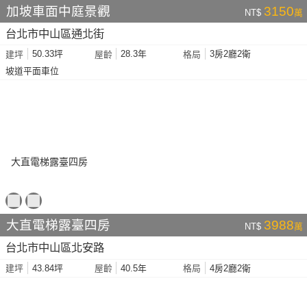
加坡車面中庭景觀
3150
NT$
萬
台北市中山區通北街
50.33坪
28.3年
3房2廳2衛
建坪
屋齡
格局
坡道平面車位
大直電梯露臺四房
3988
NT$
萬
台北市中山區北安路
43.84坪
40.5年
4房2廳2衛
建坪
屋齡
格局