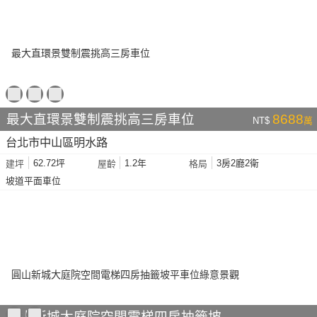
最大直環景雙制震挑高三房車位
8688
NT$
萬
台北市中山區明水路
62.72坪
1.2年
3房2廳2衛
建坪
屋齡
格局
坡道平面車位
圓山新城大庭院空間電梯四房抽籤坡