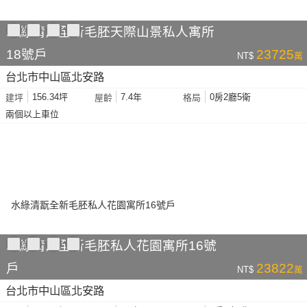
水綠清翫全新毛胚天際山景私人寓所
18號戶
23725
NT$
萬
台北市中山區北安路
156.34坪
7.4年
0房2廳5衛
建坪
屋齡
格局
兩個以上車位
水綠清翫全新毛胚私人花園寓所16號
戶
23822
NT$
萬
台北市中山區北安路