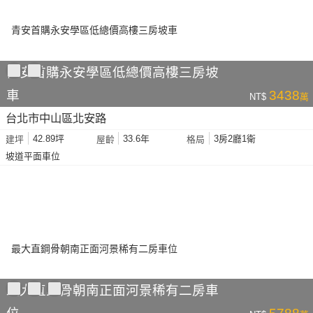
青安首購永安學區低總價高樓三房坡
車
3438
NT$
萬
台北市中山區北安路
42.89坪
33.6年
3房2廳1衛
建坪
屋齡
格局
坡道平面車位
最大直鋼骨朝南正面河景稀有二房車