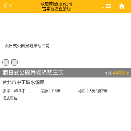
永慶房屋(股)公司
古亭捷運直營店
預設排序
依總價 低 → 高
依總價 高 → 低
依每坪單價 低 → 高
依降幅 高 → 低
依建物坪數 大 → 小
面日式公園景觀綠蔭三房
4688
NT$
萬
依土地坪數 大 → 小
台北市中正區水源路
依屋齡 小 → 大
46.3坪
7.3年
3房2廳2衛
建坪
屋齡
格局
依屋齡 大 → 小
塔式車位