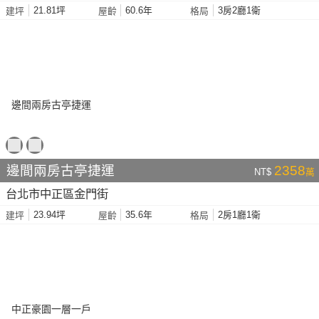
21.81坪
60.6年
3房2廳1衛
建坪
屋齡
格局
邊間兩房古亭捷運
2358
NT$
萬
台北市中正區金門街
23.94坪
35.6年
2房1廳1衛
建坪
屋齡
格局