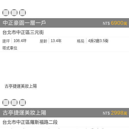
中正豪園一層一戶
6900
NT$
萬
台北市中正區三元街
108.4坪
13.4年
4房2廳3.5衛
建坪
屋齡
格局
塔式車位
古亭捷運美妝上陽
2998
NT$
萬
台北市中正區羅斯福路二段