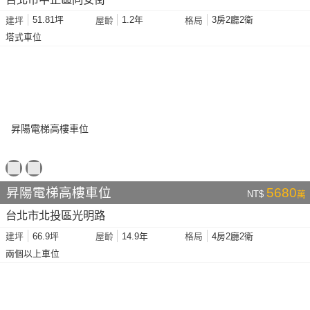
51.81坪
1.2年
3房2廳2衛
建坪
屋齡
格局
塔式車位
昇陽電梯高樓車位
5680
NT$
萬
台北市北投區光明路
66.9坪
14.9年
4房2廳2衛
建坪
屋齡
格局
兩個以上車位