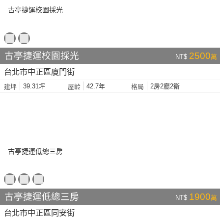
古亭捷運校園採光
2500
NT$
萬
台北市中正區廈門街
39.31坪
42.7年
2房2廳2衛
建坪
屋齡
格局
古亭捷運低總三房
1900
NT$
萬
台北市中正區同安街