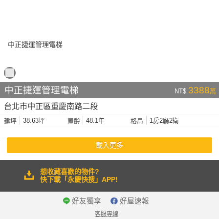
中正捷運管理電梯
3388
NT$
萬
台北市中正區重慶南路二段
38.63坪
48.1年
1房2廳2衛
建坪
屋齡
格局
載入更多
想收藏喜歡的物件?
快下載「永慶快搜」APP!
好友獨享
好屋速報
客服專線