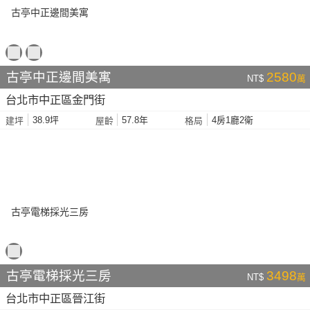
古亭中正邊間美寓
2580
NT$
萬
台北市中正區金門街
38.9坪
57.8年
4房1廳2衛
建坪
屋齡
格局
古亭電梯採光三房
3498
NT$
萬
台北市中正區晉江街