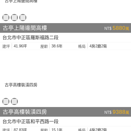
古亭上陽邊間高樓
5880
NT$
萬
台北市中正區羅斯福路二段
41.96坪
38.6年
4房2廳2衛
建坪
屋齡
格局
古亭高樓裝潢四房
9388
NT$
萬
台北市中正區和平西路一段
87.83坪
15.1年
4房2廳2衛
建坪
屋齡
格局