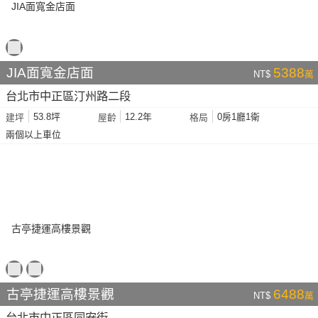
JIA面寬金店面
5388
NT$
萬
台北市中正區汀州路二段
53.8坪
12.2年
0房1廳1衛
建坪
屋齡
格局
兩個以上車位
古亭捷運高樓景觀
6488
NT$
萬
台北市中正區同安街