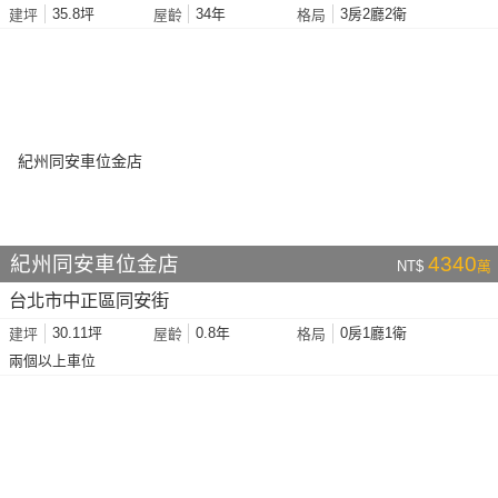
35.8坪
34年
3房2廳2衛
建坪
屋齡
格局
紀州同安車位金店
4340
NT$
萬
台北市中正區同安街
30.11坪
0.8年
0房1廳1衛
建坪
屋齡
格局
兩個以上車位