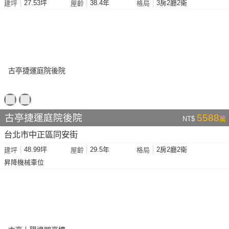
27.53坪
38.4年
3房2廳2衛
建坪
屋齡
格局
古亭捷運庭院後院
5588
NT$
萬
台北市中正區同安街
48.99坪
29.5年
2房2廳2衛
建坪
屋齡
格局
昇降機械車位