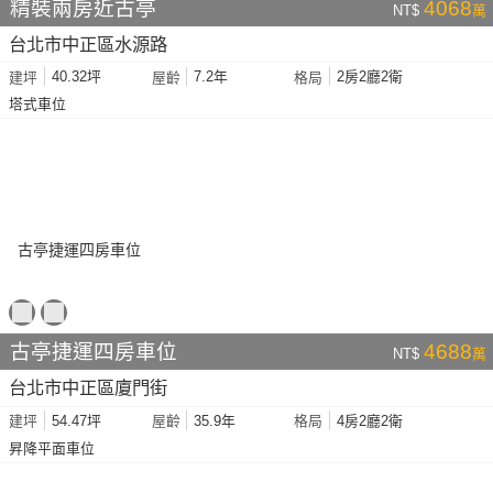
精裝兩房近古亭
4068
NT$
萬
台北市中正區水源路
40.32坪
7.2年
2房2廳2衛
建坪
屋齡
格局
塔式車位
古亭捷運四房車位
4688
NT$
萬
台北市中正區廈門街
54.47坪
35.9年
4房2廳2衛
建坪
屋齡
格局
昇降平面車位