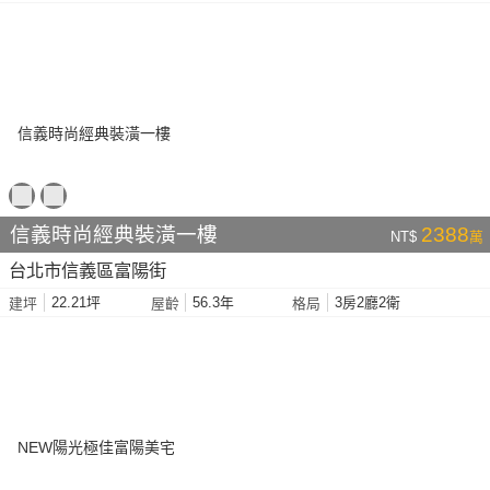
信義時尚經典裝潢一樓
2388
NT$
萬
台北市信義區富陽街
22.21坪
56.3年
3房2廳2衛
建坪
屋齡
格局