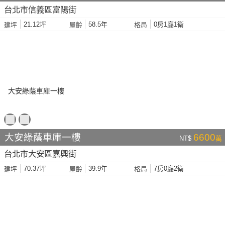
台北市信義區富陽街
21.12坪
58.5年
0房1廳1衛
建坪
屋齡
格局
大安綠蔭車庫一樓
6600
NT$
萬
台北市大安區嘉興街
70.37坪
39.9年
7房0廳2衛
建坪
屋齡
格局