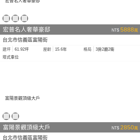
宏普名人奢華豪邸
5888
NT$
萬
台北市信義區富陽街
61.92坪
15.6年
3房2廳2衛
建坪
屋齡
格局
塔式車位
富陽景觀頂級大戶
2850
NT$
萬
台北市信義區富陽街