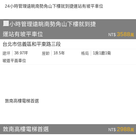
24小時管理遠眺南勢角山下樓就到捷
運站有坡平車位
3588
NT$
萬
台北市信義區和平東路三段
38.97坪
18.5年
1房1廳1衛
建坪
屋齡
格局
坡道平面車位
敦南高樓電梯首選
2988
NT$
萬