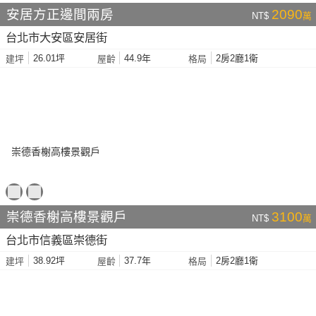
安居方正邊間兩房
2090
NT$
萬
台北市大安區安居街
26.01坪
44.9年
2房2廳1衛
建坪
屋齡
格局
崇德香榭高樓景觀戶
3100
NT$
萬
台北市信義區崇德街
38.92坪
37.7年
2房2廳1衛
建坪
屋齡
格局