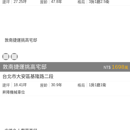
27.25坪
47.8年
3房1廳2.5衛
建坪
屋齡
格局
敦南捷運挑高宅邸
1698
NT$
萬
台北市大安區基隆路二段
18.41坪
30.9年
1房1廳1衛
建坪
屋齡
格局
昇降機械車位