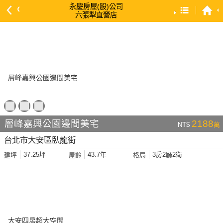
永慶房屋(股)公司
六張犁直營店
預設排序
依總價 低 → 高
依總價 高 → 低
依每坪單價 低 → 高
依降幅 高 → 低
依建物坪數 大 → 小
層峰嘉興公園邊間美宅
2188
NT$
萬
依土地坪數 大 → 小
台北市大安區臥龍街
依屋齡 小 → 大
37.25坪
43.7年
3房2廳2衛
建坪
屋齡
格局
依屋齡 大 → 小