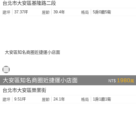
台北市大安區基隆路二段
37.37坪
39.4年
5房0廳5衛
建坪
屋齡
格局
大安區知名商圈近捷運小店面
1980
NT$
萬
台北市大安區樂業街
9.51坪
24.1年
1房1廳1衛
建坪
屋齡
格局