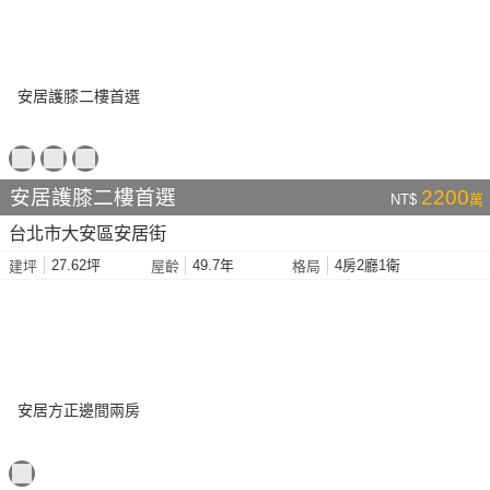
安居護膝二樓首選
2200
NT$
萬
台北市大安區安居街
27.62坪
49.7年
4房2廳1衛
建坪
屋齡
格局