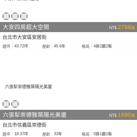
大安四房超大空間
2788
NT$
萬
台北市大安區安居街
43.72坪
45.6年
4房2廳2衛
建坪
屋齡
格局
六張犁崇德雅築陽光美廈
1690
NT$
萬
台北市信義區崇德街
18.37坪
33年
0房1廳1衛
建坪
屋齡
格局