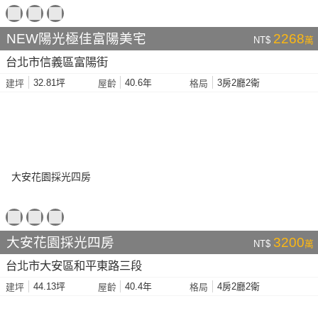
NEW陽光極佳富陽美宅
2268
NT$
萬
台北市信義區富陽街
32.81坪
40.6年
3房2廳2衛
建坪
屋齡
格局
大安花園採光四房
3200
NT$
萬
台北市大安區和平東路三段
44.13坪
40.4年
4房2廳2衛
建坪
屋齡
格局