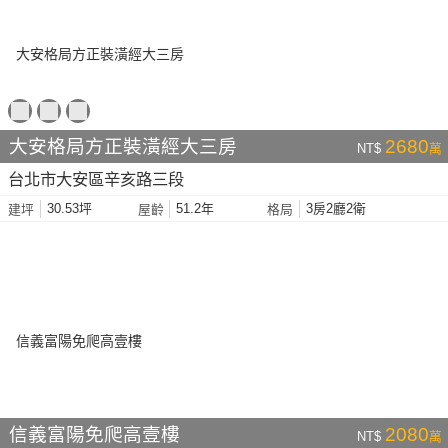
大安格局方正裝潢經大三房
2680
NT$
萬
台北市大安區辛亥路三段
30.53坪
51.2年
3房2廳2衛
建坪
屋齡
格局
信義富陽免爬高壹樓
2080
NT$
萬