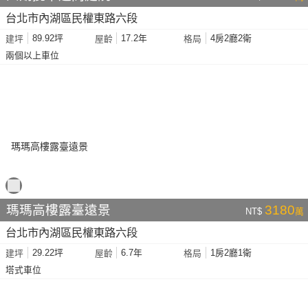
台北市內湖區民權東路六段
89.92坪
17.2年
4房2廳2衛
建坪
屋齡
格局
兩個以上車位
瑪瑪高樓露臺遠景
3180
NT$
萬
台北市內湖區民權東路六段
29.22坪
6.7年
1房2廳1衛
建坪
屋齡
格局
塔式車位