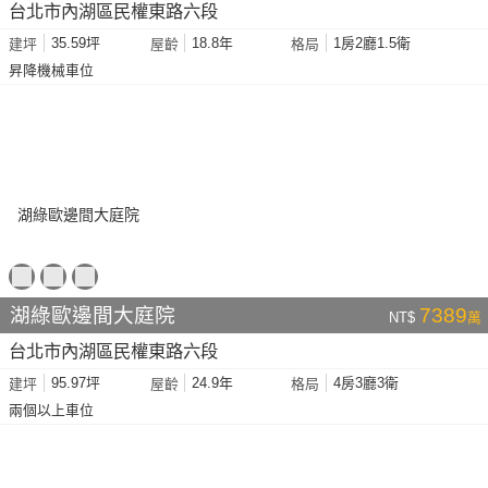
台北市內湖區民權東路六段
35.59坪
18.8年
1房2廳1.5衛
建坪
屋齡
格局
昇降機械車位
湖綠歐邊間大庭院
7389
NT$
萬
台北市內湖區民權東路六段
95.97坪
24.9年
4房3廳3衛
建坪
屋齡
格局
兩個以上車位