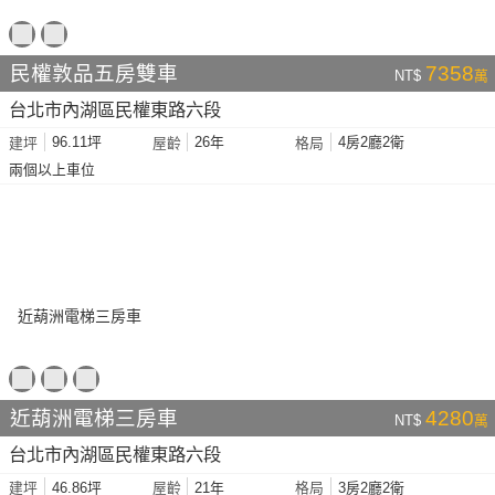
民權敦品五房雙車
7358
NT$
萬
台北市內湖區民權東路六段
96.11坪
26年
4房2廳2衛
建坪
屋齡
格局
兩個以上車位
近葫洲電梯三房車
4280
NT$
萬
台北市內湖區民權東路六段
46.86坪
21年
3房2廳2衛
建坪
屋齡
格局