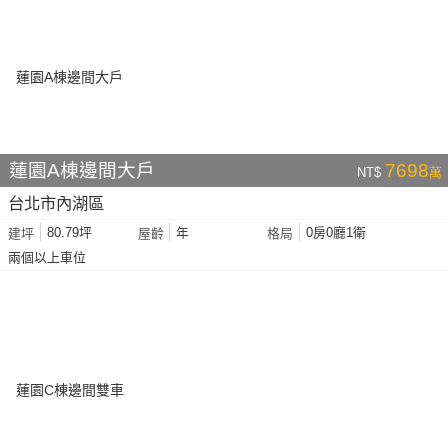
蓮園A棟邊間大戶
7698
NT$
萬
台北市內湖區
80.79坪
年
0房0廳1衛
建坪
屋齡
格局
兩個以上車位