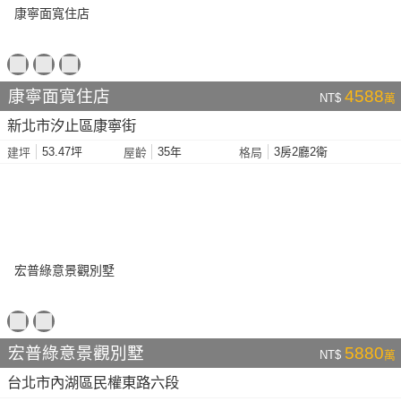
康寧面寬住店
4588
NT$
萬
新北市汐止區康寧街
53.47坪
35年
3房2廳2衛
建坪
屋齡
格局
宏普綠意景觀別墅
5880
NT$
萬
台北市內湖區民權東路六段