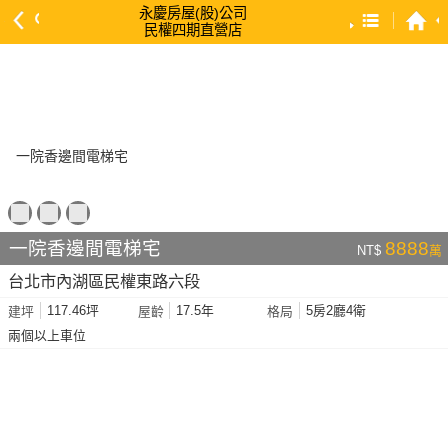
永慶房屋(股)公司
民權四期直營店
預設排序
依總價 低 → 高
依總價 高 → 低
依每坪單價 低 → 高
依降幅 高 → 低
依建物坪數 大 → 小
一院香邊間電梯宅
8888
NT$
萬
依土地坪數 大 → 小
台北市內湖區民權東路六段
依屋齡 小 → 大
117.46坪
17.5年
5房2廳4衛
建坪
屋齡
格局
依屋齡 大 → 小
兩個以上車位