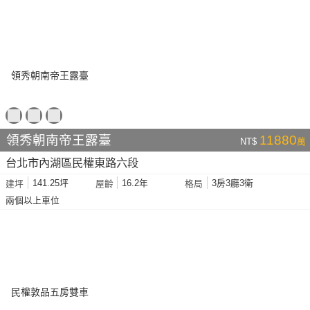
領秀朝南帝王露臺
11880
NT$
萬
台北市內湖區民權東路六段
141.25坪
16.2年
3房3廳3衛
建坪
屋齡
格局
兩個以上車位