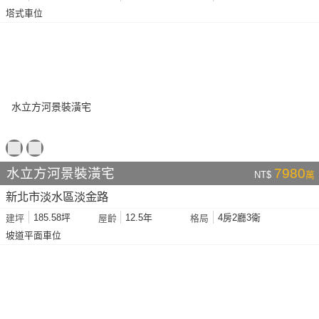
塔式車位
水立方河景裝潢宅
7980
NT$
萬
新北市淡水區淡金路
185.58坪
12.5年
4房2廳3衛
建坪
屋齡
格局
坡道平面車位