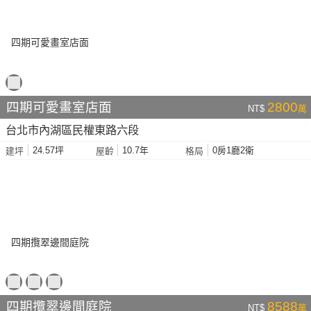
四期可愛畫室店面
2800
NT$
萬
台北市內湖區民權東路六段
24.57坪
10.7年
0房1廳2衛
建坪
屋齡
格局
四期攬翠邊間庭院
8588
NT$
萬