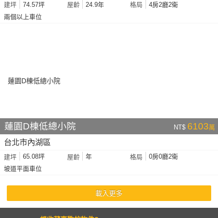
74.57坪
24.9年
4房2廳2衛
建坪
屋齡
格局
兩個以上車位
蓮園D棟低總小院
6103
NT$
萬
台北市內湖區
65.08坪
年
0房0廳2衛
建坪
屋齡
格局
坡道平面車位
載入更多