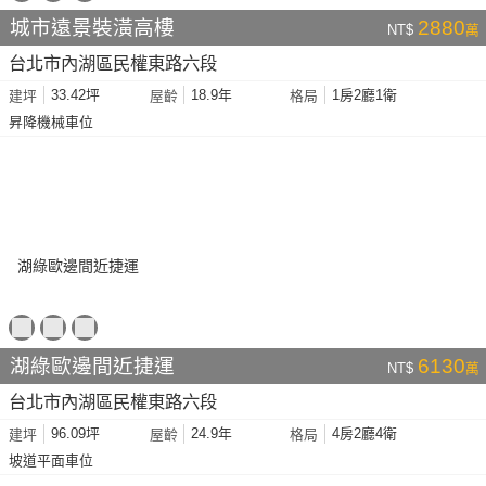
城市遠景裝潢高樓
2880
NT$
萬
台北市內湖區民權東路六段
33.42坪
18.9年
1房2廳1衛
建坪
屋齡
格局
昇降機械車位
湖綠歐邊間近捷運
6130
NT$
萬
台北市內湖區民權東路六段
96.09坪
24.9年
4房2廳4衛
建坪
屋齡
格局
坡道平面車位