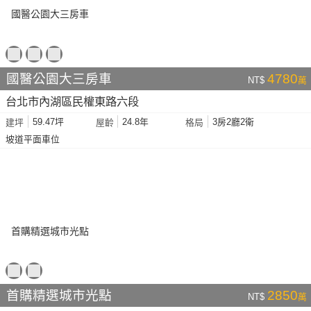
國醫公園大三房車
4780
NT$
萬
台北市內湖區民權東路六段
59.47坪
24.8年
3房2廳2衛
建坪
屋齡
格局
坡道平面車位
首購精選城市光點
2850
NT$
萬