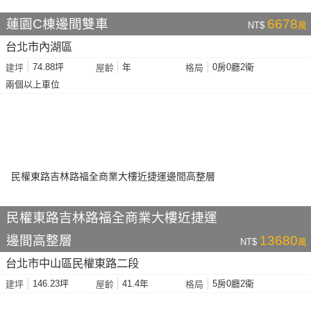
蓮園C棟邊間雙車
6678
NT$
萬
台北市內湖區
74.88坪
年
0房0廳2衛
建坪
屋齡
格局
兩個以上車位
民權東路吉林路福全商業大樓近捷運
邊間高整層
13680
NT$
萬
台北市中山區民權東路二段
146.23坪
41.4年
5房0廳2衛
建坪
屋齡
格局