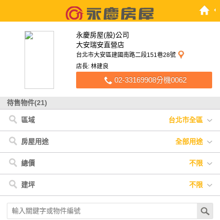
永慶房屋(股)公司
大安瑞安直營店
台北市大安區建國南路二段151巷28號
店長: 林建良
02-33169908分機0062
待售物件(21)
區域
台北市全區
台北市
< 台北市
大安區
信義區
松山區
房屋用途
全部用途
全部用途
住宅
店面
辦公
廠房
車位
土地
其他
總價
不限
不限
900萬以下
900萬-1200萬
1200萬-1500萬
建坪
不限
1500萬-2500萬
2500萬-4000萬
4000萬以上
不限
20坪以下
20坪-30坪
30坪-40坪
40坪-50坪