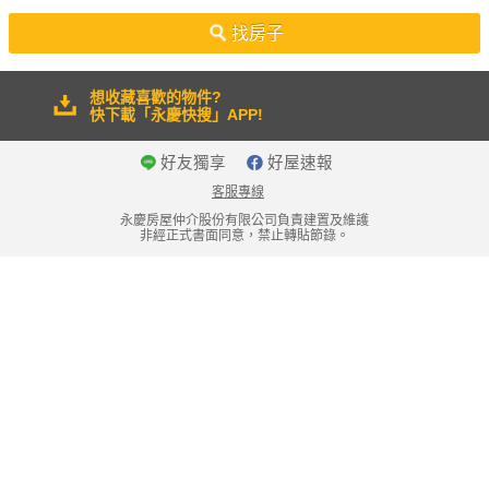
50坪以上
找房子
想收藏喜歡的物件?
快下載「永慶快搜」APP!
好友獨享
好屋速報
客服專線
永慶房屋仲介股份有限公司負責建置及維護
非經正式書面同意，禁止轉貼節錄。