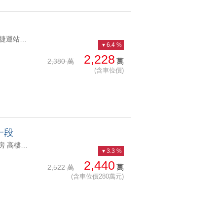
YC1237608 忠孝復興捷運站、 頂樓眺望鑽石眺望遠景帝王戶 忠孝復興捷運站、 頂樓眺望鑽石
6.4 %
2,228
萬
2,380 萬
(含車位價)
一段
YC1248352 高樓層視野開闊、眺望101大安蛋黃區新成屋面101景觀套房 高樓層視野開闊、眺望101
3.3 %
2,440
萬
2,522 萬
(含車位價280萬元)