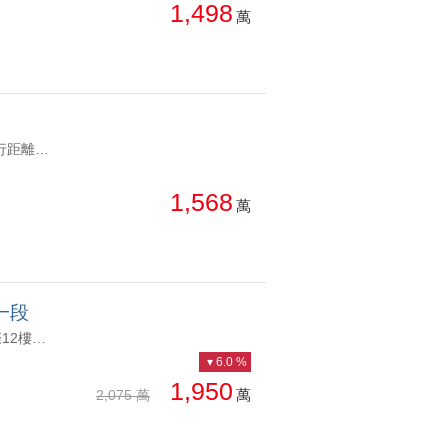
1,498
萬
YC1235011 忠孝復興步行距離，全天候管理萬象精品裝潢 忠孝復興步行距離，全天候管理
1,568
萬
一段
YC1237619 眺望公園綠樹，蛋黃中的蛋黃2千萬圓夢首選I忠孝復興天際12樓極景精品戶I 眺望公園綠樹，蛋黃中的蛋黃
6.0 %
1,950
萬
2,075 萬