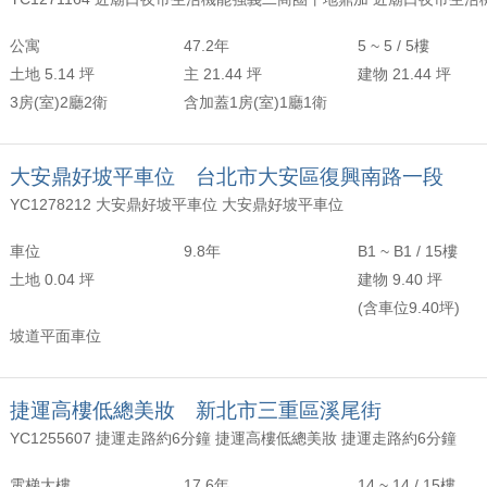
年以上
頂樓
含加蓋
2500 萬
30 坪 - 40 坪
公寓
47.2年
5 ~ 5 / 5樓
-
年
-
樓
-
4000 萬
40 坪 - 50 坪
土地 5.14 坪
主 21.44 坪
建物 21.44 坪
3房(室)2廳2衛
含加蓋1房(室)1廳1衛
上
50 坪以上
萬
-
坪
大安鼎好坡平車位 台北市大安區復興南路一段
YC1278212 大安鼎好坡平車位 大安鼎好坡平車位
車位
9.8年
B1 ~ B1 / 15樓
土地 0.04 坪
建物 9.40 坪
(含車位9.40坪)
坡道平面車位
捷運高樓低總美妝 新北市三重區溪尾街
YC1255607 捷運走路約6分鐘 捷運高樓低總美妝 捷運走路約6分鐘
電梯大樓
17.6年
14 ~ 14 / 15樓