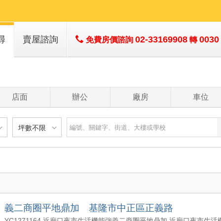
尋
賣屋諮詢
02-33169908
0030
免費房價諮詢
轉
店面
辦公
廠房
車位
坪數不限
建物
土地
主+陽
不限
樓層不限
房數不限
以下
低於 1 樓
1 房
坪數不限
- 5 年
1 樓
2 房
- 10 年
2 - 6 樓
3 房
200 萬
20 坪以下
 - 20 年
7 - 12 樓
4 房
義二商圈平地鼎加 基隆市中正區正義路
1500 萬
20 坪 - 30 坪
 - 30 年
13 樓以上
5 房以上
YC1271164 近廟口夜市生活機能強義二商圈平地鼎加 近廟口夜市生活