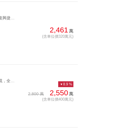
YC1262383 近忠孝復興捷運站，可直接入住稀有戶型美妝套房 近忠孝復興捷運站，可直接入住
2,461
萬
(含車位價320萬元)
YC1278089 新成屋剛落成，全天候管理親家精品小宅坡車 新成屋剛落成，全天候管理
8.9 %
2,550
萬
2,800 萬
(含車位價400萬元)