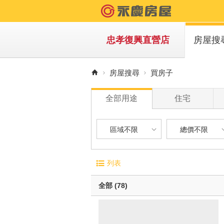
忠孝復興直營店
房屋搜
買房子
房屋搜尋
買房子
租房子
全部用途
住宅
區域不限
總價不限
區域不限
總價不限
電梯大廈
屋齡
列表
華廈
1 年
台北市-大安區
900 萬以下
無電梯公寓
1 年 
全部 (78)
透天別墅
5 年 
台北市-中山區
900 萬 - 1
10 年
台北市-中正區
1200 萬 - 
有車位
20 年