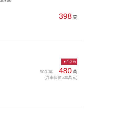
總價: 高 → 低
西北
西南
398
萬
每坪單價: 低 → 高
房
降幅: 高 → 低
建物坪數: 大 → 小
屋齡: 小 → 大
4.0 %
土地坪數: 大 → 小
480
萬
500 萬
(含車位價500萬元)