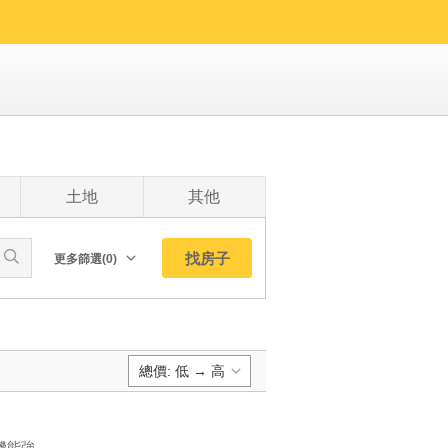
土地
其他
找房子
更多篩選(0)
朝向北
南
西
總價: 低 → 高
東
東北
預設排序:
東南
機能強