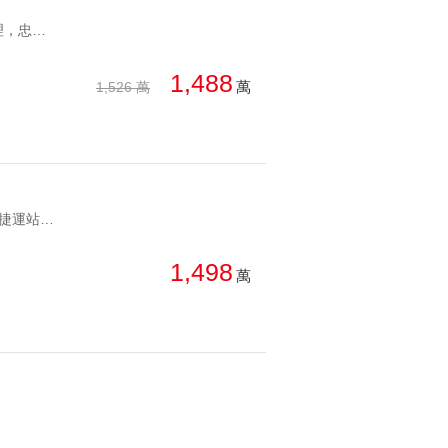
YC1257316 24H管理，忠孝復興出口正旁邊復興捷運置產套房 24H管理，忠孝復興出口正旁邊
1,488
萬
1,526 萬
YC1241595 忠孝復興捷運站 超低總價套房忠孝復興低總小宅 忠孝復興捷運站 超低總價套房
1,498
萬