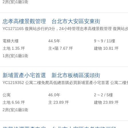
2房(室)1廳1衛
忠孝高樓景觀管理 台北市大安區安東街
電梯大樓
44.5年
9 ~ 9 / 11樓
土地 1.35 坪
主+陽 7.67 坪
建物 10.81 坪
1房(室)1廳1衛
新埔置產小宅首選 新北市板橋區溪頭街
公寓
46.0年
2 ~ 2 / 5樓
土地 6.56 坪
主 23.89 坪
建物 23.89 坪
2房(室)1廳1衛