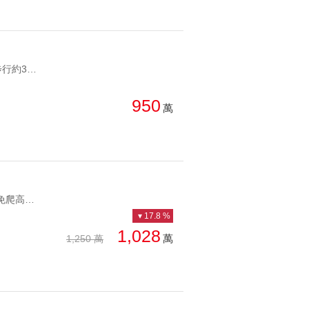
YC1271165 復興站步行約3分，24小時管理忠孝高樓景觀管理 復興站步行約3分，24小時管理
950
萬
YC1219352 公寓二樓免爬高低總首購必買新埔置產小宅首選 公寓二樓免爬高低總首購必買
17.8 %
1,028
萬
1,250 萬