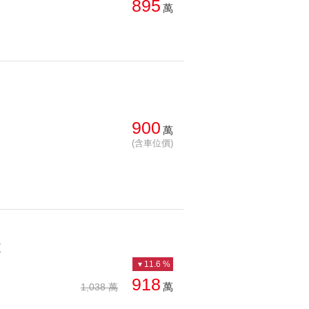
895
萬
900
萬
(含車位價)
更
11.6 %
918
萬
1,038 萬