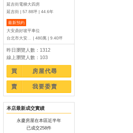
共158戶
7.92~55.27坪
約30年
共346戶
30.80~44.53坪
約44年
延吉街電梯大四房
延吉街
57.88坪
44.6年
最新預約
大安鼎好坡平車位
台北市大安區復興南路一段
480萬
9.40坪
昨日瀏覽人數：1312
線上瀏覽人數：103
買
房屋代尋
賣
我要委賣
本店最新成交實績
永慶房屋在本區近半年
已成交258件