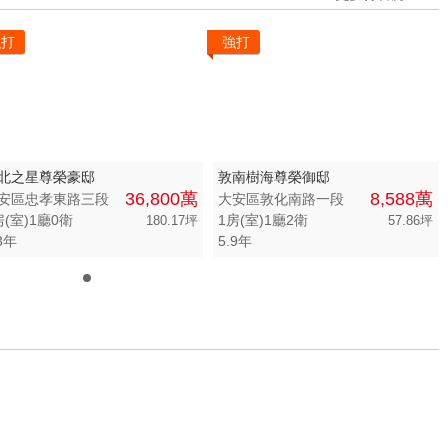
強打
強打
北之星尊榮豪邸
敦南樹海尊榮御邸
36,800萬
8,588萬
安區忠孝東路三段
大安區敦化南路一段
房(室)1廳0衛
1房(室)1廳2衛
180.17坪
57.86坪
3年
5.9年
0