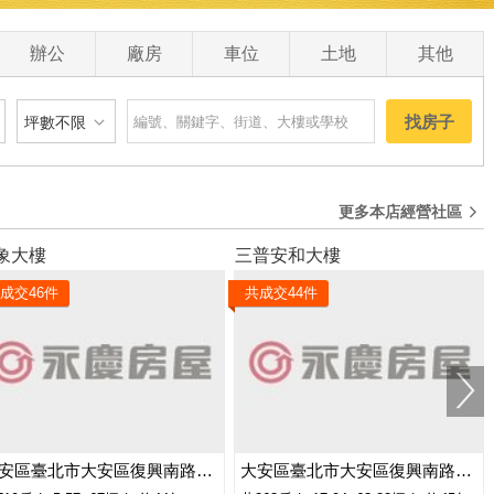
0
辦公
廠房
車位
土地
其他
找房子
坪數不限
建物
土地
主+陽
更多本店經營社區
坪數不限
象大樓
三普安和大樓
 萬
20 坪以下
成交
46
件
共成交
44
件
0 萬
20 坪 - 30 坪
0 萬
30 坪 - 40 坪
0 萬
40 坪 - 50 坪
50 坪以上
大安區臺北市大安區復興南路一段
大安區臺北市大安區復興南路一段