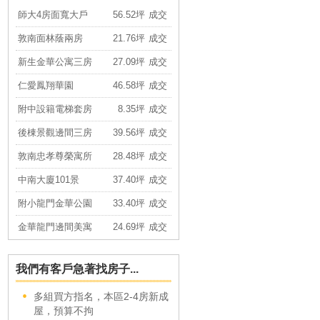
敦南面林蔭兩房
21.76坪
成交
新生金華公寓三房
27.09坪
成交
仁愛鳳翔華園
46.58坪
成交
附中設籍電梯套房
8.35坪
成交
後棟景觀邊間三房
39.56坪
成交
敦南忠孝尊榮寓所
28.48坪
成交
中南大廈101景
37.40坪
成交
附小龍門金華公園
33.40坪
成交
金華龍門邊間美寓
24.69坪
成交
華固學府坡車豪邸
79.34坪
成交
大安高樓採光美宅
14.18坪
成交
我們有客戶急著找房子...
大安精品可店透天
49.44坪
成交
多組買方指名，本區2-4房新成
信義安和電梯鼎家
29.99坪
成交
屋，預算不拘