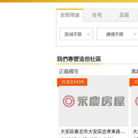
全部用途
住宅
店面
區域不限
總價不限
區域不限
總價不限
我們專營這些社區
台北市-大安區
900 萬以下
正義國宅
萬
台北市-中山區
900 萬 - 1200
共成交
142
件
共
台北市-中正區
1200 萬 - 150
台北市-大同區
1500 萬 - 250
台北市-北投區
2500 萬 - 400
台北市-松山區
4000 萬以上
大安區臺北市大安區忠孝東路三段
台北市-內湖區