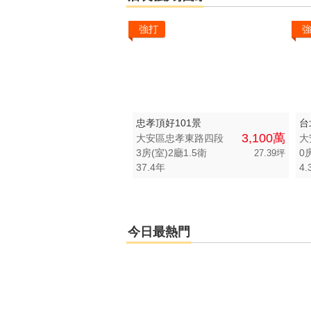
強打
忠孝頂好101景
台
3,100萬
大安區忠孝東路四段
大
3房(室)2廳1.5衛
0
27.39坪
37.4年
4.
今日最熱門