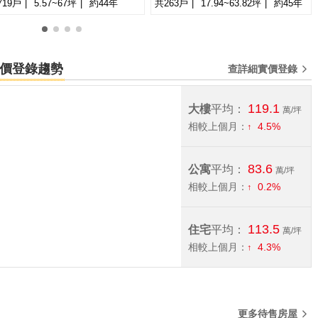
719戶
5.57~67坪
約44年
共263戶
17.94~63.82坪
約45年
萬
-
坪
0
1
2
3
宅實價登錄趨勢
查詳細實價登錄
119.1
大樓
平均：
萬/坪
相較上個月：
4.5%
83.6
公寓
平均：
萬/坪
相較上個月：
0.2%
113.5
住宅
平均：
萬/坪
相較上個月：
4.3%
更多待售房屋