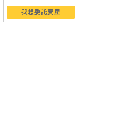
城市景觀精裝辦公
41.26坪
成交
敦化雙星林蔭高樓
73.23坪
成交
我想委託賣屋
新生金華庭院一樓
36.10坪
成交
邊間三面採光三房
36.28坪
成交
大安捷運邊間三樓
24.22坪
成交
國館靜巷方正三房
31.51坪
成交
忠孝敦化捷運美廈
49.20坪
成交
忠孝敦化高樓美宅
61.42坪
成交
美裝泳池電動床戶
16.73坪
成交
樂業邊間採光三房
27.05坪
成交
稀有台銀華夏附車
49.49坪
成交
美麗東區電梯三房
41.74坪
成交
大安邊間採光三樓
28.51坪
成交
店長首推瑞安自在
79.33坪
成交