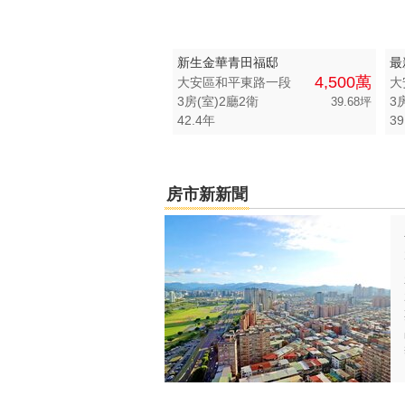
新生金華青田福邸
最
4,500萬
大安區和平東路一段
大
3房(室)2廳2衛
3
39.68坪
42.4年
39
房市新新聞