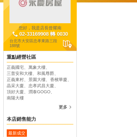
您好，我是店長曾耀南
02-33169908 轉 0030
台北市大安區忠孝東路三段
188號
重點經營社區
正義國宅
萬象大樓
和風尊爵
正義東村
三普安和大樓
和風尊爵
正義東村
景園大樓
香檳華廈
共成交
33
件
共成交
27
件
晶采大廈
忠孝武昌大廈
頂好大廈
潤泰GOGO
南陽大樓
更多
本店銷售能力
大安區臺北市大安區復興南路一段
大安區臺北市大安區忠孝東路
最新成交