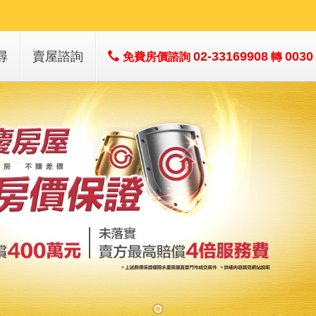
尋
賣屋諮詢
02-33169908
0030
免費房價諮詢
轉