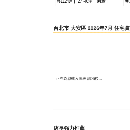
共1124戶
27~48坪
約39年
共
-
新北市-板橋區
新北市-三重區
台北市 大安區 2026年7月 住
基隆市-中正區
正在為您載入圖表 請稍後...
店長強力推薦