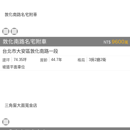
敦化南路名宅附車
9600
NT$
萬
台北市大安區敦化南路一段
74.35坪
44.7年
3房2廳2衛
建坪
屋齡
格局
坡道平面車位