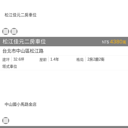
松江佳元二房車位
4380
NT$
萬
台北市中山區松江路
32.6坪
1.4年
2房2廳2衛
建坪
屋齡
格局
塔式車位