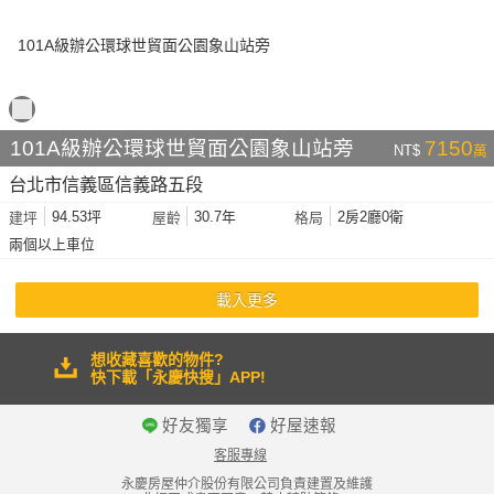
101A級辦公環球世貿面公園象山站旁
7150
NT$
萬
台北市信義區信義路五段
94.53坪
30.7年
2房2廳0衛
建坪
屋齡
格局
兩個以上車位
載入更多
想收藏喜歡的物件?
快下載「永慶快搜」APP!
好友獨享
好屋速報
客服專線
永慶房屋仲介股份有限公司負責建置及維護