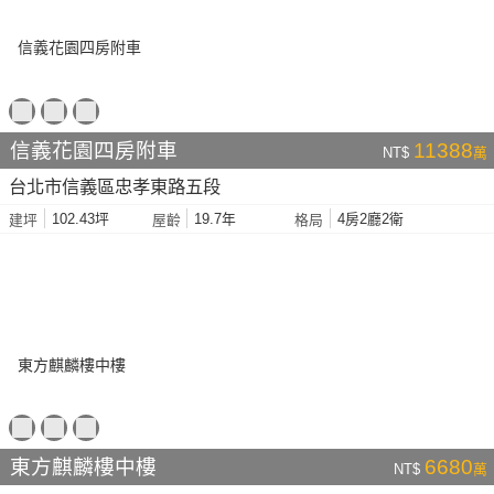
信義花園四房附車
11388
NT$
萬
台北市信義區忠孝東路五段
102.43坪
19.7年
4房2廳2衛
建坪
屋齡
格局
東方麒麟樓中樓
6680
NT$
萬