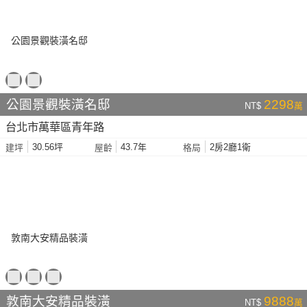
公園景觀裝潢名邸
2298
NT$
萬
台北市萬華區青年路
30.56坪
43.7年
2房2廳1衛
建坪
屋齡
格局
敦南大安精品裝潢
9888
NT$
萬