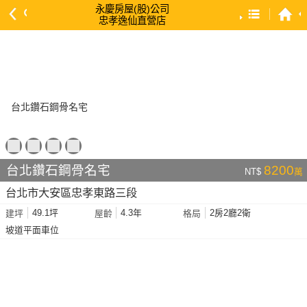
永慶房屋(股)公司
忠孝逸仙直營店
預設排序
依總價 低 → 高
依總價 高 → 低
依每坪單價 低 → 高
依降幅 高 → 低
依建物坪數 大 → 小
台北鑽石鋼骨名宅
8200
NT$
萬
依土地坪數 大 → 小
台北市大安區忠孝東路三段
依屋齡 小 → 大
49.1坪
4.3年
2房2廳2衛
建坪
屋齡
格局
依屋齡 大 → 小
坡道平面車位