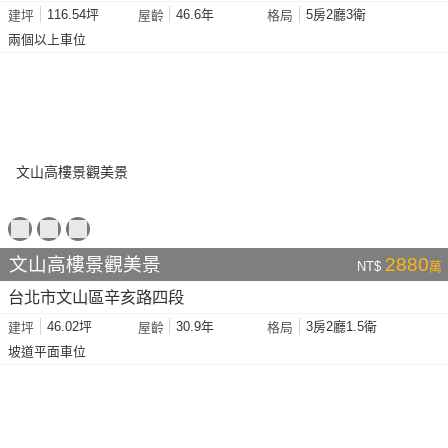
116.54坪
46.6年
5房2廳3衛
建坪
屋齡
格局
兩個以上車位
文山高樓景觀美景
2880
NT$
萬
台北市文山區辛亥路四段
46.02坪
30.9年
3房2廳1.5衛
建坪
屋齡
格局
坡道平面車位