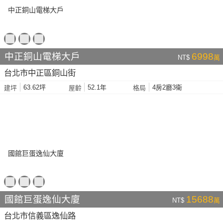
中正銅山電梯大戶
6998
NT$
萬
台北市中正區銅山街
63.62坪
52.1年
4房2廳3衛
建坪
屋齡
格局
國館巨蛋逸仙大廈
15688
NT$
萬
台北市信義區逸仙路