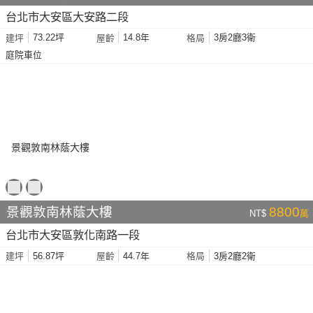
台北市大安區大安路二段
73.22坪
14.8年
3房2廳3衛
建坪
屋齡
格局
庭院車位
景觀敦南林蔭大樓
8800
NT$
萬
台北市大安區敦化南路一段
56.87坪
44.7年
3房2廳2衛
建坪
屋齡
格局