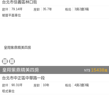
台北市信義區林口街
79.14坪
35.7年
3房2廳3衛
建坪
屋齡
格局
坡道平面車位
皇翔紫鼎精美四房
15438
NT$
萬
台北市中正區中華路一段
90.31坪
10年
4房2廳3衛
建坪
屋齡
格局
塔式車位