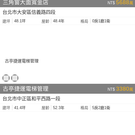
三角窗大面寬金店
5688
NT$
萬
台北市大安區信義路四段
48.1坪
48.4年
0房1廳1衛
建坪
屋齡
格局
古亭捷運電梯管理
3380
NT$
萬
台北市中正區和平西路一段
41.4坪
52.3年
5房2廳1衛
建坪
屋齡
格局