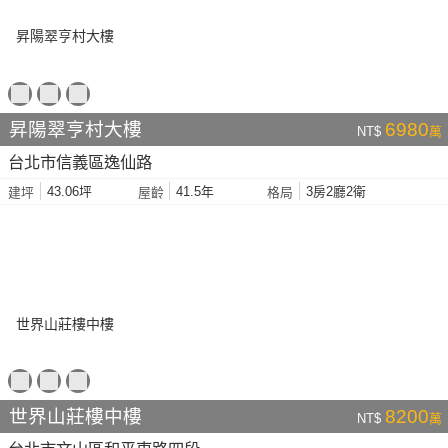
昇陽翠亨村大樓
6980
NT$
萬
台北市信義區逸仙路
43.06坪
41.5年
3房2廳2衛
建坪
屋齡
格局
世界山莊樓中樓
8200
NT$
萬