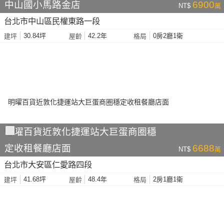
中山國小馬路金店
6900
NT$
萬
台北市中山區民權東路一段
30.84坪
42.2年
0房2廳1衛
建坪
屋齡
格局
明曜百貨近敦化捷運站大巨蛋商圈穩
定收租餐廳店面
6688
NT$
萬
台北市大安區仁愛路四段
41.68坪
48.4年
2房1廳1衛
建坪
屋齡
格局