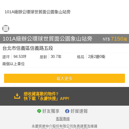
101A級辦公環球世貿面公園象山站旁
7150
NT$
萬
台北市信義區信義路五段
94.53坪
30.7年
2房2廳0衛
建坪
屋齡
格局
兩個以上車位
載入更多
想收藏喜歡的物件?
快下載「永慶快搜」APP!
好友獨享
好屋速報
客服專線
永慶房屋仲介股份有限公司負責建置及維護