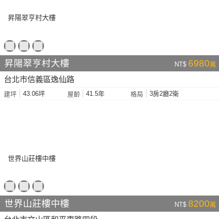
昇陽翠亨村大樓
6980
NT$
萬
台北市信義區逸仙路
43.06坪
41.5年
3房2廳2衛
建坪
屋齡
格局
世界山莊樓中樓
8200
NT$
萬