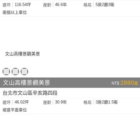
116.54坪
46.6年
5房2廳3衛
建坪
屋齡
格局
兩個以上車位
文山高樓景觀美景
2880
NT$
萬
台北市文山區辛亥路四段
46.02坪
30.9年
3房2廳1.5衛
建坪
屋齡
格局
坡道平面車位