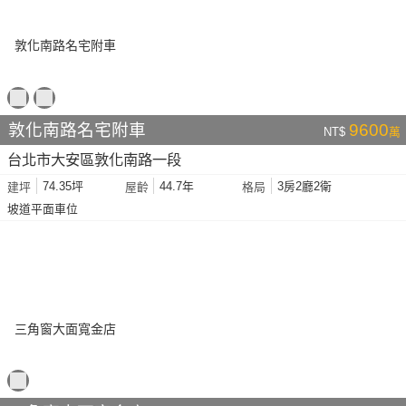
敦化南路名宅附車
9600
NT$
萬
台北市大安區敦化南路一段
74.35坪
44.7年
3房2廳2衛
建坪
屋齡
格局
坡道平面車位