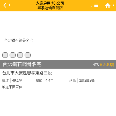
永慶房屋(股)公司
忠孝逸仙直營店
預設排序
依總價 低 → 高
依總價 高 → 低
依每坪單價 低 → 高
依降幅 高 → 低
依建物坪數 大 → 小
台北鑽石鋼骨名宅
8200
NT$
萬
依土地坪數 大 → 小
台北市大安區忠孝東路三段
依屋齡 小 → 大
49.1坪
4.4年
2房2廳2衛
建坪
屋齡
格局
依屋齡 大 → 小
坡道平面車位