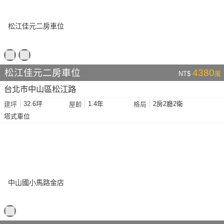
松江佳元二房車位
4380
NT$
萬
台北市中山區松江路
32.6坪
1.4年
2房2廳2衛
建坪
屋齡
格局
塔式車位