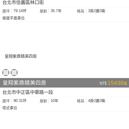
台北市信義區林口街
79.14坪
35.7年
3房2廳3衛
建坪
屋齡
格局
坡道平面車位
皇翔紫鼎精美四房
15438
NT$
萬
台北市中正區中華路一段
90.31坪
10年
4房2廳3衛
建坪
屋齡
格局
塔式車位