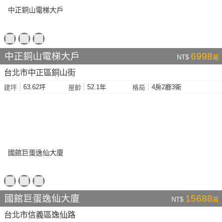
中正銅山電梯大戶
6998
NT$
萬
台北市中正區銅山街
63.62坪
52.1年
4房2廳3衛
建坪
屋齡
格局
國館巨蛋逸仙大廈
15688
NT$
萬
台北市信義區逸仙路