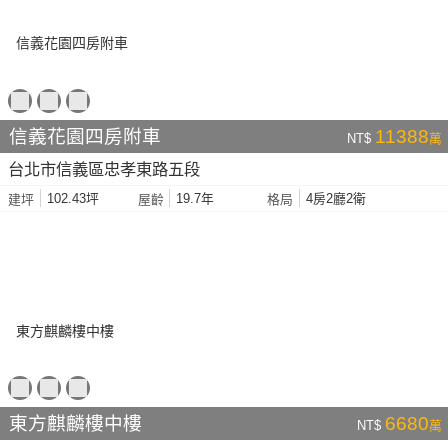
信義花園四房附車
11388
NT$
萬
台北市信義區忠孝東路五段
102.43坪
19.7年
4房2廳2衛
建坪
屋齡
格局
東方麒麟樓中樓
6680
NT$
萬