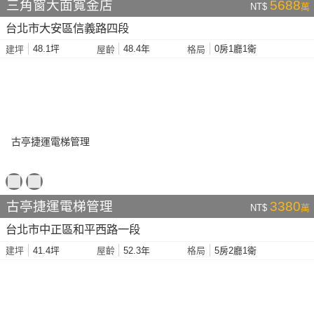
三角窗大面寬金店
5688
NT$
萬
台北市大安區信義路四段
48.1坪
48.4年
0房1廳1衛
建坪
屋齡
格局
古亭捷運電梯管理
3380
NT$
萬
台北市中正區和平西路一段
41.4坪
52.3年
5房2廳1衛
建坪
屋齡
格局