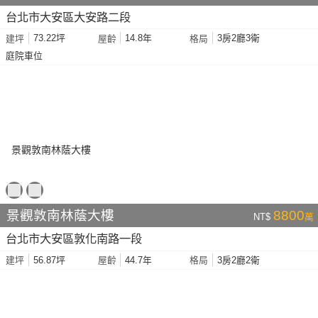
台北市大安區大安路二段
73.22坪
14.8年
3房2廳3衛
建坪
屋齡
格局
庭院車位
景觀敦南林蔭大樓
8800
NT$
萬
台北市大安區敦化南路一段
56.87坪
44.7年
3房2廳2衛
建坪
屋齡
格局