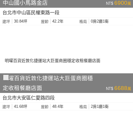
中山國小馬路金店
6900
NT$
萬
台北市中山區民權東路一段
30.84坪
42.2年
0房2廳1衛
建坪
屋齡
格局
明曜百貨近敦化捷運站大巨蛋商圈穩
定收租餐廳店面
6688
NT$
萬
台北市大安區仁愛路四段
41.68坪
48.4年
2房1廳1衛
建坪
屋齡
格局