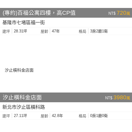
(專約)百福公寓四樓，高CP值
720
NT$
萬
基隆市七堵區福一街
28.31坪
47年
3房2廳1衛
建坪
屋齡
格局
汐止橫科金店面
3980
NT$
萬
新北市汐止區橫科路
27.11坪
42.8年
0房1廳0衛
建坪
屋齡
格局