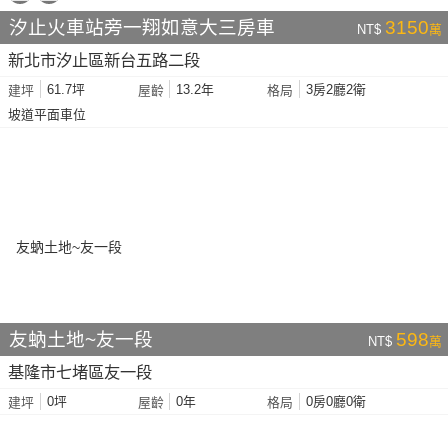
汐止火車站旁一翔如意大三房車
3150
NT$
萬
新北市汐止區新台五路二段
61.7坪
13.2年
3房2廳2衛
建坪
屋齡
格局
坡道平面車位
友蚋土地~友一段
598
NT$
萬
基隆市七堵區友一段
0坪
0年
0房0廳0衛
建坪
屋齡
格局