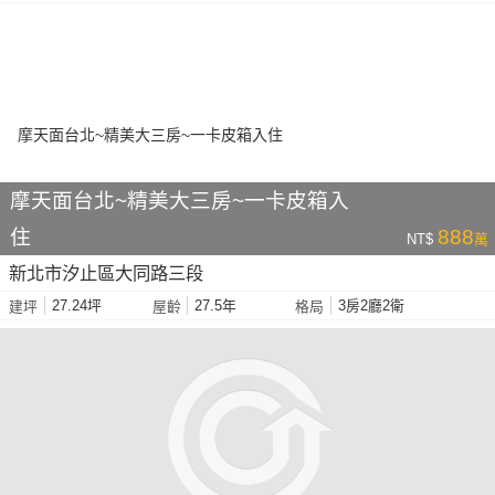
摩天面台北~精美大三房~一卡皮箱入
住
888
NT$
萬
新北市汐止區大同路三段
27.24坪
27.5年
3房2廳2衛
建坪
屋齡
格局