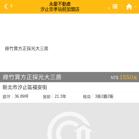
永慶不動產
汐止忠孝站前加盟店
預設排序
依總價 低 → 高
依總價 高 → 低
依每坪單價 低 → 高
依降幅 高 → 低
依建物坪數 大 → 小
綠竹賞方正採光大三房
1550
NT$
萬
依土地坪數 大 → 小
新北市汐止區福安街
依屋齡 小 → 大
36.89坪
21.3年
3房2廳2衛
建坪
屋齡
格局
依屋齡 大 → 小