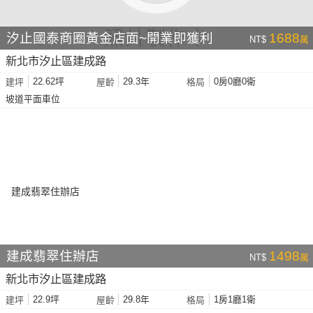
汐止國泰商圈黃金店面~開業即獲利
1688
NT$
萬
新北市汐止區建成路
22.62坪
29.3年
0房0廳0衛
建坪
屋齡
格局
坡道平面車位
建成翡翠住辦店
1498
NT$
萬
新北市汐止區建成路
22.9坪
29.8年
1房1廳1衛
建坪
屋齡
格局