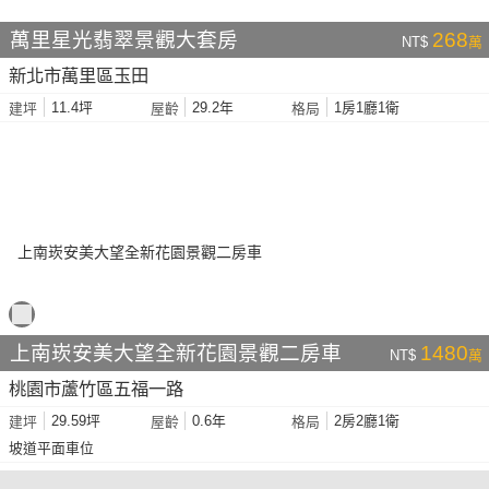
萬里星光翡翠景觀大套房
268
NT$
萬
新北市萬里區玉田
11.4坪
29.2年
1房1廳1衛
建坪
屋齡
格局
上南崁安美大望全新花園景觀二房車
1480
NT$
萬
桃園市蘆竹區五福一路
29.59坪
0.6年
2房2廳1衛
建坪
屋齡
格局
坡道平面車位