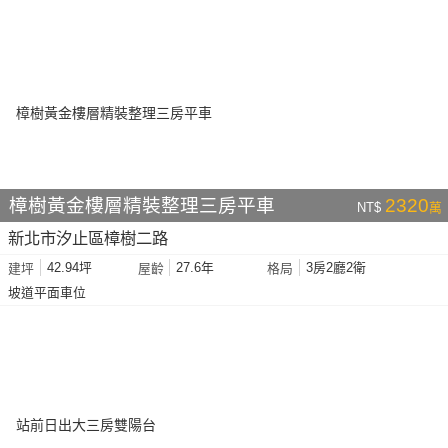
樟樹黃金樓層精裝整理三房平車
2320
NT$
萬
新北市汐止區樟樹二路
42.94坪
27.6年
3房2廳2衛
建坪
屋齡
格局
坡道平面車位