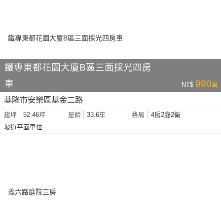
鐵專東都花園大廈B區三面採光四房
車
990
NT$
萬
基隆市安樂區基金二路
52.46坪
33.6年
4房2廳2衛
建坪
屋齡
格局
坡道平面車位