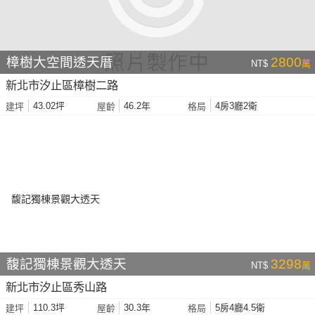
樟樹大空間透天厝
2800
NT$
萬
新北市汐止區樟樹二路
43.02坪
46.2年
4房3廳2衛
建坪
屋齡
格局
馥記獨棟景觀大透天
3298
NT$
萬
新北市汐止區秀山路
110.3坪
30.3年
5房4廳4.5衛
建坪
屋齡
格局