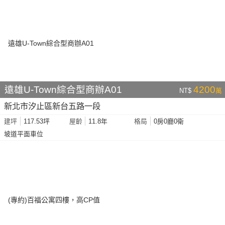
遠雄U-Town綜合型商辦A01
4200
NT$
萬
新北市汐止區新台五路一段
117.53坪
11.8年
0房0廳0衛
建坪
屋齡
格局
坡道平面車位