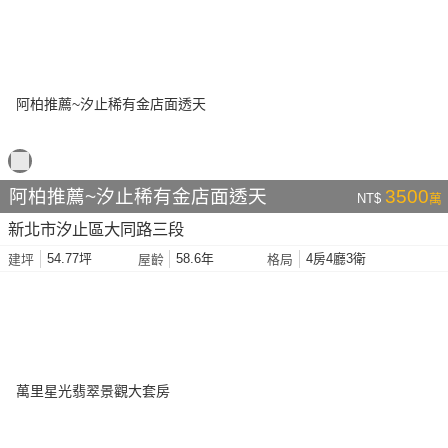
阿柏推薦~汐止稀有金店面透天
3500
NT$
萬
新北市汐止區大同路三段
54.77坪
58.6年
4房4廳3衛
建坪
屋齡
格局