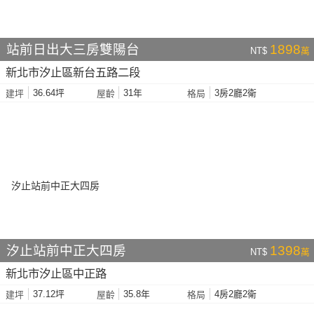
站前日出大三房雙陽台
1898
NT$
萬
新北市汐止區新台五路二段
36.64坪
31年
3房2廳2衛
建坪
屋齡
格局
汐止站前中正大四房
1398
NT$
萬
新北市汐止區中正路
37.12坪
35.8年
4房2廳2衛
建坪
屋齡
格局