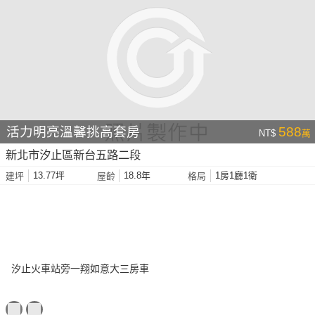
活力明亮溫馨挑高套房
588
NT$
萬
新北市汐止區新台五路二段
13.77坪
18.8年
1房1廳1衛
建坪
屋齡
格局