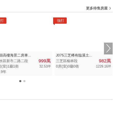
建物
土地
主+陽
更多待售房屋
坪數不限
強打
強打
萬
20 坪以下
 萬
20 坪 - 30 坪
0 萬
30 坪 - 40 坪
0 萬
40 坪 - 50 坪
囍高樓海景二房車...
J075三芝稀有臨溪土...
999萬
982萬
水區新市二路二段
三芝區榆林段
50 坪以上
房(室)1廳1衛
0房(室)0廳0衛
32.53坪
1229.16坪
.9年
萬
-
坪
0
1