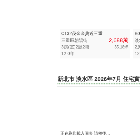
桃園市-八德區
桃園市-蘆竹區
C132茂金金典近三重...
B
彰化縣-埔心鄉
2,688萬
三重區朝陽街
淡
3房(室)2廳2衛
2
35.18坪
彰化縣-花壇鄉
12.0年
12
彰化縣-溪湖鎮
台中市-大雅區
新北市 淡水區 2026年7月 住
台中市-豐原區
花蓮縣-花蓮市
嘉義縣-六腳鄉
澎湖縣-湖西鄉
正在為您載入圖表 請稍後...
南投縣-埔里鎮