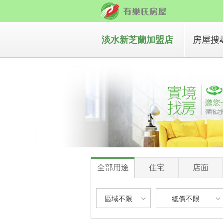
淡水新芝蘭加盟店
房屋搜
買房子
租房子
全部用途
住宅
店面
區域不限
總價不限