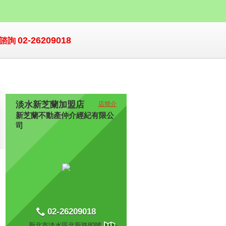
02-26209018
價諮詢
淡水新芝蘭加盟店
店簡介
新芝蘭不動產仲介經紀有限公
司
02-26209018
新北市淡水區北新路80號