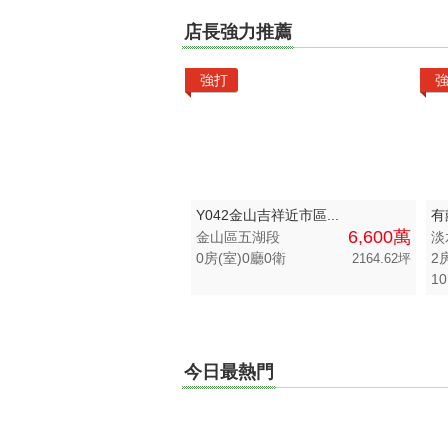
區域不限
總價不限
店長強力推薦
新北市-淡水區
400 萬以下
強打
新北市-三芝區
400 萬 - 800 
新北市-石門區
800 萬 - 1200
新北市-金山區
1200 萬 - 200
新北市-三重區
2000 萬 - 300
Y042金山吉祥近市區...
有
6,600萬
金山區五湖段
淡
新北市-五股區
3000 萬以上
0房(室)0廳0衛
2
2164.62坪
10
新北市-八里區
-
新北市-三峽區
桃園市-新屋區
今日最熱門
桃園市-觀音區
桃園市-楊梅區