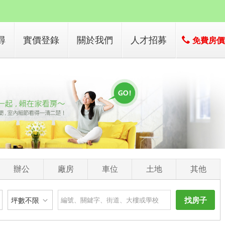
尋
實價登錄
關於我們
人才招募
免費房
店簡介
經營團隊
經營績效
服務項目
辦公
廠房
車位
土地
其他
找房子
坪數不限