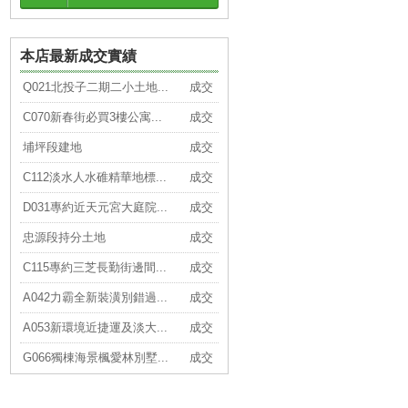
本店最新成交實績
Q021北投子二期二小土地...
成交
C070新春街必買3樓公寓...
成交
埔坪段建地
成交
C112淡水人水碓精華地標...
成交
D031專約近天元宮大庭院...
成交
忠源段持分土地
成交
C115專約三芝長勤街邊間...
成交
A042力霸全新裝潢別錯過...
成交
A053新環境近捷運及淡大...
成交
G066獨棟海景楓愛林別墅...
成交
G073芝柏小花園慢活已整...
成交
C110近淡水捷運二樓大三...
成交