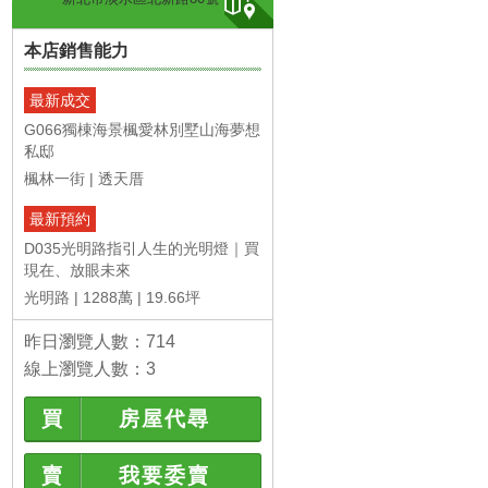
本店銷售能力
強打
強打
最新成交
G066獨棟海景楓愛林別墅山海夢想
私邸
楓林一街
透天厝
最新預約
A專約Park188裝潢三...
B059潤泰山河舒適兩...
D035光明路指引人生的光明燈｜買
1,388萬
988
淡水區新市二路三段
淡水區大忠街
現在、放眼未來
3房(室)2廳2衛
2房(室)1廳1衛
45.47坪
25.80
光明路
1288萬
19.66坪
6.1年
30.2年
昨日瀏覽人數：714
線上瀏覽人數：3
買
房屋代尋
賣
我要委賣