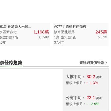
061新春漂亮大兩房...
A077力霸翰林館低樓...
1,168萬
245萬
水區新春街
淡水區北新路
房(室)1廳1衛
1房(室)0廳1衛
33.74坪
6.87坪
.3年
37.4年
宅實價登錄趨勢
查詳細實價登錄
30.2
大樓
平均：
萬/坪
相較上個月：
1.3%
23.1
公寓
平均：
萬/坪
相較上個月：
-2.9%