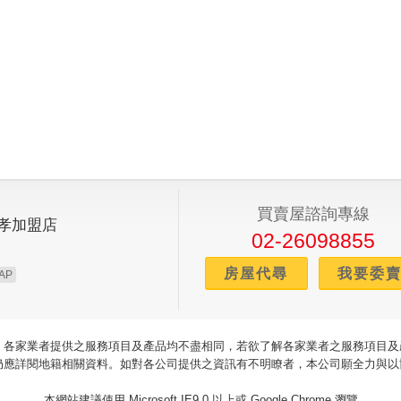
交~林口竹林裝潢別墅~賀成交
交~桃園高樓景觀大三房車~賀成交
交~民視影城店面~賀成交
~蔡惠貞~榮獲2024年度第一季個人成交業績獎~第一名
~蔡惠貞~榮獲2024年度第一季個人成交業績獎~第一名
買賣屋諮詢專線
孝加盟店
交~林口高樓美裝潢二房車~賀成交
02-26098855
房屋代尋
我要委
~陳穎詠~榮獲2024年二月份百萬經紀人獎
AP
蔡惠貞~榮獲2024年2月份三百萬經紀人獎
，各家業者提供之服務項目及產品均不盡相同，若欲了解各家業者之服務項目及
黃金團隊~精準配案~為您圓夢成家
仍應詳閱地籍相關資料。如對各公司提供之資訊有不明瞭者，本公司願全力與以
交~A7高樓景觀兩房車~賀成交
本網站建議使用 Microsoft IE9.0 以上或 Google Chrome 瀏覽