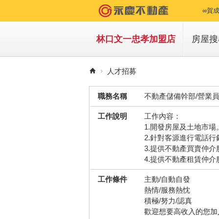
∞賀成
∞賀成
林口文一忠孝加盟店
房屋搜
∞賀成
買房
人才招募
∞賀
租房
職務名稱
不動產儲備幹部/營業
∞賀成
工作說明
工作內容：
∞賀成
1.開發房屋及土地市場
2.針對客源進行電話
∞賀成
3.提供不動產買賣仲介
4.提供不動產租賃仲介
∞賀成
工作條件
主動/自動自發
∞賀
熱情/服務熱忱
積極/努力/認真
∞賀成
歡迎想要高收入的您加