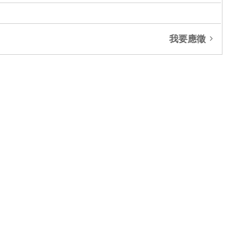
成交∞ 力璞學面公園3房車
交∞ 未來城3房車
我要應徵
交∞ 中悅松苑
成交∞ 頤昌松琚店面
交∞ 馥邑雙星
交∞ 親愛的HOUSE
~蔡惠貞~榮獲2024年七月份百萬經紀人獎
~林紀豪~榮獲2024年八月份百萬經紀人獎
~蔡惠貞~榮獲2024年九月份百萬經紀人獎
千萬團隊~永慶不動產 林口文一忠孝店