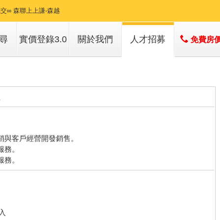
交∞ 森聯上上謙-森越
交∞ 重慶北路2樓
尋
實價登錄3.0
關於我們
人才招募
免費房
交∞ 都鐸玫瑰
子
店簡介
成交∞ 國家一號院
子
經營團隊
員
交∞ 玄泰ONE採光3房
經營績效
服務項目
交∞ 新潤藏峰3房車
。
行銷與客戶經營開發銷售。
交∞ 巴黎首富5套房
服務。
服務。
交∞ 聯虹星耀9樓
成交∞ 觀音草漯高投報4套房
交∞ A8博覽會3改2平車
入