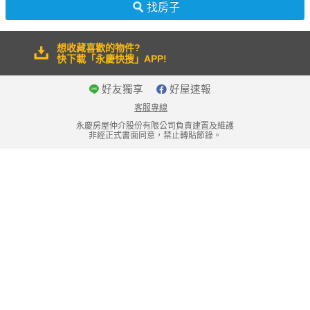
找房子
想收藏喜歡的物件?
快下載「永慶快搜」APP!
好友獨享
好屋速報
客服專線
永慶房屋仲介股份有限公司負責建置及維護
非經正式書面同意，禁止轉貼節錄。