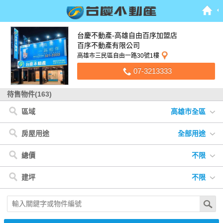
台慶不動產-高雄自由百序加盟店
百序不動產有限公司
高雄市三民區自由一路30號1樓
07-3213333
待售物件(163)
區域
高雄市全區
高雄市
< 高雄市
< 屏東縣
< 台南市
< 新竹縣
屏東縣
三民區
竹田鄉
永康區
竹北市
台南市
苓雅區
長治鄉
新市區
新竹縣
左營區
萬巒鄉
佳里區
鳳山區
恆春鎮
新興區
屏東市
前鎮區
房屋用途
全部用途
楠梓區
鼓山區
鹽埕區
仁武區
阿蓮區
美濃區
小港區
全部用途
住宅
店面
辦公
廠房
車位
土地
其他
總價
不限
前金區
大樹區
鳥松區
大社區
橋頭區
大寮區
岡山區
不限
500萬以下
500萬-1000萬
1000萬-1500萬
建坪
不限
林園區
1500萬-2000萬
2000萬-3000萬
3000萬以上
不限
20坪以下
20坪-30坪
30坪-40坪
40坪-50坪
50坪以上