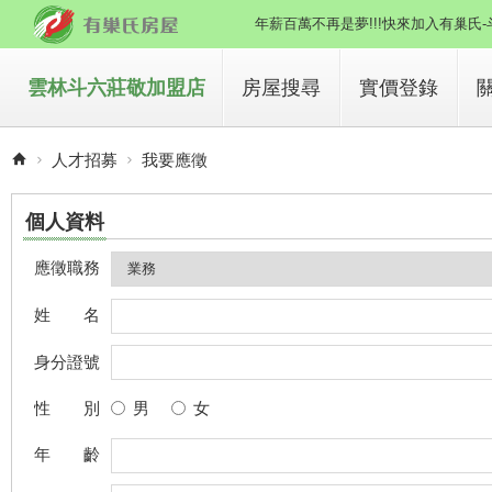
年薪百萬不再是夢!!!快來加入有巢氏
房地產銷售專家!!!趕快來委託~
雲林斗六莊敬加盟店
房屋搜尋
實價登錄
買房子
人才招募
我要應徵
租房子
個人資料
應徵職務
姓 名
身分證號
性 別
男
女
年 齡