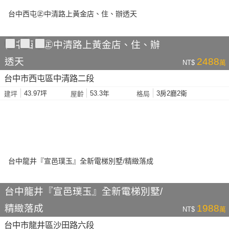
台中西屯㊣中清路上黃金店、住、辦
透天
2488
NT$
萬
台中市西屯區中清路二段
43.97坪
53.3年
3房2廳2衛
建坪
屋齡
格局
台中龍井『宣邑璞玉』全新電梯別墅/
精緻落成
1988
NT$
萬
台中市龍井區沙田路六段