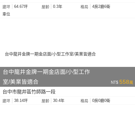
64.67坪
0.3年
4房2廳6衛
建坪
屋齡
格局
車位
台中龍井金牌一期金店面/小型工作
室/美業皆適合
558
NT$
萬
台中市龍井區竹師路一段
38.14坪
30.4年
0房0廳0衛
建坪
屋齡
格局