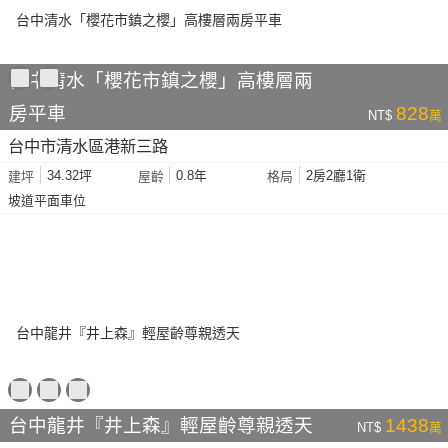
台中清水「櫻花市鎮之櫻」高樓層兩
房平車
828
NT$
萬
台中市清水區港新三路
34.32坪
0.8年
2房2廳1衛
建坪
屋齡
格局
坡道平面車位
台中龍井『井上森』輕屋齡尊親透天
1438
NT$
萬