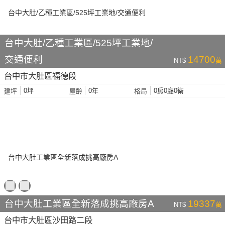
台中大肚/乙種工業區/525坪工業地/
交通便利
14700
NT$
萬
台中市大肚區福德段
0坪
0年
0房0廳0衛
建坪
屋齡
格局
台中大肚工業區全新落成挑高廠房A
19337
NT$
萬
台中市大肚區沙田路二段