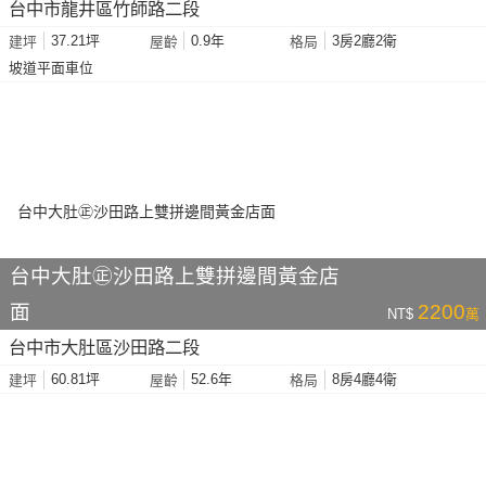
台中市龍井區竹師路二段
37.21坪
0.9年
3房2廳2衛
建坪
屋齡
格局
坡道平面車位
台中大肚㊣沙田路上雙拼邊間黃金店
面
2200
NT$
萬
台中市大肚區沙田路二段
60.81坪
52.6年
8房4廳4衛
建坪
屋齡
格局