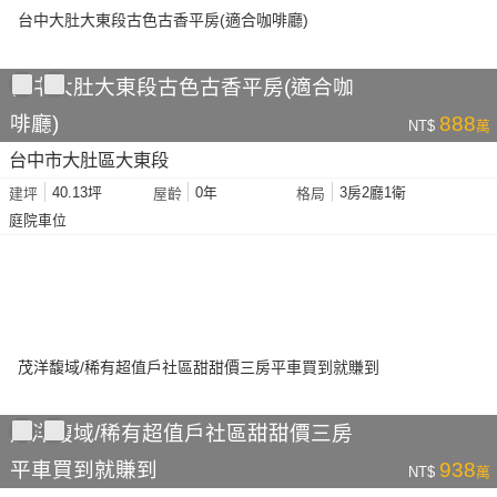
台中大肚大東段古色古香平房(適合咖
啡廳)
888
NT$
萬
台中市大肚區大東段
40.13坪
0年
3房2廳1衛
建坪
屋齡
格局
庭院車位
茂洋馥域/稀有超值戶社區甜甜價三房
平車買到就賺到
938
NT$
萬