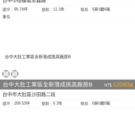
台中市梧棲區忠義路
95.74坪
11.3年
5房3廳6衛
建坪
屋齡
格局
車位
台中大肚工業區全新落成挑高廠房B
12080
NT$
萬
台中市大肚區沙田路二段
209.53坪
0.3年
0房0廳0衛
建坪
屋齡
格局