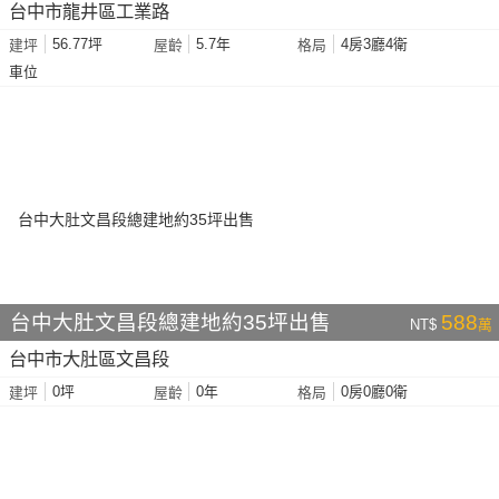
台中市龍井區工業路
56.77坪
5.7年
4房3廳4衛
建坪
屋齡
格局
車位
台中大肚文昌段總建地約35坪出售
588
NT$
萬
台中市大肚區文昌段
0坪
0年
0房0廳0衛
建坪
屋齡
格局