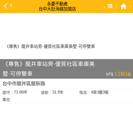
永慶不動產
台中大肚海線加盟店
預設排序
依總價 低 → 高
依總價 高 → 低
依每坪單價 低 → 高
依降幅 高 → 低
《專售》龍井車站旁·優質社區車庫美
依建物坪數 大 → 小
墅·可停雙車
1280
NT$
萬
依土地坪數 大 → 小
台中市龍井區龍新路
依屋齡 小 → 大
73.88坪
31.8年
4房3廳3衛
建坪
屋齡
格局
依屋齡 大 → 小
車位