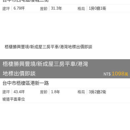
6.79坪
31.3年
1房0廳1衛
建坪
屋齡
格局
梧棲勝興豐境/新成屋三房平車/港灣
地標出價即談
1098
NT$
萬
台中市梧棲區港新一路
43.4坪
1.8年
3房2廳2衛
建坪
屋齡
格局
坡道平面車位