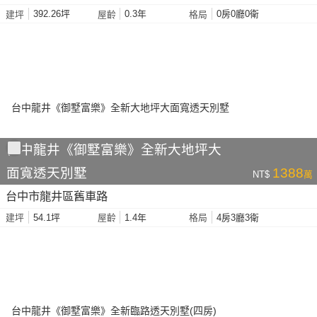
392.26坪
0.3年
0房0廳0衛
建坪
屋齡
格局
台中龍井《御墅富樂》全新大地坪大
面寬透天別墅
1388
NT$
萬
台中市龍井區舊車路
54.1坪
1.4年
4房3廳3衛
建坪
屋齡
格局