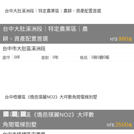
台中大肚溪洲段｜特定農業區｜農
耕、資產配置首選
980
NT$
萬
台中市大肚區溪洲段
0坪
0年
0房0廳0衛
建坪
屋齡
格局
台中梧棲區《僑邑璞麗NO2》大坪數
角間電梯別墅
2500
NT$
萬