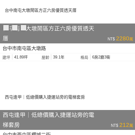
台中南屯大墩鬧區方正六房優質透天
厝
2280
NT$
萬
台中市南屯區大墩路
41.89坪
39.1年
6房2廳3衛
建坪
屋齡
格局
西屯逢甲｜低總價購入捷運站旁的電
梯套房
212
NT$
萬
台中市西屯區櫻城二街