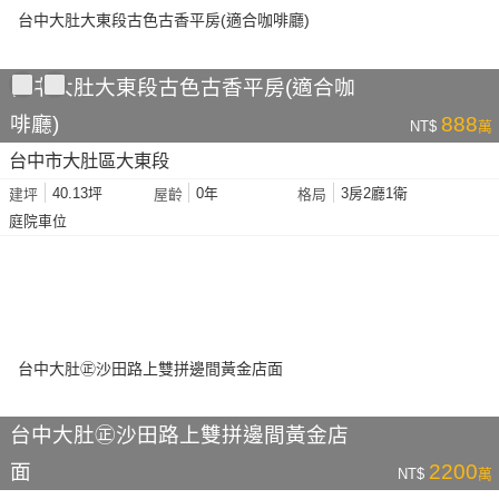
台中大肚大東段古色古香平房(適合咖
啡廳)
888
NT$
萬
台中市大肚區大東段
40.13坪
0年
3房2廳1衛
建坪
屋齡
格局
庭院車位
台中大肚㊣沙田路上雙拼邊間黃金店
面
2200
NT$
萬