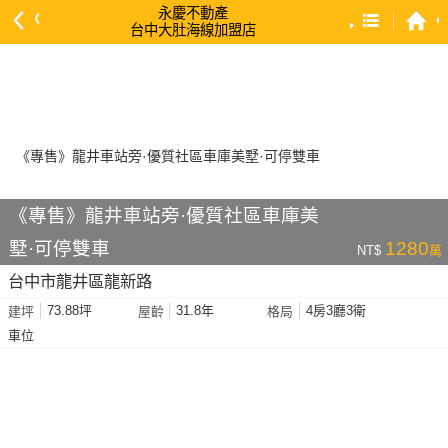
永慶不動產
台中大肚海線加盟店
預設排序
依總價 低 → 高
依總價 高 → 低
依每坪單價 低 → 高
依降幅 高 → 低
《專售》龍井車站旁·優質社區車庫美
依建物坪數 大 → 小
墅·可停雙車
1280
NT$
萬
依土地坪數 大 → 小
台中市龍井區龍新路
依屋齡 小 → 大
73.88坪
31.8年
4房3廳3衛
建坪
屋齡
格局
依屋齡 大 → 小
車位