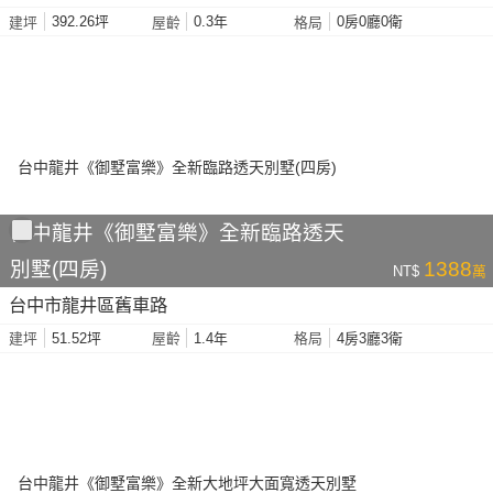
392.26坪
0.3年
0房0廳0衛
建坪
屋齡
格局
台中龍井《御墅富樂》全新臨路透天
別墅(四房)
1388
NT$
萬
台中市龍井區舊車路
51.52坪
1.4年
4房3廳3衛
建坪
屋齡
格局