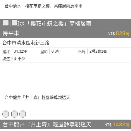
台中清水「櫻花市鎮之櫻」高樓層兩
房平車
828
NT$
萬
台中市清水區港新三路
34.32坪
0.8年
2房2廳1衛
建坪
屋齡
格局
坡道平面車位
台中龍井『井上森』輕屋齡尊親透天
1438
NT$
萬