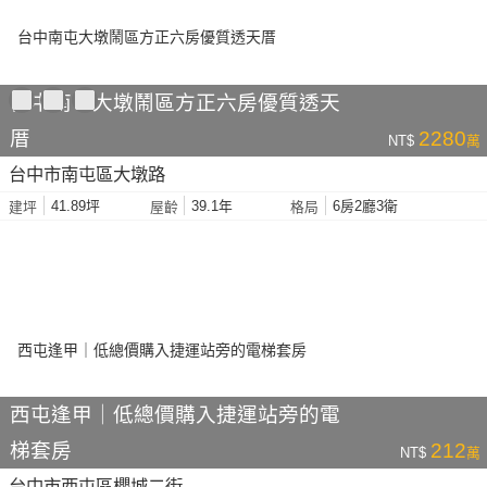
台中南屯大墩鬧區方正六房優質透天
厝
2280
NT$
萬
台中市南屯區大墩路
41.89坪
39.1年
6房2廳3衛
建坪
屋齡
格局
西屯逢甲｜低總價購入捷運站旁的電
梯套房
212
NT$
萬
台中市西屯區櫻城二街