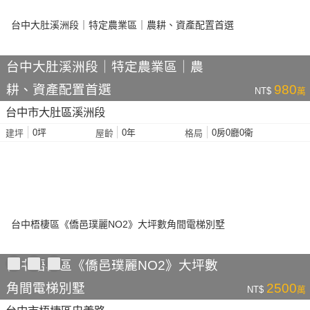
台中大肚溪洲段｜特定農業區｜農
耕、資產配置首選
980
NT$
萬
台中市大肚區溪洲段
0坪
0年
0房0廳0衛
建坪
屋齡
格局
台中梧棲區《僑邑璞麗NO2》大坪數
角間電梯別墅
2500
NT$
萬