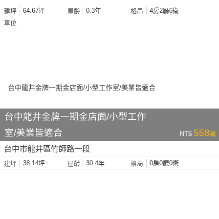
64.67坪
0.3年
4房2廳6衛
建坪
屋齡
格局
車位
台中龍井金牌一期金店面/小型工作
室/美業皆適合
558
NT$
萬
台中市龍井區竹師路一段
38.14坪
30.4年
0房0廳0衛
建坪
屋齡
格局