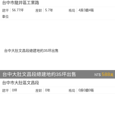
台中市龍井區工業路
56.77坪
5.7年
4房3廳4衛
建坪
屋齡
格局
車位
台中大肚文昌段總建地約35坪出售
588
NT$
萬
台中市大肚區文昌段
0坪
0年
0房0廳0衛
建坪
屋齡
格局