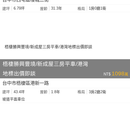
6.79坪
31.3年
1房0廳1衛
建坪
屋齡
格局
梧棲勝興豐境/新成屋三房平車/港灣
地標出價即談
1098
NT$
萬
台中市梧棲區港新一路
43.4坪
1.8年
3房2廳2衛
建坪
屋齡
格局
坡道平面車位