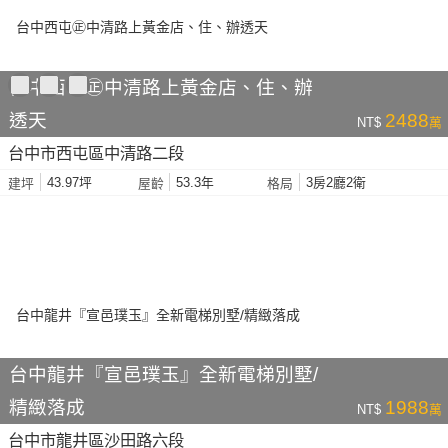
台中西屯㊣中清路上黃金店、住、辦
透天
2488
NT$
萬
台中市西屯區中清路二段
43.97坪
53.3年
3房2廳2衛
建坪
屋齡
格局
台中龍井『宣邑璞玉』全新電梯別墅/
精緻落成
1988
NT$
萬
台中市龍井區沙田路六段