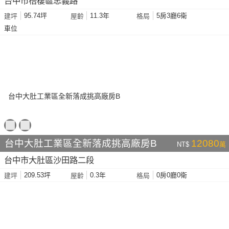
台中市梧棲區忠義路
95.74坪
11.3年
5房3廳6衛
建坪
屋齡
格局
車位
台中大肚工業區全新落成挑高廠房B
12080
NT$
萬
台中市大肚區沙田路二段
209.53坪
0.3年
0房0廳0衛
建坪
屋齡
格局