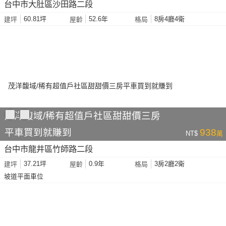
台中市大肚區沙田路二段
60.81坪
52.6年
8房4廳4衛
建坪
屋齡
格局
茂洋馥域/稀有超值戶社區甜甜價三房
平車買到就賺到
938
NT$
萬
台中市龍井區竹師路二段
37.21坪
0.9年
3房2廳2衛
建坪
屋齡
格局
坡道平面車位