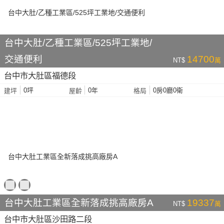
台中大肚/乙種工業區/525坪工業地/
交通便利
14700
NT$
萬
台中市大肚區福德段
0坪
0年
0房0廳0衛
建坪
屋齡
格局
台中大肚工業區全新落成挑高廠房A
19337
NT$
萬
台中市大肚區沙田路二段