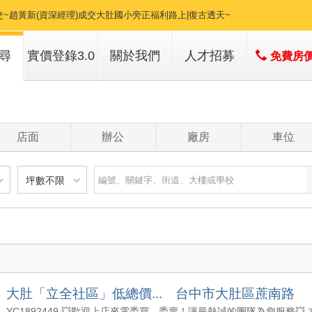
交~施菀臻(業務專員)成交大肚蔗南雅居採光明亮四樓無電梯公寓~
交~陳皇魁(副店長)、溫鳳如(資深經理)成交工業區旁雙戶打通美華廈雙平車【K
尋
實價登錄3.0
關於我們
人才招募
免費房
交~施菀臻(業務專員)、劉正忠(資深經理)成交氣派粉紅渡假休閒景觀屋~
子
店簡介
交~張梅櫻(業務主任)、許清峰(資深經理)、王筱惠(資深經理)成交【鎮家寶】免
子
經營團隊
店面
辦公
廠房
車位
經營績效
交~王筱惠(資深經理)成交追分段土地~
服務項目
交~蔡欣辰(資深經理)成交大德七街日光郡別墅~
坪數不限
交~趙黃新(資深經理)成交大肚沙田路旁9房2車位黃金店面~
建物
土地
主+陽
不限
樓層不限
房數不限
交~王筱惠(資深經理)成交大肚遊園路稀有黃金店住~
以下
低於 1 樓
1 房
坪數不限
- 5 年
1 樓
2 房
交~陳皇魁(副店長)、溫鳳如(資深經理)成交大德二街日光郡別墅~
- 10 年
2 - 6 樓
3 房
000 萬
20 坪以下
 - 20 年
7 - 12 樓
4 房
大肚「立全社區」低總價... 台中市大肚區蔗南路
交~賴志明(協理)、趙黃新(資深經理)成交福利段土地~
1500 萬
20 坪 - 30 坪
 - 30 年
13 樓以上
5 房以上