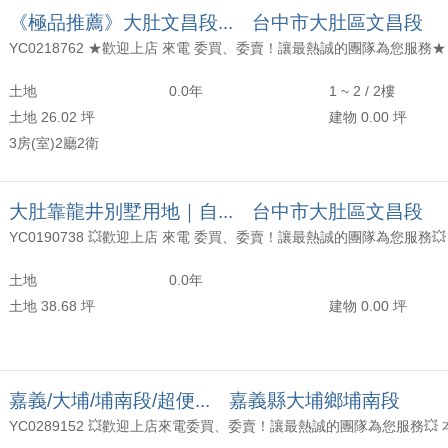
交~陳皇魁(副店長)、温鳯如(業務經理)成交【近烏日方正美透天【KK在地通】
《極品推薦》大肚文昌段... 台中市大肚區文昌段
交~王筱惠(專案經理)成交【日光郡美墅】
土地
0.0年
1 ~ 2 / 2樓
交~劉正忠(資深經理)成交文昌段土地~
土地 26.02 坪
建物 0.00 坪
交~劉正忠(資深經理)成交榮華段土地~
3房(室)2廳2衛
大肚靠龍井別墅用地｜自... 台中市大肚區文昌段
土地
0.0年
土地 38.68 坪
建物 0.00 坪
嘉義/大埔/埔南段/超便... 嘉義縣大埔鄉埔南段