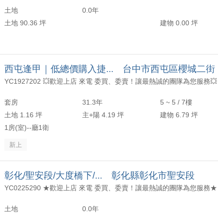
土地
0.0年
土地 90.36 坪
建物 0.00 坪
西屯逢甲｜低總價購入捷... 台中市西屯區櫻城二街
套房
31.3年
5 ~ 5 / 7樓
土地 1.16 坪
主+陽 4.19 坪
建物 6.79 坪
1房(室)--廳1衛
新上
彰化/聖安段/大度橋下/... 彰化縣彰化市聖安段
土地
0.0年