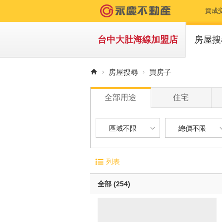
賀成
賀成
台中大肚海線加盟店
房屋搜
賀成
買房
房屋搜尋
買房子
賀成
租房
全部用途
住宅
賀成
賀成
區域不限
總價不限
賀成
區域不限
總價不限
電梯大廈
屋齡
列表
賀成
華廈
1 年
台中市-大肚區
500 萬以下
無電梯公寓
1 年 
全部 (254)
賀成
透天別墅
5 年 
台中市-龍井區
500 萬 - 1
10 年
賀成
台中市-沙鹿區
1000 萬 - 
有車位
20 年