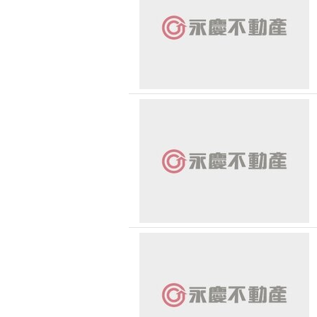
無車位
30 
賀成
台中市-烏日區
1500 萬 - 
有無障礙空間
賀成
台中市-梧棲區
2000 萬 - 
台中市-清水區
2500 萬以
賀成
台中市-西屯區
賀成
-
台中市-南屯區
賀成
台中市-北區
賀成
台中市-新社區
賀成
台中市-豐原區
賀成
台中市-北屯區
賀成
台中市-東勢區
賀成
台中市-西區