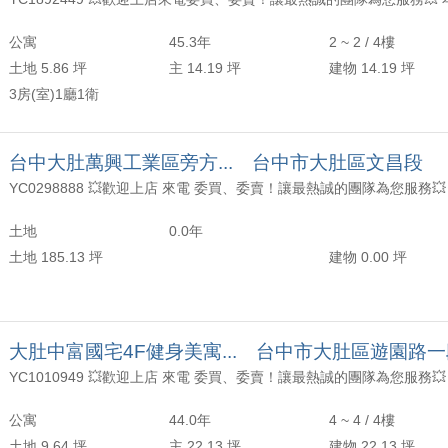
年以上
頂樓
含加蓋
交~陳皇魁(副店長)、溫鳳如(資深經理)成交舊車路透天~
2000 萬
30 坪 - 40 坪
公寓
45.3年
2 ~ 2 / 4樓
-
年
-
樓
-
交~王筱惠(資深經理)成交大明三街日光郡別墅~
2500 萬
40 坪 - 50 坪
土地 5.86 坪
主 14.19 坪
建物 14.19 坪
3房(室)1廳1衛
上
50 坪以上
交~張梅櫻(業務主任)、王筱惠(資深經理)成交大德三街日光郡別墅~
交~蔡欣辰(資深經理)成交近工業區科學園區一卡皮箱入住超美別墅~
萬
-
坪
台中大肚萬興工業區旁方... 台中市大肚區文昌段
交~蔡欣辰(資深經理)成交龍井輕屋齡小資方正2房有車位~
土地
0.0年
交~劉正忠(資深經理)成交大肚《鎮家堡》大三房+車位華廈~
土地 185.13 坪
建物 0.00 坪
交~劉正忠(資深經理)成交《萬興工業區》全區最便宜乙種工業地~
交~王筱惠(資深經理)成交追分段持分住一建地~
大肚中富國宅4F健身美寓... 台中市大肚區遊園路
交~趙黃新(資深經理)成交龍井區三港路水裡港透天~
交~張梅櫻(業務主任)成交沙鹿清泉崗機場旁優居~
公寓
44.0年
4 ~ 4 / 4樓
土地 9.64 坪
主 22.13 坪
建物 22.13 坪