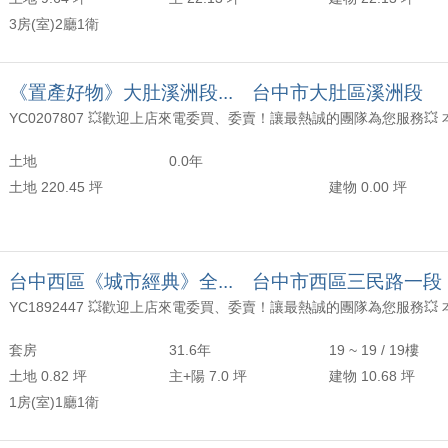
交~張梅櫻(業務主任)成交高雄瑞豐夜市一樓美公寓~
3房(室)2廳1衛
交~陳皇魁(副店長)、溫鳳如(資深經理)成交龍井低總價美華廈【KK在地通】
《置產好物》大肚溪洲段... 台中市大肚區溪洲段
交~王筱惠(資深經理)、蔡欣辰(資深經理)成交頂街段建地~
交~張梅櫻(業務主任)成交竹師路公寓~
土地
0.0年
土地 220.45 坪
建物 0.00 坪
交~張梅櫻(業務主任)、許清峰(專案經理)、王筱惠(專案經理)成交大明二街~
交~張梅櫻(業務主任)成交【光語墅】名邸風範高住宅品味美墅】
交~賴志明(協理)成交台中龍井【光語墅】
台中西區《城市經典》全... 台中市西區三民路一段
交~趙黃新(專案經理)成交大東段土地
套房
31.6年
19 ~ 19 / 19樓
交~劉正忠(專案經理)成交台中龍井〈東海商圈〉車庫型別墅
土地 0.82 坪
主+陽 7.0 坪
建物 10.68 坪
1房(室)1廳1衛
交~陳皇魁(副店長)、温鳯如(業務經理)成交【花蓮吉安市區旁超低價透天】