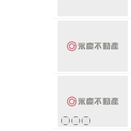
賀成
台中市-大里區
賀成
台中市-外埔區
彰化縣-彰化市
賀成
彰化縣-二林鎮
賀成
彰化縣-芬園鄉
賀成
彰化縣-福興鄉
賀成
台南市-官田區
賀成
苗栗縣-苑裡鎮
賀成
嘉義縣-大埔鄉
賀成
南投縣-草屯鎮
賀成
台東縣-卑南鄉