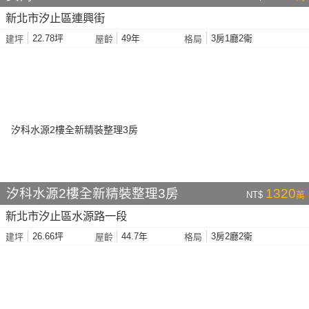
新北市汐止區連興街
22.78坪
49年
3房1廳2衛
建坪
屋齡
格局
汐科水源2樓全新精裝整理3房
1320
NT$
萬
新北市汐止區水源路一段
26.66坪
44.7年
3房2廳2衛
建坪
屋齡
格局