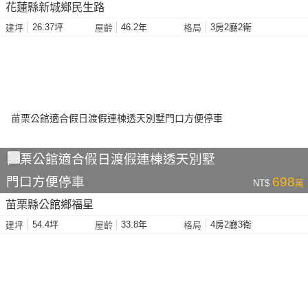
花蓮縣新城鄉民生路
26.37坪
46.2年
3房2廳2衛
建坪
屋齡
格局
苗栗公館適合假日渡假連棟透天別墅
門口方便停車
698
NT$
萬
苗栗縣公館鄉福星
54.4坪
33.8年
4房2廳3衛
建坪
屋齡
格局