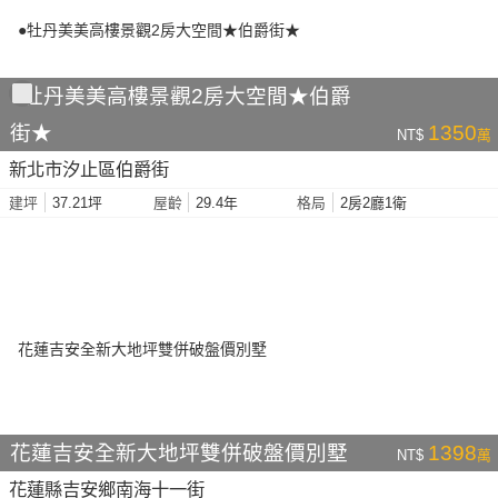
●牡丹美美高樓景觀2房大空間★伯爵
街★
1350
NT$
萬
新北市汐止區伯爵街
37.21坪
29.4年
2房2廳1衛
建坪
屋齡
格局
花蓮吉安全新大地坪雙併破盤價別墅
1398
NT$
萬
花蓮縣吉安鄉南海十一街