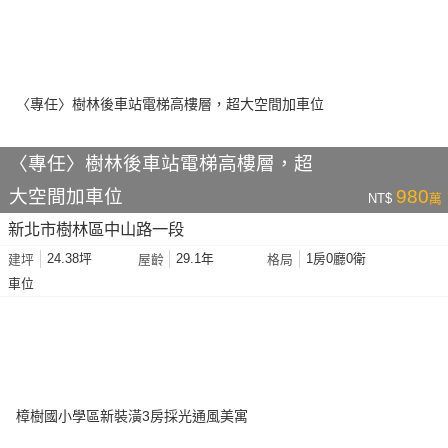
〈專任〉樹林後車站電梯高樓層，超
大空間加車位
980
NT$
萬
新北市樹林區中山路一段
24.38坪
29.1年
1房0廳0衛
建坪
屋齡
格局
車位