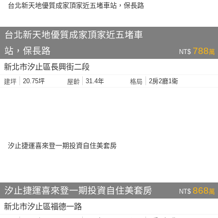
台北新天地優質成家頂家近五堵車
站，保長路
788
NT$
萬
新北市汐止區長興街二段
20.75坪
31.4年
2房2廳1衛
建坪
屋齡
格局
汐止捷運喜來登一期投資自住美套房
868
NT$
萬
新北市汐止區福德一路