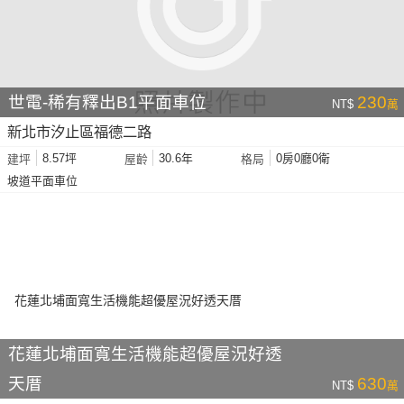
世電-稀有釋出B1平面車位
230
NT$
萬
新北市汐止區福德二路
8.57坪
30.6年
0房0廳0衛
建坪
屋齡
格局
坡道平面車位
花蓮北埔面寬生活機能超優屋況好透
天厝
630
NT$
萬