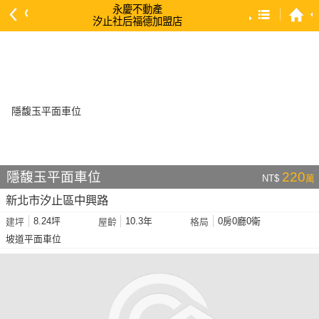
永慶不動產
汐止社后福德加盟店
預設排序
依總價 低 → 高
依總價 高 → 低
依每坪單價 低 → 高
依降幅 高 → 低
依建物坪數 大 → 小
隱馥玉平面車位
220
NT$
萬
依土地坪數 大 → 小
新北市汐止區中興路
依屋齡 小 → 大
8.24坪
10.3年
0房0廳0衛
建坪
屋齡
格局
依屋齡 大 → 小
坡道平面車位