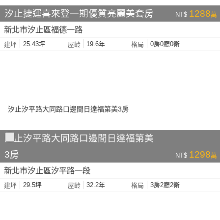
汐止捷運喜來登一期優質亮麗美套房
1288
NT$
萬
新北市汐止區福德一路
25.43坪
19.6年
0房0廳0衛
建坪
屋齡
格局
汐止汐平路大同路口邊間日達福第美
3房
1298
NT$
萬
新北市汐止區汐平路一段
29.5坪
32.2年
3房2廳2衛
建坪
屋齡
格局