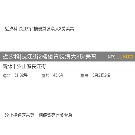
近汐科|長江街2樓優質裝潢大3房美寓
1180
NT$
萬
新北市汐止區長江街
31.32坪
43.6年
3房2廳2衛
建坪
屋齡
格局