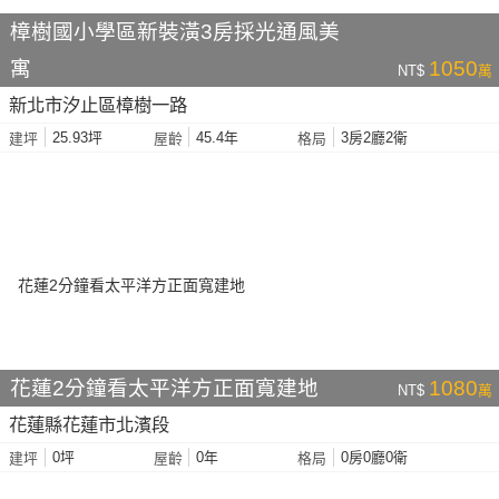
樟樹國小學區新裝潢3房採光通風美
寓
1050
NT$
萬
新北市汐止區樟樹一路
25.93坪
45.4年
3房2廳2衛
建坪
屋齡
格局
花蓮2分鐘看太平洋方正面寬建地
1080
NT$
萬
花蓮縣花蓮市北濱段
0坪
0年
0房0廳0衛
建坪
屋齡
格局