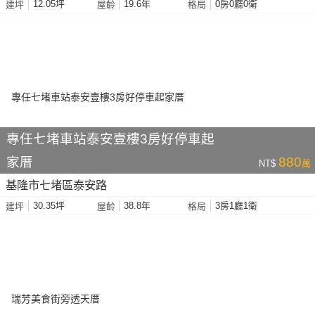
12.05坪
19.6年
0房0廳0衛
建坪
屋齡
格局
專任七堵車站泰安壹樓3房好停車起
家厝
880
NT$
萬
基隆市七堵區泰安路
30.35坪
38.8年
3房1廳1衛
建坪
屋齡
格局