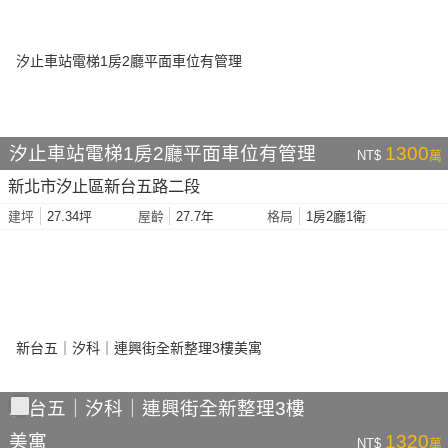
汐止車站電梯1房2廳平面車位有管理
1300
NT$
萬
新北市汐止區新台五路二段
27.34坪
27.7年
1房2廳1衛
建坪
屋齡
格局
新台五｜汐科｜連興街全新整理3樓
美寓
1320
NT$
萬