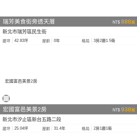
瑞芳美食街旁透天厝
888
NT$
萬
新北市瑞芳區民生街
42.83坪
0年
3房2廳1.5衛
建坪
屋齡
格局
宏國富邑美景2房
938
NT$
萬
新北市汐止區新台五路二段
25.04坪
31.4年
2房1廳1衛
建坪
屋齡
格局