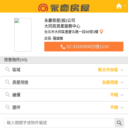
永慶房屋(股)公司
大同高資產服務中心
台北市大同區重慶北路一段98號3樓
店長: 羅國徽
02-33169908分機1134
待售物件(43)
區域
新北市全區
新北市
< 新北市
三重區
蘆洲區
房屋用途
全部用途
全部用途
住宅
店面
辦公
廠房
車位
土地
其他
總價
不限
不限
400萬以下
400萬-800萬
800萬-1200萬
建坪
不限
1200萬-2000萬
2000萬-3000萬
3000萬以上
不限
20坪以下
20坪-30坪
30坪-40坪
40坪-50坪