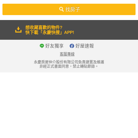
50坪以上
找房子
想收藏喜歡的物件?
快下載「永慶快搜」APP!
好友獨享
好屋速報
客服專線
永慶房屋仲介股份有限公司負責建置及維護
非經正式書面同意，禁止轉貼節錄。