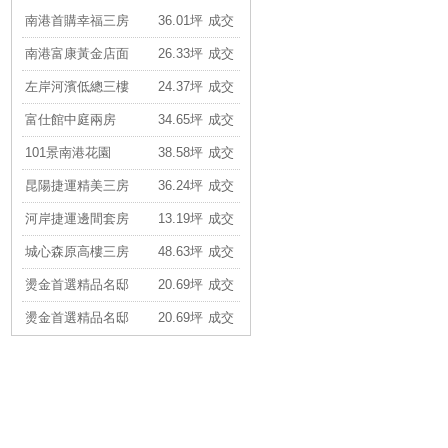
南港富康黃金店面
26.33坪
成交
左岸河濱低總三樓
24.37坪
成交
富仕館中庭兩房
34.65坪
成交
101景南港花園
38.58坪
成交
昆陽捷運精美三房
36.24坪
成交
河岸捷運邊間套房
13.19坪
成交
城心森原高樓三房
48.63坪
成交
燙金首選精品名邸
20.69坪
成交
燙金首選精品名邸
20.69坪
成交
香榭帝寶高樓兩房
24.77坪
成交
燙金車站忠孝東路
26.81坪
成交
未來廣慈低總一樓
21.94坪
成交
廣慈靜巷邊間三樓
14.82坪
成交