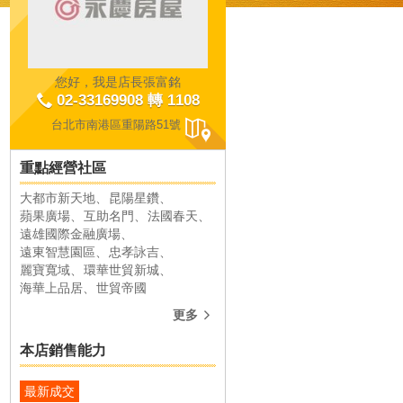
您好，我是店長張富銘
02-33169908 轉 1108
台北市南港區重陽路51號
重點經營社區
大都市新天地
昆陽星鑽
互助名門
法國春天
蘋果廣場
互助名門
法國春天
遠雄國際金融廣場
共成交
12
件
共成交
12
件
遠東智慧園區
忠孝詠吉
麗寶寬域
環華世貿新城
海華上品居
世貿帝國
更多
本店銷售能力
南港區臺北市南港區玉成街
南港區臺北市南港區玉成街
最新成交