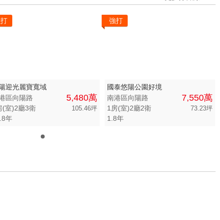
強打
強打
陽迎光麗寶寬域
國泰悠陽公園好境
5,480萬
7,550萬
港區向陽路
南港區向陽路
房(室)2廳3衛
1房(室)2廳2衛
105.46坪
73.23坪
.8年
1.8年
0