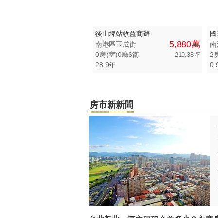
後山埤站收益商辦
國
5,880萬
南港區玉成街
南
0房(室)0廳6衛
2
219.38坪
28.9年
0.
房市新新聞