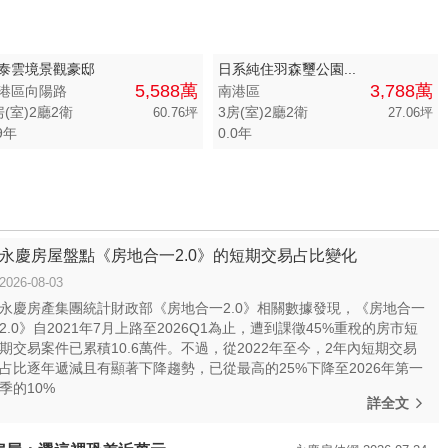
泰雲境景觀豪邸
日系純住羽森璽公園...
5,588萬
3,788萬
港區向陽路
南港區
房(室)2廳2衛
3房(室)2廳2衛
60.76坪
27.06坪
9年
0.0年
永慶房屋盤點《房地合一2.0》的短期交易占比變化
2026-08-03
永慶房產集團統計財政部《房地合一2.0》相關數據發現，《房地合一
2.0》自2021年7月上路至2026Q1為止，遭到課徵45%重稅的房市短
期交易案件已累積10.6萬件。不過，從2022年至今，2年內短期交易
占比逐年遞減且有顯著下降趨勢，已從最高的25%下降至2026年第一
季的10%
詳全文