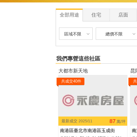
全部用途
住宅
店面
區域不限
總價不限
區域不限
總價不限
我們專營這些社區
台北市-南港區
900 萬以下
大都市新天地
昆
新北市-汐止區
900 萬 - 1200
共成交
40
件
共
1200 萬 - 150
1500 萬 - 250
2500 萬 - 400
87
最新成交
2025/11
萬/坪
4000 萬以上
南港區臺北市南港區玉成街
南