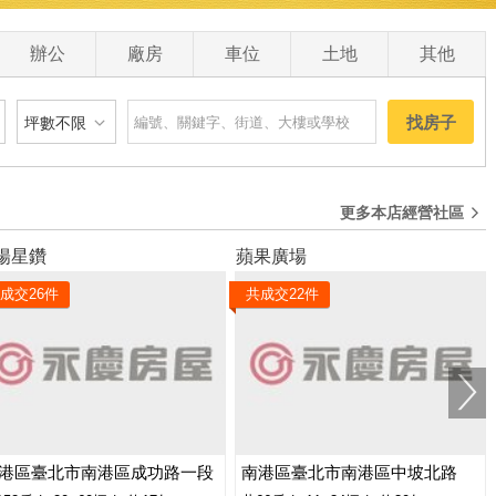
0
辦公
廠房
車位
土地
其他
找房子
坪數不限
建物
土地
主+陽
更多本店經營社區
坪數不限
陽星鑽
蘋果廣場
 萬
20 坪以下
成交
26
件
共成交
22
件
0 萬
20 坪 - 30 坪
0 萬
30 坪 - 40 坪
0 萬
40 坪 - 50 坪
50 坪以上
港區臺北市南港區成功路一段
南港區臺北市南港區中坡北路