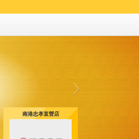
南港忠孝直營店