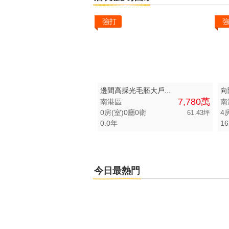
強打
邊間高採光毛胚大戶...
向
7,780萬
南港區
南
0房(室)0廳0衛
4
61.43坪
0.0年
16
今日最熱門