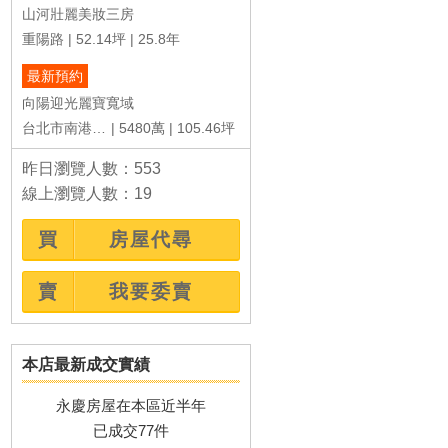
共96戶
12.10~65.30坪
約26年
共81戶
11.31~39.04坪
約29年
山河壯麗美妝三房
重陽路
52.14坪
25.8年
最新預約
向陽迎光麗寶寬域
台北市南港區向陽路
5480萬
105.46坪
昨日瀏覽人數：553
線上瀏覽人數：19
買
房屋代尋
賣
我要委賣
本店最新成交實績
永慶房屋在本區近半年
已成交77件