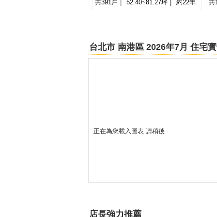
共391戶
52.40~81.27坪
約22年
共
-
台北市 南港區 2026年7月 住
正在為您載入圖表 請稍後...
店長強力推薦