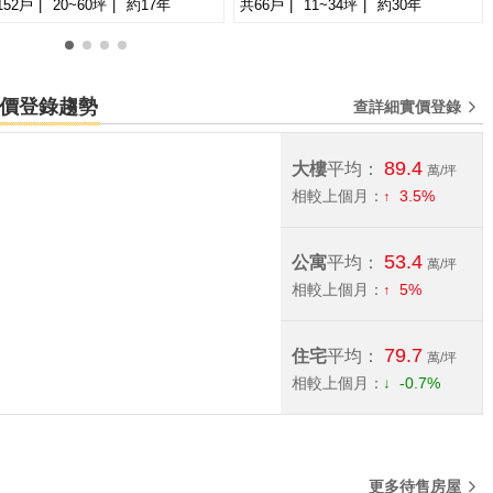
152戶
20~60坪
約17年
共66戶
11~34坪
約30年
萬
-
坪
0
1
2
3
宅實價登錄趨勢
查詳細實價登錄
89.4
大樓
平均：
萬/坪
相較上個月：
3.5%
53.4
公寓
平均：
萬/坪
相較上個月：
5%
79.7
住宅
平均：
萬/坪
相較上個月：
-0.7%
更多待售房屋