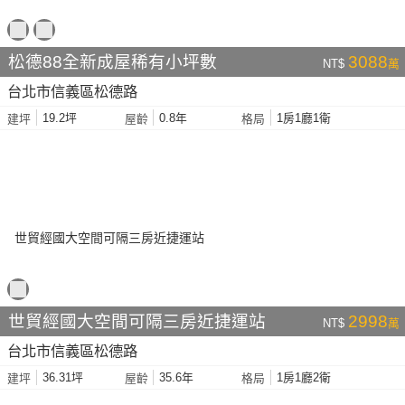
松德88全新成屋稀有小坪數
3088
NT$
萬
台北市信義區松德路
19.2坪
0.8年
1房1廳1衛
建坪
屋齡
格局
世貿經國大空間可隔三房近捷運站
2998
NT$
萬
台北市信義區松德路
36.31坪
35.6年
1房1廳2衛
建坪
屋齡
格局