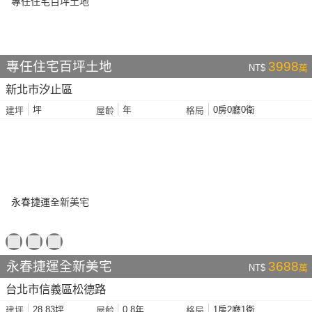
專任住宅百坪土地
3998
NT$
萬
新北市汐止區
坪
年
0房0廳0衛
建坪
屋齡
格局
永春捷運全新美宅
3688
NT$
萬
台北市信義區松德路
28.83坪
0.8年
1房2廳1衛
建坪
屋齡
格局