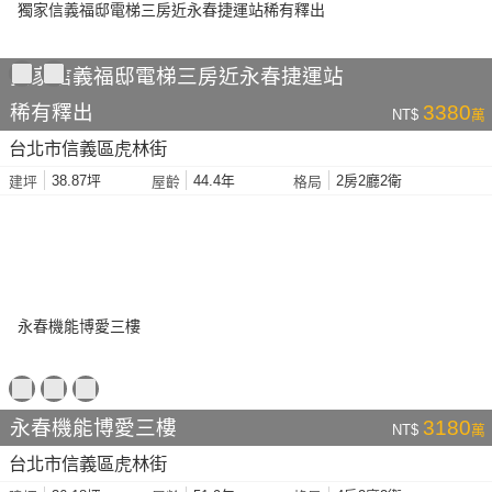
獨家信義福邸電梯三房近永春捷運站
稀有釋出
3380
NT$
萬
台北市信義區虎林街
38.87坪
44.4年
2房2廳2衛
建坪
屋齡
格局
永春機能博愛三樓
3180
NT$
萬
台北市信義區虎林街