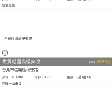
塔式車位
世貿經國高樓美妝
3588
NT$
萬
台北市信義區松德路
40.69坪
35.6年
2房1廳1衛
建坪
屋齡
格局
昇降平面車位