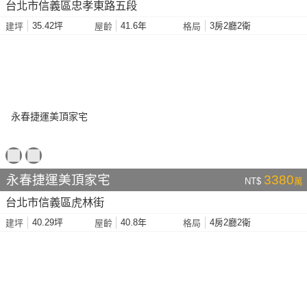
台北市信義區忠孝東路五段
35.42坪
41.6年
3房2廳2衛
建坪
屋齡
格局
永春捷運美頂家宅
3380
NT$
萬
台北市信義區虎林街
40.29坪
40.8年
4房2廳2衛
建坪
屋齡
格局