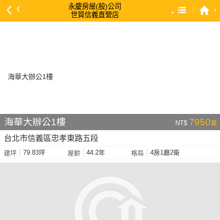
永慶房屋(股)公司
世貿信義直營店
預設排序
依總價 低 → 高
依總價 高 → 低
依每坪單價 低 → 高
依降幅 高 → 低
依建物坪數 大 → 小
海華大辦公1樓
7950
NT$
萬
依土地坪數 大 → 小
台北市信義區忠孝東路五段
依屋齡 小 → 大
79.83坪
44.2年
4房1廳2衛
建坪
屋齡
格局
依屋齡 大 → 小