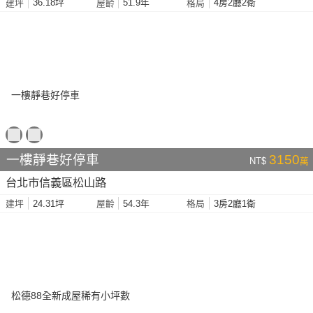
36.18坪
51.9年
4房2廳2衛
建坪
屋齡
格局
一樓靜巷好停車
3150
NT$
萬
台北市信義區松山路
24.31坪
54.3年
3房2廳1衛
建坪
屋齡
格局