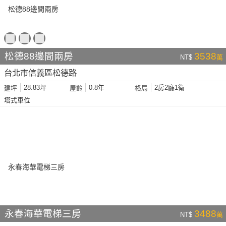
松德88邊間兩房
3538
NT$
萬
台北市信義區松德路
28.83坪
0.8年
2房2廳1衛
建坪
屋齡
格局
塔式車位
永春海華電梯三房
3488
NT$
萬