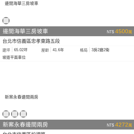
邊間海華三房坡車
4500
NT$
萬
台北市信義區忠孝東路五段
65.02坪
41.6年
3房2廳2衛
建坪
屋齡
格局
坡道平面車位
新案永春邊間兩房
4272
NT$
萬