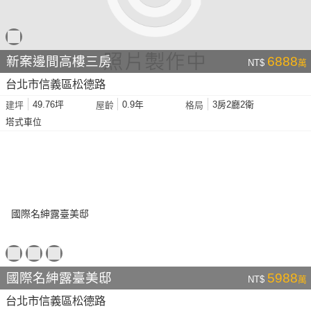
新案邊間高樓三房
6888
NT$
萬
台北市信義區松德路
49.76坪
0.9年
3房2廳2衛
建坪
屋齡
格局
塔式車位
國際名紳露臺美邸
5988
NT$
萬
台北市信義區松德路