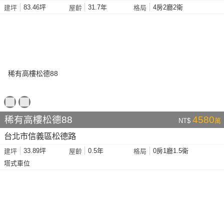
83.46坪
31.7年
4房2廳2衛
建坪
屋齡
格局
稀有高樓松德88
4580
NT$
萬
台北市信義區松德路
33.89坪
0.5年
0房1廳1.5衛
建坪
屋齡
格局
塔式車位