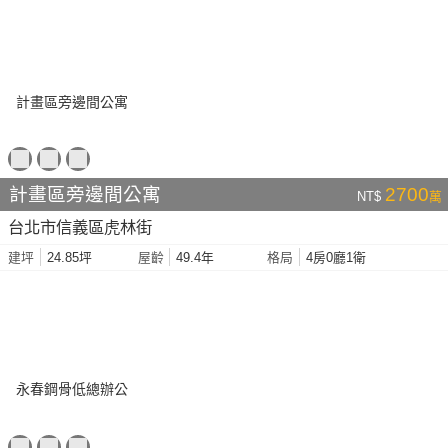
計畫區旁邊間公寓
2700
NT$
萬
台北市信義區虎林街
24.85坪
49.4年
4房0廳1衛
建坪
屋齡
格局