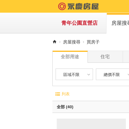
青年公園直營店
房屋搜
買房子
房屋搜尋
買房子
租房子
全部用途
住宅
區域不限
總價不限
區域不限
總價不限
電梯大廈
屋齡
列表
華廈
1 年
台北市-萬華區
900 萬以下
無電梯公寓
1 年 
全部 (40)
透天別墅
5 年 
新北市-板橋區
900 萬 - 1
10 年
1200 萬 - 
有車位
20 年