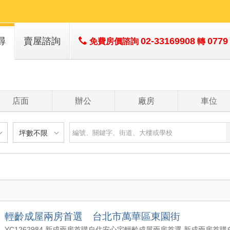
尋
賣屋諮詢
02-33169908
0779
免費房價諮詢
轉
店面
辦公
廠房
車位
坪數不限
建物
土地
主+陽
不限
樓層不限
房數不限
以下
低於 1 樓
1 房
坪數不限
- 5 年
1 樓
2 房
- 10 年
2 - 6 樓
3 房
200 萬
20 坪以下
 - 20 年
7 - 12 樓
4 房
輕齡成屋兩房首選 台北市萬華區東園街
1500 萬
20 坪 - 30 坪
 - 30 年
13 樓以上
5 房以上