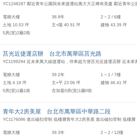
電梯大樓
38.8年
2 ~ 2 / 6樓
土地 10.53 坪
主+陽 40.91 坪
建物 43.39 坪
5房(室)2廳2衛
莒光近捷運店辦 台北市萬華區莒光路
電梯大樓
39.2年
1 ~ 1 / 7樓
土地 4.18 坪
主+平 23.06 坪
建物 46.41 坪
0房(室)1廳1衛
含加蓋0房(室)1廳0衛
青年大2房美屋 台北市萬華區中華路二段
YC1176086 進出磁扣管制 低樓層青年大2房美屋 進出磁扣管制 低樓層
電梯大樓
39.3年
2 ~ 2 / 12樓