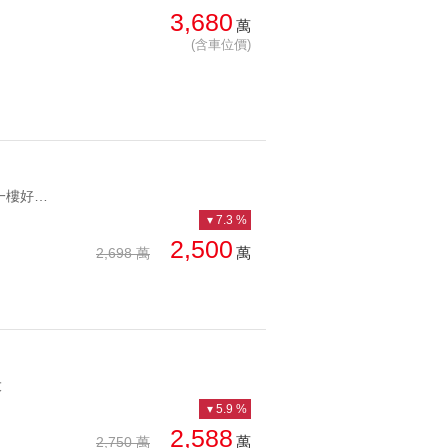
3,680
萬
(含車位價)
YC1238234 帶裝潢 一樓好進出 無障礙進出祥安裝潢青境雅居 帶裝潢 一樓好進出 無障礙進出
7.3 %
2,500
萬
2,698 萬
大
5.9 %
2,588
萬
2,750 萬