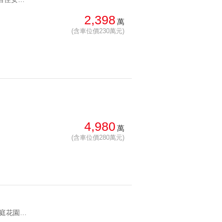
總價: 低 → 高
西北
2,398
西南
萬
每坪單價: 低 → 高
房
(含車位價230萬元)
降幅: 高 → 低
建物坪數: 大 → 小
屋齡: 大 → 小
土地坪數: 大 → 小
4,980
萬
(含車位價280萬元)
YC1283692 千坪中庭花園 一層四戶兩部電梯崇仁坡平中庭邊間 千坪中庭花園 一層四戶兩部電梯