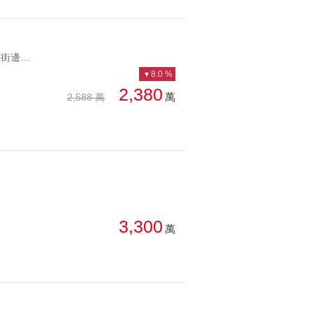
YC1283711 未來捷運商圈 街邊黃金店面捷運篤行金店面 未來捷運商圈 街邊黃金店面
8.0 %
2,380
萬
2,588 萬
3,300
萬