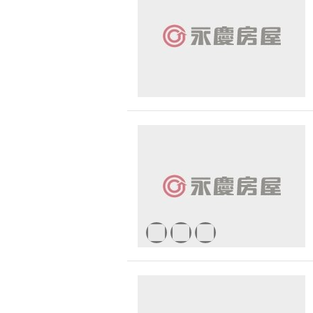
無車位
30 
1500 萬 - 
有無障礙空間
2500 萬 - 
4000 萬以
-