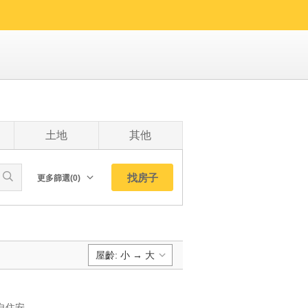
土地
其他
找房子
更多篩選(0)
朝向北
南
西
屋齡: 小 → 大
東
東北
預設排序:
東南
YC1262984 新成兩房首購自住安心宅輕齡成屋兩房首選 新成兩房首購自住安心宅