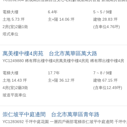
年以上
頂樓
含加蓋
2500 萬
30 坪 - 40 坪
電梯大樓
6.4年
5 ~ 5 / 9樓
-
年
-
樓
-
4000 萬
40 坪 - 50 坪
土地 5.73 坪
主+陽 14.06 坪
建物 28.83 坪
2房(室)2廳1衛
(含車位4.76坪)
上
50 坪以上
塔式車位
萬
-
坪
萬美樓中樓4房苑 台北市萬華區萬大路
YC1249880 稀有釋出樓中樓4房萬美樓中樓4房苑 稀有釋出樓中樓4房
電梯大樓
17.7年
7 ~ 8 / 9樓
土地 14.43 坪
主+陽 36.12 坪
建物 67.15 坪
4房(室)2廳3衛
(含車位12.49坪)
坡道平面車位
崇仁坡平中庭邊間 台北市萬華區青年路