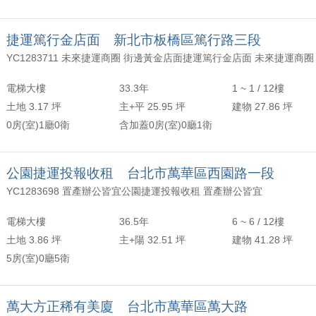
捷運篤行金店面 新北市板橋區篤行路三段
電梯大樓
33.3年
1 ~ 1 / 12樓
土地 3.17 坪
主+平 25.95 坪
建物 27.86 坪
0房(室)1廳0衛
含加蓋0房(室)0廳1衛
公園捷運投報收租 台北市萬華區西園路一段
YC1283698 置產辦公皆宜公園捷運投報收租 置產辦公皆宜
電梯大樓
36.5年
6 ~ 6 / 12樓
土地 3.86 坪
主+陽 32.51 坪
建物 41.28 坪
5房(室)0廳5衛
萬大方正稀有美廈 台北市萬華區萬大路