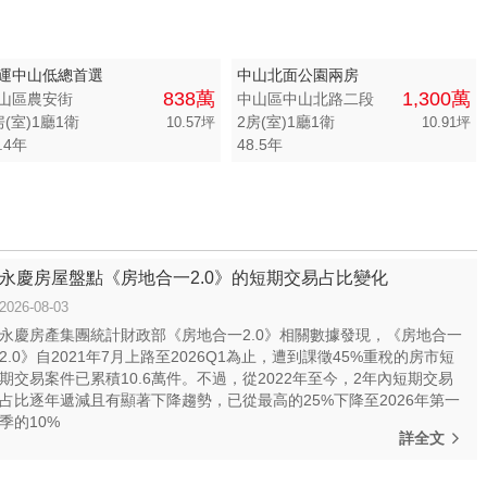
運中山低總首選
中山北面公園兩房
838萬
1,300萬
山區農安街
中山區中山北路二段
房(室)1廳1衛
2房(室)1廳1衛
10.57坪
10.91坪
.4年
48.5年
永慶房屋盤點《房地合一2.0》的短期交易占比變化
2026-08-03
永慶房產集團統計財政部《房地合一2.0》相關數據發現，《房地合一
2.0》自2021年7月上路至2026Q1為止，遭到課徵45%重稅的房市短
期交易案件已累積10.6萬件。不過，從2022年至今，2年內短期交易
占比逐年遞減且有顯著下降趨勢，已從最高的25%下降至2026年第一
季的10%
詳全文