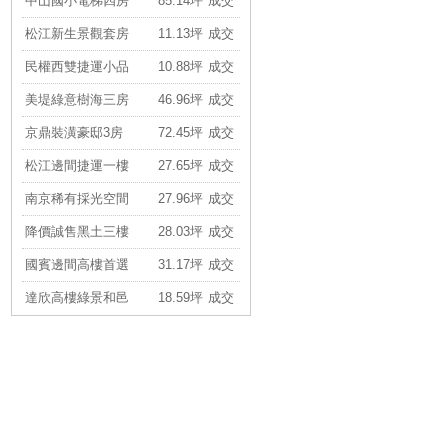
松江新生景觀套房
11.13坪
成交
民權西雙捷運小品
10.88坪
成交
美堤綠意樹海三房
46.96坪
成交
京鼎裝潢豪邸3房
72.45坪
成交
松江邊間捷運一樓
27.65坪
成交
南京稀有採光空間
27.96坪
成交
降價誠售黑土三樓
28.03坪
成交
國賓邊間高樓首選
31.17坪
成交
達欣高樓綠景和邑
18.59坪
成交
近捷運家樂福旁店
86.49坪
成交
華山靜謐精品官邸
19.37坪
成交
忠孝新生電梯二房
20.82坪
成交
金棧低總邊間美套
19.42坪
成交
國泰格局三房美寓
33.18坪
成交