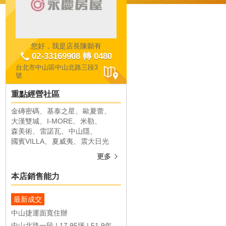
您好，我是店長陳願有
02-33169908 轉 0480
台北市中山區中山北路三段3
號
重點經營社區
金磚密碼
基泰之星
歐夏蕾
大漢雙城
I-MORE
大漢雙城
I-MORE
米勒
森美術
雷諾瓦
中山隱
共成交
55
件
共成交
49
件
國賓VILLA
夏威夷
震大日光
更多
本店銷售能力
最新成交
中山捷運面寬住辦
中山區臺北市中山區農安街
中山區臺北市中山區林森北路
中山北路一段
17.95坪
51.9年