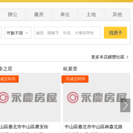
0
辦公
廠房
車位
土地
其他
找房子
坪數不限
建物
土地
主+陽
更多本店經營社區
坪數不限
泰之星
歐夏蕾
 萬
20 坪以下
成交
81
件
共成交
65
件
0 萬
20 坪 - 30 坪
0 萬
30 坪 - 40 坪
0 萬
40 坪 - 50 坪
50 坪以上
山區臺北市中山區農安街
中山區臺北市中山區林森北路