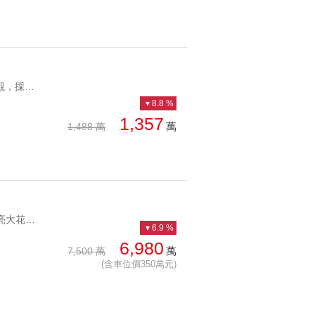
YC1179079 面公園景觀，採光明亮綠意盎然天母面公園兩房 面公園景觀，採光明亮
8.8 %
1,357
萬
1,488 萬
YC1247249 頂樓漂亮大花園天母東路第一排空中花園獨享天母 頂樓漂亮大花園天母東路第一排
6.9 %
6,980
萬
7,500 萬
(含車位價350萬元)