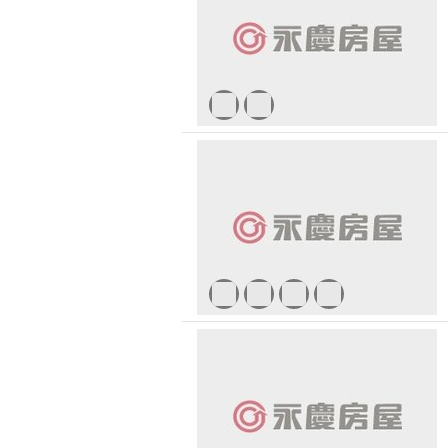
無車位
30 
1500 萬 - 
有無障礙空間
2500 萬 - 
4000 萬以
-