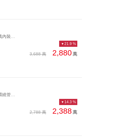
YC1168792 三千萬內裝潢電梯帶社區坡平車位全天管理電梯美宅 三千萬內裝潢電梯帶社區坡平車位
21.9 %
2,880
萬
3,688 萬
YC1199235 雙公園環繞管理社區抽籤制車位北士科降價邊間戶 雙公園環繞管理社區抽籤制車位
14.3 %
2,388
萬
2,788 萬