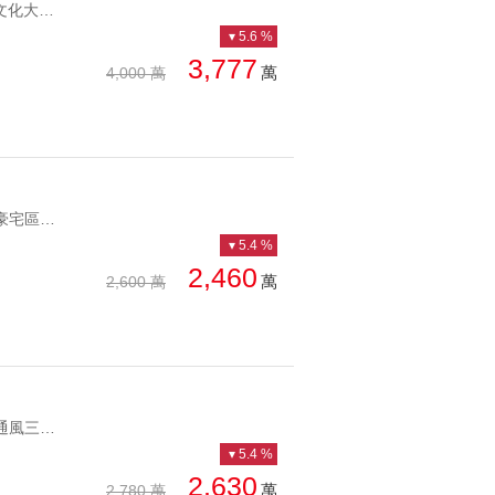
YC1199214 靜巷、近文化大學、生活機能佳大土地文大透天 靜巷、近文化大學、生活機能佳
5.6 %
3,777
萬
4,000 萬
YC1022865 七段豪宅區大馬路店面住宅徒步區士科黃金透天店面 七段豪宅區大馬路店面住宅徒步區
5.4 %
2,460
萬
2,600 萬
YC1247248 邊間通風三面採光好天母燙金門牌忠誠路邊間美三房 邊間通風三面採光好天母燙金門牌
5.4 %
2,630
萬
2,780 萬