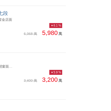
七段
角窗金店面
6.1 %
5,980
萬
6,368 萬
YC1281959 格局方正全室開窗面綠景公園景觀邊間三房 格局方正全室開窗面綠景
5.9 %
3,200
萬
3,400 萬