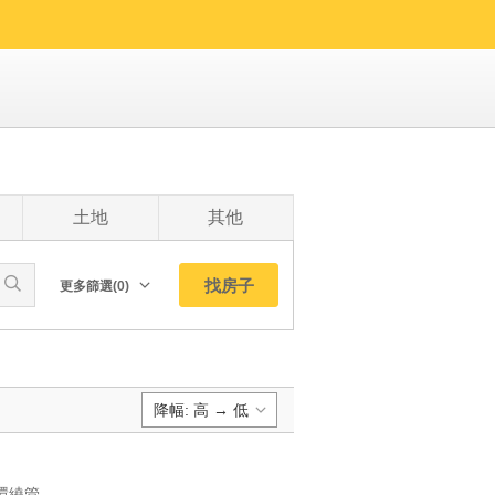
土地
其他
找房子
更多篩選(0)
朝向北
南
西
降幅: 高 → 低
東
東北
預設排序:
東南
YC1246954 雙公園環繞管理社區抽籤制車位降價必看美妝一樓 雙公園環繞管理社區抽籤制車位