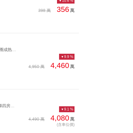
10.6 %
356
萬
398 萬
YC1247243 週邊商圈成熟 天母指標建案為鄰收租金店面寬八米 週邊商圈成熟 天母指標建案為鄰
9.9 %
4,460
萬
4,950 萬
YC1190942 陽明山景電梯四房坡坪車位歐校社區景觀四房 陽明山景電梯四房坡坪車位
9.1 %
4,080
萬
4,490 萬
(含車位價)