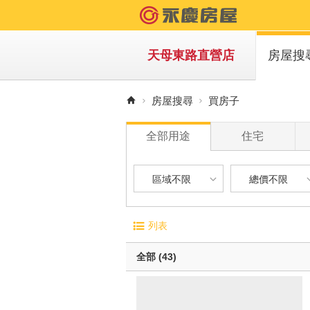
天母東路直營店
房屋搜
買房子
房屋搜尋
買房子
租房子
全部用途
住宅
區域不限
總價不限
區域不限
總價不限
電梯大廈
屋齡
列表
華廈
1 年
台北市-士林區
900 萬以下
無電梯公寓
1 年 
全部 (43)
透天別墅
5 年 
新北市-蘆洲區
900 萬 - 1
10 年
新北市-板橋區
1200 萬 - 
有車位
20 年