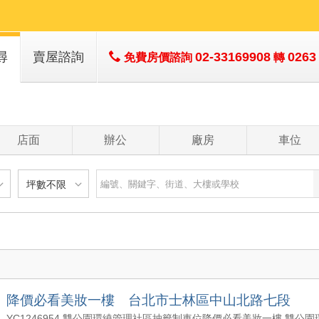
尋
賣屋諮詢
02-33169908
0263
免費房價諮詢
轉
店面
辦公
廠房
車位
坪數不限
建物
土地
主+陽
不限
樓層不限
房數不限
以下
低於 1 樓
1 房
坪數不限
- 5 年
1 樓
2 房
- 10 年
2 - 6 樓
3 房
200 萬
20 坪以下
 - 20 年
7 - 12 樓
4 房
降價必看美妝一樓 台北市士林區中山北路七段
1500 萬
20 坪 - 30 坪
 - 30 年
13 樓以上
5 房以上