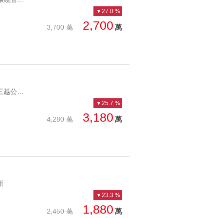
總價: 低 → 高
西北
27.0 %
西南
2,700
萬
3,700 萬
每坪單價: 低 → 高
房
降幅: 低 → 高
建物坪數: 大 → 小
屋齡: 小 → 大
YC1190270 近新光三越公園電梯三房有管理大降百萬漂亮電梯 近新光三越公園電梯三房有管理
25.7 %
土地坪數: 大 → 小
3,180
萬
4,280 萬
新
23.3 %
1,880
萬
2,450 萬