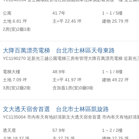
年以上
頂樓
含加蓋
2500 萬
30 坪 - 40 坪
公寓
41.7年
1 ~ 1 / 5樓
-
年
-
樓
-
4000 萬
40 坪 - 50 坪
土地 6.81 坪
主+平 22.45 坪
建物 25.79 坪
2房(室)2廳1衛
上
50 坪以上
萬
-
坪
大降百萬漂亮電梯 台北市士林區天母東路
電梯大樓
48.9年
1 ~ 1 / 8樓
土地 7.09 坪
主+平 41.97 坪
建物 49.22 坪
3房(室)2廳2衛
含加蓋1房(室)0廳0衛
文大透天宿舍首選 台北市士林區凱旋路
YC1135004 市內有天有地好清新文大透天宿舍首選 市內有天有地好清
透天厝
57.9年
1 ~ 2 / 2樓
土地 18.37 坪
主 27.75 坪
建物 27.75 坪