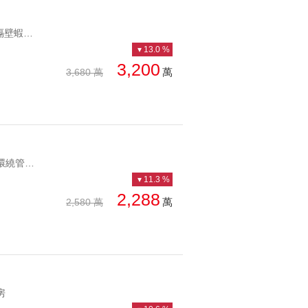
YC1231031 對面全家 隔壁蝦皮 生意興隆置產自用連鎖林立 對面全家 隔壁蝦皮 生意興隆
13.0 %
3,200
萬
3,680 萬
YC1258699 雙公園環繞管理社區抽籤制車位美校降價必看好宅 雙公園環繞管理社區抽籤制車位
11.3 %
2,288
萬
2,580 萬
房