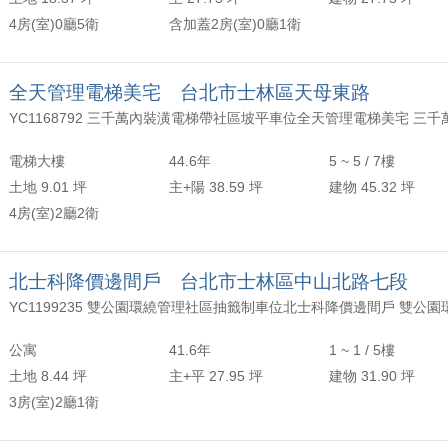
4房(室)0廳5衛
含加蓋2房(室)0廳1衛
全天管理電梯美宅 台北市士林區天母東路
電梯大樓
44.6年
5 ~ 5 / 7樓
土地 9.01 坪
主+陽 38.59 坪
建物 45.32 坪
4房(室)2廳2衛
北士科降價邊間戶 台北市士林區中山北路七段
公寓
41.6年
1 ~ 1 / 5樓
土地 8.44 坪
主+平 27.95 坪
建物 31.90 坪
3房(室)2廳1衛