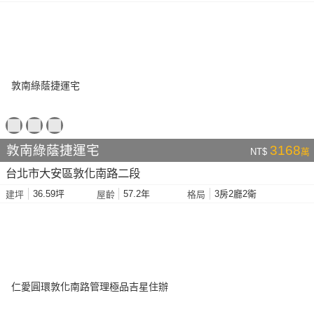
敦南綠蔭捷運宅
3168
NT$
萬
台北市大安區敦化南路二段
36.59坪
57.2年
3房2廳2衛
建坪
屋齡
格局