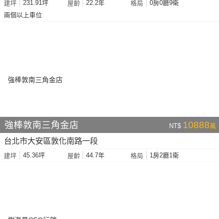
231.91坪
22.2年
0房0廳9衛
建坪
屋齡
格局
兩個以上車位
強棒敦南三角金店
10888
NT$
萬
台北市大安區敦化南路一段
45.36坪
44.7年
1房2廳1衛
建坪
屋齡
格局