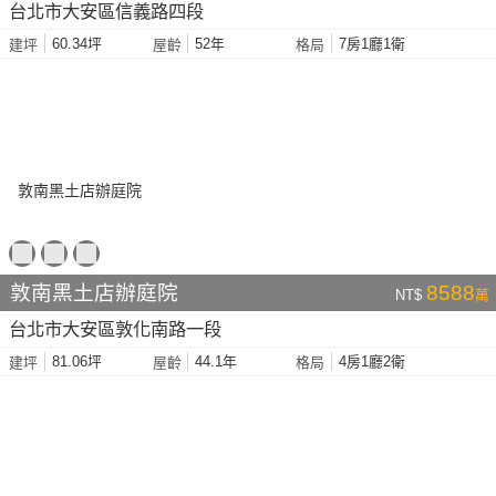
台北市大安區信義路四段
60.34坪
52年
7房1廳1衛
建坪
屋齡
格局
敦南黑土店辦庭院
8588
NT$
萬
台北市大安區敦化南路一段
81.06坪
44.1年
4房1廳2衛
建坪
屋齡
格局