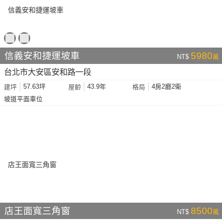
信義安和捷運坡車
5980
NT$
萬
台北市大安區安和路一段
57.63坪
43.9年
4房2廳2衛
建坪
屋齡
格局
坡道平面車位
店王面寬三角窗
8500
NT$
萬