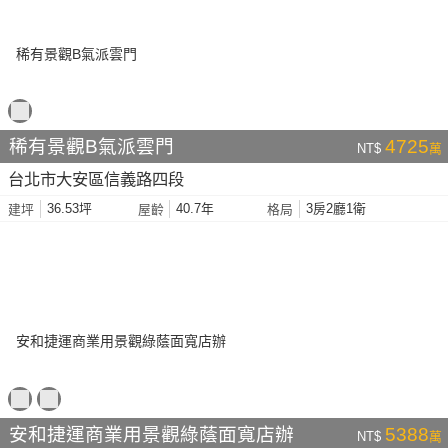
稀有景觀B氣派雲門
4725
NT$
萬
台北市大安區信義路四段
36.53坪
40.7年
3房2廳1衛
建坪
屋齡
格局
安和捷運商業用景觀綠蔭面寬店辦
5388
NT$
萬