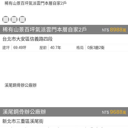
稀有山景百坪氣派雲門本層自家2戶
8988
NT$
萬
台北市大安區信義路四段
69.49坪
40.7年
0房3廳2衛
建坪
屋齡
格局
溪尾鋼骨辦公廠辦
9688
NT$
萬
新北市三重區溪尾街