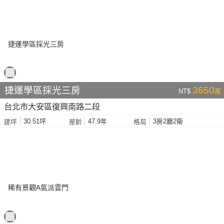
捷運學區採光三房
3650
NT$
萬
台北市大安區復興南路二段
30.51坪
47.9年
3房2廳2衛
建坪
屋齡
格局