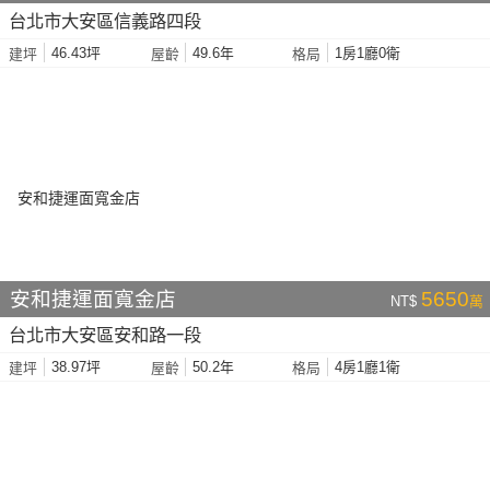
台北市大安區信義路四段
46.43坪
49.6年
1房1廳0衛
建坪
屋齡
格局
安和捷運面寬金店
5650
NT$
萬
台北市大安區安和路一段
38.97坪
50.2年
4房1廳1衛
建坪
屋齡
格局