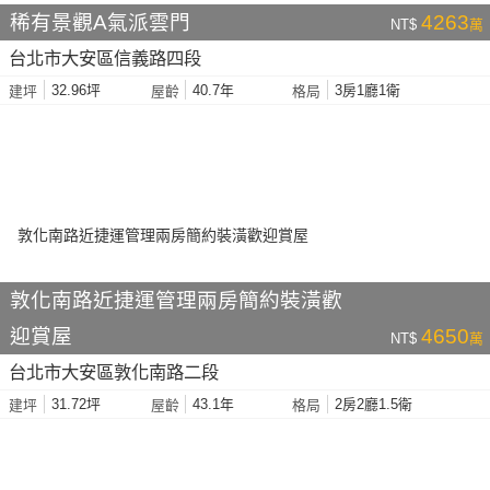
稀有景觀A氣派雲門
4263
NT$
萬
台北市大安區信義路四段
32.96坪
40.7年
3房1廳1衛
建坪
屋齡
格局
敦化南路近捷運管理兩房簡約裝潢歡
迎賞屋
4650
NT$
萬
台北市大安區敦化南路二段
31.72坪
43.1年
2房2廳1.5衛
建坪
屋齡
格局