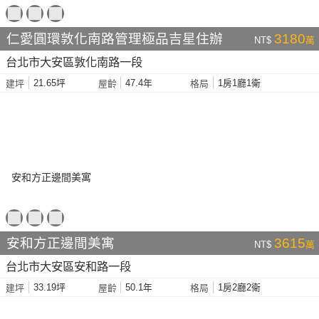
仁愛圓環敦化南路管理極品吉星住辦
3180
NT$
萬
台北市大安區敦化南路一段
21.65坪
47.4年
1房1廳1衛
建坪
屋齡
格局
安和方正邊間美寓
3615
NT$
萬
台北市大安區安和路一段
33.19坪
50.1年
1房2廳2衛
建坪
屋齡
格局