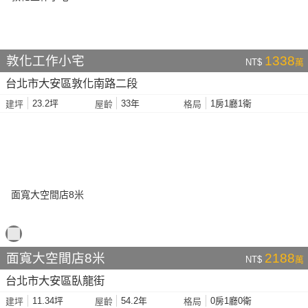
敦化工作小宅
1338
NT$
萬
台北市大安區敦化南路二段
23.2坪
33年
1房1廳1衛
建坪
屋齡
格局
面寬大空間店8米
2188
NT$
萬
台北市大安區臥龍街
11.34坪
54.2年
0房1廳0衛
建坪
屋齡
格局