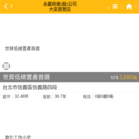
永慶房屋(股)公司
大安直營店
預設排序
依總價 低 → 高
依總價 高 → 低
依每坪單價 低 → 高
依降幅 高 → 低
依建物坪數 大 → 小
世貿低總置產首選
1280
NT$
萬
依土地坪數 大 → 小
台北市信義區信義路四段
依屋齡 小 → 大
32.48坪
38.7年
0房0廳0衛
建坪
屋齡
格局
依屋齡 大 → 小