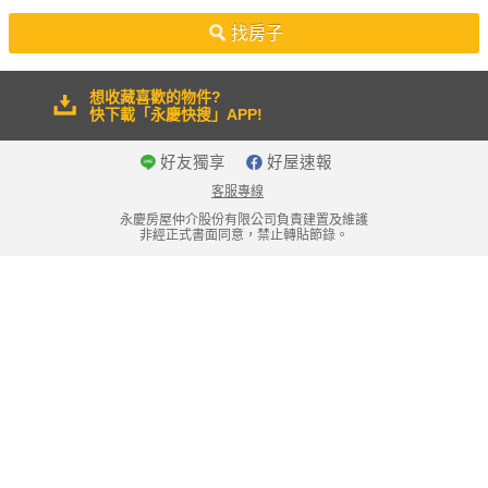
50坪以上
找房子
想收藏喜歡的物件?
快下載「永慶快搜」APP!
好友獨享
好屋速報
客服專線
永慶房屋仲介股份有限公司負責建置及維護
非經正式書面同意，禁止轉貼節錄。