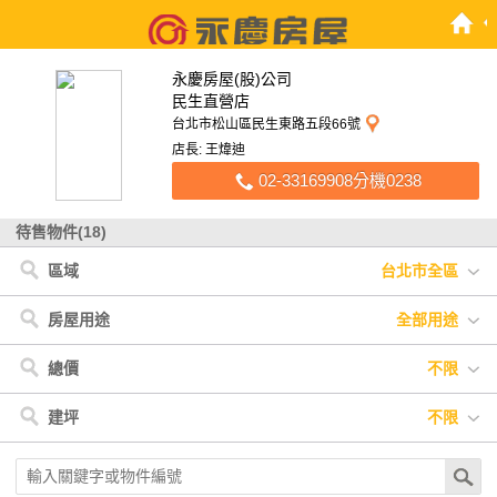
永慶房屋(股)公司
民生直營店
台北市松山區民生東路五段66號
店長: 王煒迪
02-33169908分機0238
待售物件(18)
區域
台北市全區
台北市
< 台北市
松山區
北投區
房屋用途
全部用途
全部用途
住宅
店面
辦公
廠房
車位
土地
其他
總價
不限
不限
900萬以下
900萬-1200萬
1200萬-1500萬
建坪
不限
1500萬-2500萬
2500萬-4000萬
4000萬以上
不限
20坪以下
20坪-30坪
30坪-40坪
40坪-50坪