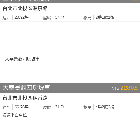
台北市北投區溫泉路
20.92坪
37.4年
2房1廳1衛
建坪
屋齡
格局
大華景觀四房坡車
2280
NT$
萬
台北市北投區稻香路
66.76坪
31.7年
4房2廳2衛
建坪
屋齡
格局
坡道平面車位