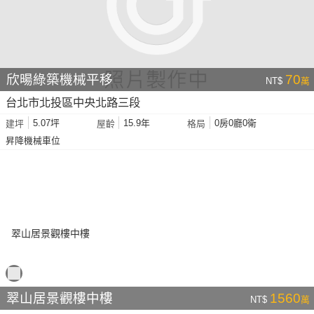
欣暘綠築機械平移
70
NT$
萬
台北市北投區中央北路三段
5.07坪
15.9年
0房0廳0衛
建坪
屋齡
格局
昇降機械車位
翠山居景觀樓中樓
1560
NT$
萬