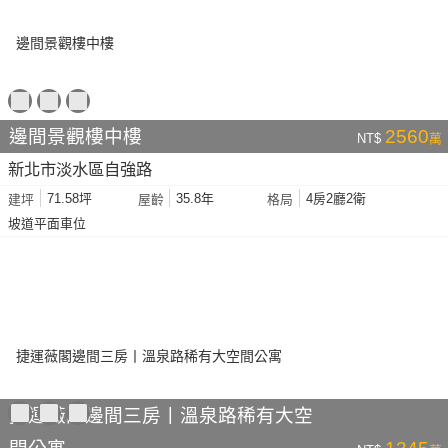
邊間景觀樓中樓
2560
NT$
萬
新北市淡水區自強路
71.58坪
35.8年
4房2廳2衛
建坪
屋齡
格局
坡道平面車位
捷運薇閣邊間三房丨溫泉路稀有大空