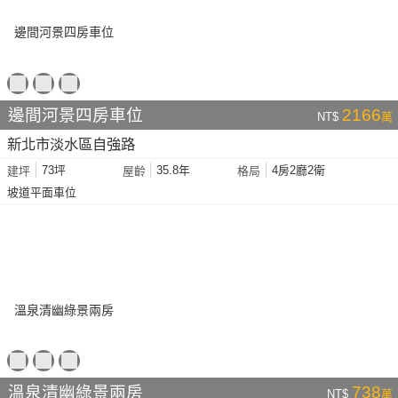
邊間河景四房車位
2166
NT$
萬
新北市淡水區自強路
73坪
35.8年
4房2廳2衛
建坪
屋齡
格局
坡道平面車位
溫泉清幽綠景兩房
738
NT$
萬