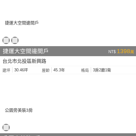
捷運大空間邊間戶
1398
NT$
萬
台北市北投區新興路
30.46坪
45.3年
3房2廳1衛
建坪
屋齡
格局