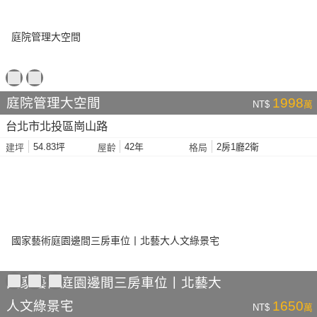
庭院管理大空間
1998
NT$
萬
台北市北投區崗山路
54.83坪
42年
2房1廳2衛
建坪
屋齡
格局
國家藝術庭園邊間三房車位丨北藝大
人文綠景宅
1650
NT$
萬