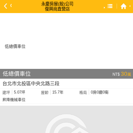
永慶房屋(股)公司
復興崗直營店
預設排序
依總價 低 → 高
依總價 高 → 低
依每坪單價 低 → 高
依降幅 高 → 低
依建物坪數 大 → 小
低總價車位
30
NT$
萬
依土地坪數 大 → 小
台北市北投區中央北路三段
依屋齡 小 → 大
5.07坪
15.7年
0房0廳0衛
建坪
屋齡
格局
依屋齡 大 → 小
昇降機械車位