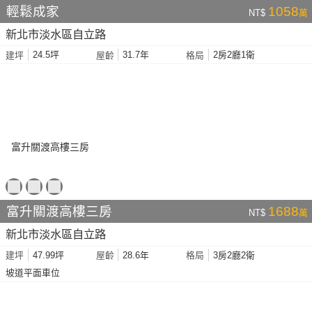
輕鬆成家
1058
NT$
萬
新北市淡水區自立路
24.5坪
31.7年
2房2廳1衛
建坪
屋齡
格局
富升關渡高樓三房
1688
NT$
萬
新北市淡水區自立路
47.99坪
28.6年
3房2廳2衛
建坪
屋齡
格局
坡道平面車位