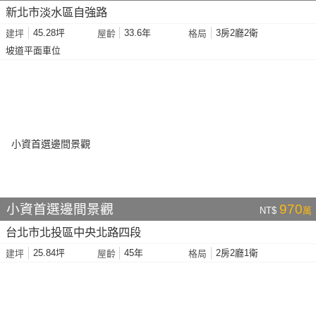
新北市淡水區自強路
45.28坪
33.6年
3房2廳2衛
建坪
屋齡
格局
坡道平面車位
小資首選邊間景觀
970
NT$
萬
台北市北投區中央北路四段
25.84坪
45年
2房2廳1衛
建坪
屋齡
格局