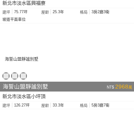
新北市淡水區興福寮
75.77坪
25.3年
3房2廳3衛
建坪
屋齡
格局
坡道平面車位
海誓山盟靜謐別墅
2968
NT$
萬
新北市淡水區小坪頂
126.27坪
33.3年
5房3廳7衛
建坪
屋齡
格局