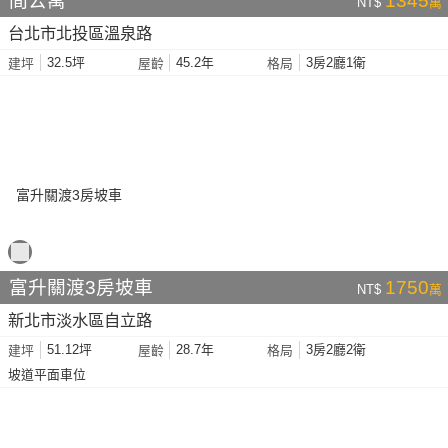
間公寓
1345
NT$
萬
台北市北投區溫泉路
32.5坪
45.2年
3房2廳1衛
建坪
屋齡
格局
富升關渡3房坡車
1750
NT$
萬
新北市淡水區自立路
51.12坪
28.7年
3房2廳2衛
建坪
屋齡
格局
坡道平面車位