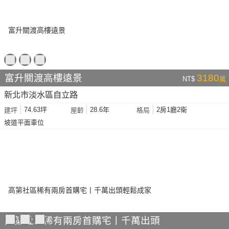
富升關渡高樓遠景
3180
NT$
萬
新北市淡水區自立路
74.63坪
28.6年
2房1廳2衛
建坪
屋齡
格局
坡道平面車位
高第社區稀有兩房首購宅丨千萬出頭