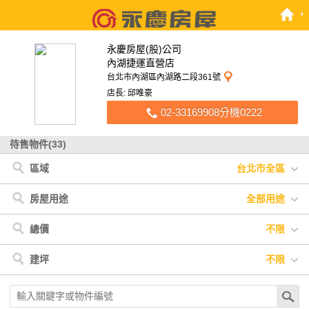
永慶房屋(股)公司
內湖捷運直營店
台北市內湖區內湖路二段361號
店長: 邱唯豪
02-33169908分機0222
待售物件(33)
區域
台北市全區
台北市
< 台北市
內湖區
房屋用途
全部用途
全部用途
住宅
店面
辦公
廠房
車位
土地
其他
總價
不限
不限
900萬以下
900萬-1200萬
1200萬-1500萬
建坪
不限
1500萬-2500萬
2500萬-4000萬
4000萬以上
不限
20坪以下
20坪-30坪
30坪-40坪
40坪-50坪