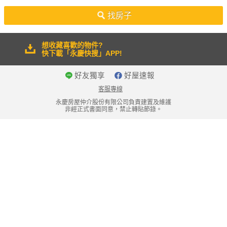
50坪以上
找房子
想收藏喜歡的物件?
快下載「永慶快搜」APP!
好友獨享
好屋速報
客服專線
永慶房屋仲介股份有限公司負責建置及維護
非經正式書面同意，禁止轉貼節錄。