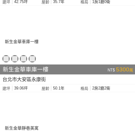
42.75坪
35.7年
1房1廳0衛
建坪
屋齡
格局
新生金華車庫一樓
5300
NT$
萬
台北市大安區永康街
39.06坪
50.1年
2房2廳2衛
建坪
屋齡
格局