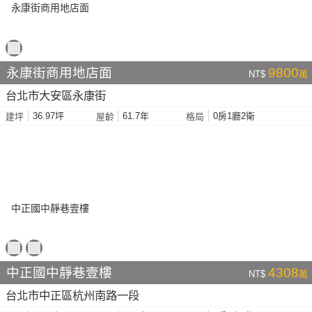
永康街商用地店面
9800
NT$
萬
台北市大安區永康街
36.97坪
61.7年
0房1廳2衛
建坪
屋齡
格局
中正國中靜巷壹樓
4308
NT$
萬
台北市中正區杭州南路一段