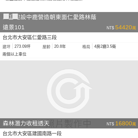
宏盛建設中鹿營造朝東面仁愛路林蔭
遠景101
54420
NT$
萬
台北市大安區仁愛路三段
273.09坪
20.8年
4房2廳3.5衛
建坪
屋齡
格局
兩個以上車位
森林潛力收租透天
16800
NT$
萬
台北市大安區建國南路一段