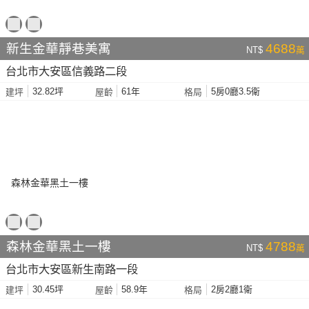
新生金華靜巷美寓
4688
NT$
萬
台北市大安區信義路二段
32.82坪
61年
5房0廳3.5衛
建坪
屋齡
格局
森林金華黑土一樓
4788
NT$
萬
台北市大安區新生南路一段
30.45坪
58.9年
2房2廳1衛
建坪
屋齡
格局