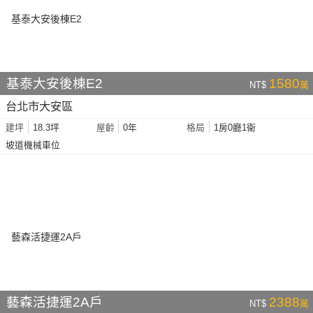
基泰大安後棟E2
1580
NT$
萬
台北市大安區
18.3坪
0年
1房0廳1衛
建坪
屋齡
格局
坡道機械車位
藝森活捷運2A戶
2388
NT$
萬