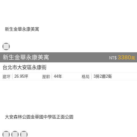
新生金華永康美寓
3380
NT$
萬
台北市大安區永康街
26.95坪
44年
3房2廳2衛
建坪
屋齡
格局