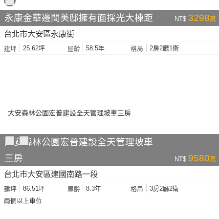
永康金華邊間美邸擁有面採光大棟距
3298
NT$
萬
台北市大安區永康街
25.62坪
58.5年
2房2廳1衛
建坪
屋齡
格局
大安森林公園宏普建設全天管理坡車
三房
9580
NT$
萬
台北市大安區建國南路一段
86.51坪
8.3年
3房2廳2衛
建坪
屋齡
格局
兩個以上車位