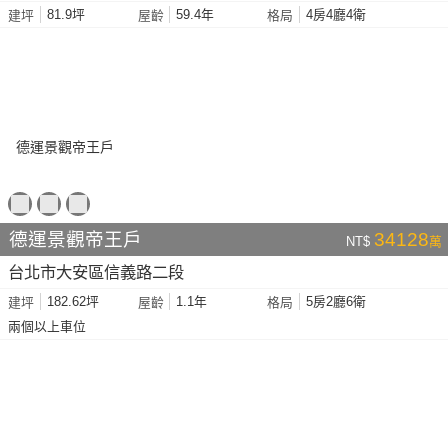
81.9坪
59.4年
4房4廳4衛
建坪
屋齡
格局
德運景觀帝王戶
34128
NT$
萬
台北市大安區信義路二段
182.62坪
1.1年
5房2廳6衛
建坪
屋齡
格局
兩個以上車位