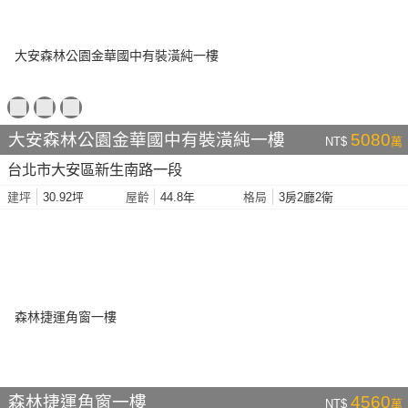
大安森林公園金華國中有裝潢純一樓
5080
NT$
萬
台北市大安區新生南路一段
30.92坪
44.8年
3房2廳2衛
建坪
屋齡
格局
森林捷運角窗一樓
4560
NT$
萬