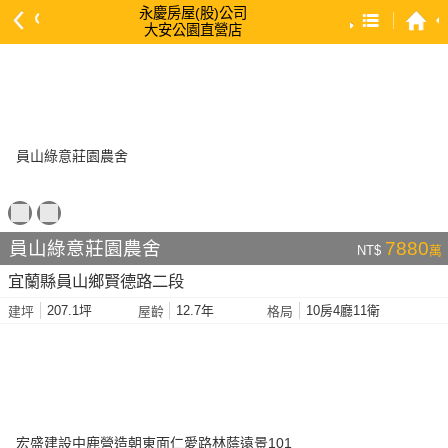
永慶房屋(股)公司
大安公園直營店
預設排序
依總價 低 → 高
依總價 高 → 低
依每坪單價 低 → 高
依降幅 高 → 低
依建物坪數 大 → 小
員山綠意莊園農舍
7880
NT$
萬
依土地坪數 大 → 小
宜蘭縣員山鄉賢德路二段
依屋齡 小 → 大
207.1坪
12.7年
10房4廳11衛
建坪
屋齡
格局
依屋齡 大 → 小