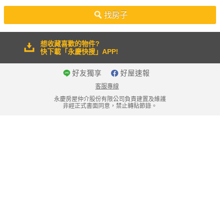
50坪以上
找房子
想收藏喜歡的物件?
快下載「永慶快搜」APP!
好友獨享
好屋速報
客服專線
永慶房屋仲介股份有限公司負責建置及維護
非經正式書面同意，禁止轉貼節錄。