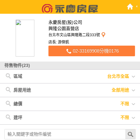
永慶房屋(股)公司
興隆公園直營店
台北市文山區興隆路二段333號
店長: 游傑凱
02-33169908分機0176
待售物件(23)
區域
台北市全區
台北市
< 台北市
文山區
房屋用途
全部用途
全部用途
住宅
店面
辦公
廠房
車位
土地
其他
總價
不限
不限
900萬以下
900萬-1200萬
1200萬-1500萬
建坪
不限
1500萬-2500萬
2500萬-4000萬
4000萬以上
不限
20坪以下
20坪-30坪
30坪-40坪
40坪-50坪