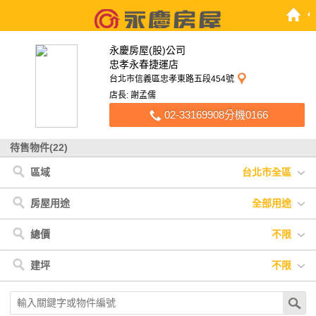
永慶房屋(股)公司
忠孝永春捷運店
台北市信義區忠孝東路五段454號
店長: 謝孟儒
02-33169908分機0166
待售物件(22)
區域
台北市全區
台北市
< 台北市
信義區
房屋用途
全部用途
全部用途
住宅
店面
辦公
廠房
車位
土地
其他
總價
不限
不限
900萬以下
900萬-1200萬
1200萬-1500萬
建坪
不限
1500萬-2500萬
2500萬-4000萬
4000萬以上
不限
20坪以下
20坪-30坪
30坪-40坪
40坪-50坪