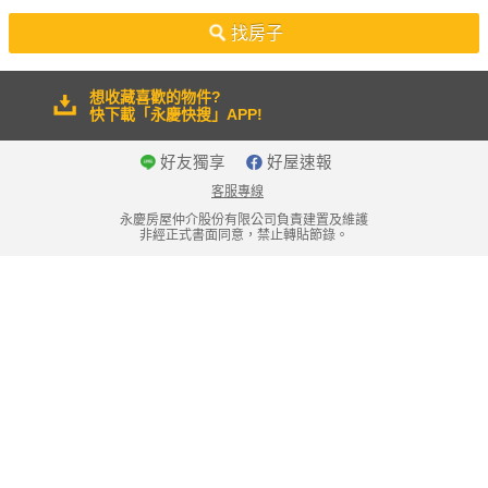
50坪以上
找房子
想收藏喜歡的物件?
快下載「永慶快搜」APP!
好友獨享
好屋速報
客服專線
永慶房屋仲介股份有限公司負責建置及維護
非經正式書面同意，禁止轉貼節錄。