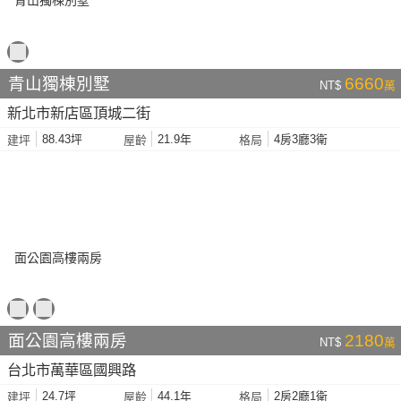
青山獨棟別墅
6660
NT$
萬
新北市新店區頂城二街
88.43坪
21.9年
4房3廳3衛
建坪
屋齡
格局
面公園高樓兩房
2180
NT$
萬
台北市萬華區國興路
24.7坪
44.1年
2房2廳1衛
建坪
屋齡
格局