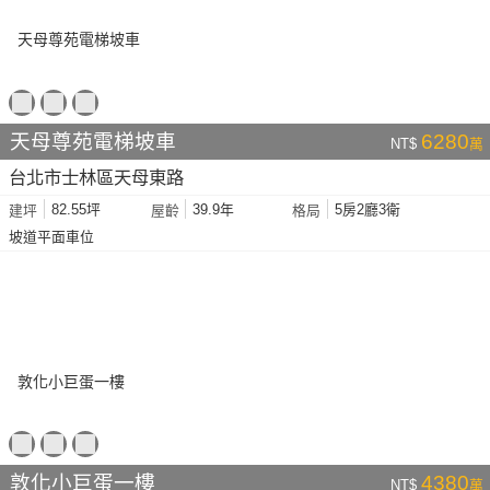
天母尊苑電梯坡車
6280
NT$
萬
台北市士林區天母東路
82.55坪
39.9年
5房2廳3衛
建坪
屋齡
格局
坡道平面車位
敦化小巨蛋一樓
4380
NT$
萬