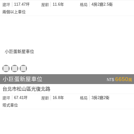
117.47坪
11.6年
4房2廳2.5衛
建坪
屋齡
格局
兩個以上車位
小巨蛋新屋車位
6650
NT$
萬
台北市松山區光復北路
67.41坪
16.8年
3房2廳2衛
建坪
屋齡
格局
塔式車位