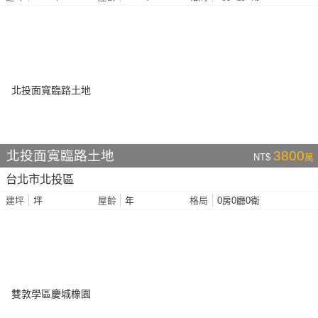
北投面寬臨路土地
3800
NT$
萬
台北市北投區
坪
年
0房0廳0衛
建坪
屋齡
格局