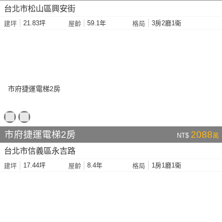
台北市松山區興安街
21.83坪
59.1年
3房2廳1衛
建坪
屋齡
格局
市府捷運電梯2房
2088
NT$
萬
台北市信義區永吉路
17.44坪
8.4年
1房1廳1衛
建坪
屋齡
格局