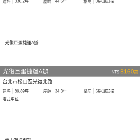
330.2坪
44.6年
0房1廳1衛
建坪
屋齡
格局
光復巨蛋捷運A辦
8160
NT$
萬
台北市松山區光復北路
89.89坪
34.3年
6房1廳2衛
建坪
屋齡
格局
塔式車位