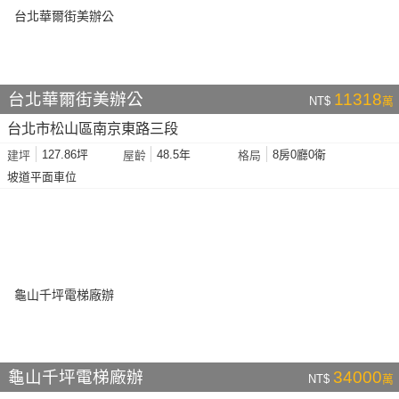
台北華爾街美辦公
11318
NT$
萬
台北市松山區南京東路三段
127.86坪
48.5年
8房0廳0衛
建坪
屋齡
格局
坡道平面車位
龜山千坪電梯廠辦
34000
NT$
萬