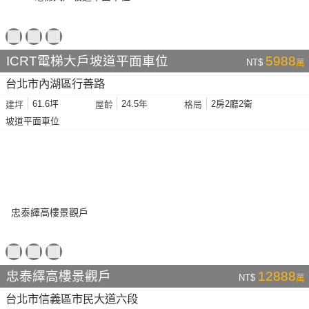
ICRT電梯大戶坡道平面車位
5988
NT$
萬
台北市內湖區行善路
61.6坪
24.5年
2房2廳2衛
建坪
屋齡
格局
坡道平面車位
忠泰繹高樓景觀戶
12888
NT$
萬
台北市信義區市民大道六段