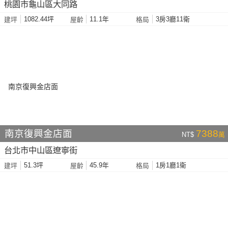
桃園市龜山區大同路
1082.44坪
11.1年
3房3廳11衛
建坪
屋齡
格局
南京復興金店面
7388
NT$
萬
台北市中山區遼寧街
51.3坪
45.9年
1房1廳1衛
建坪
屋齡
格局