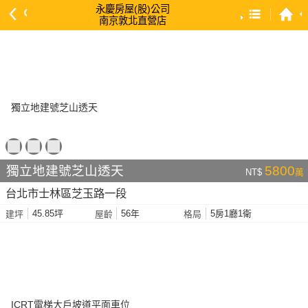
永慶房屋(股)公司
南京敦北直營店
預設排序
依總價 低 → 高
依總價 高 → 低
依每坪單價 低 → 高
依降幅 高 → 低
依建物坪數 大 → 小
獨立地建號芝山透天
5800
NT$
萬
依土地坪數 大 → 小
台北市士林區芝玉路一段
依屋齡 小 → 大
45.85坪
56年
5房1廳1衛
建坪
屋齡
格局
依屋齡 大 → 小