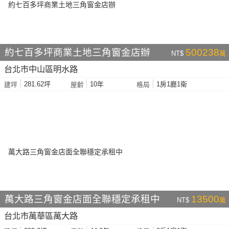
約七百多坪商業土地三角窗金店辦
500238
NT$
萬
台北市中山區明水路
281.62坪
10年
1房1廳1衛
建坪
屋齡
格局
萬大路三角窗金店面全聯穩定承租中
13500
NT$
萬
台北市萬華區萬大路