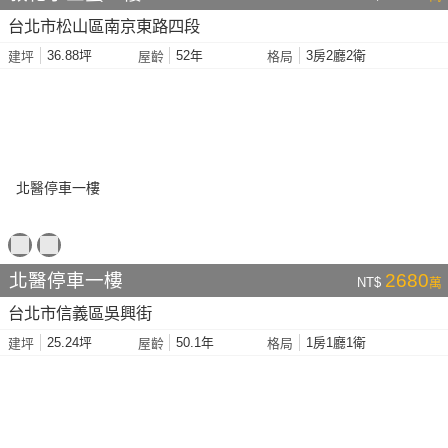
台北市松山區南京東路四段
36.88坪
52年
3房2廳2衛
建坪
屋齡
格局
北醫停車一樓
2680
NT$
萬
台北市信義區吳興街
25.24坪
50.1年
1房1廳1衛
建坪
屋齡
格局