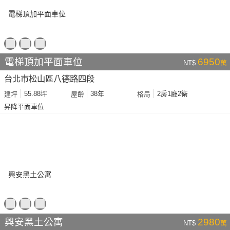
電梯頂加平面車位
6950
NT$
萬
台北市松山區八德路四段
55.88坪
38年
2房1廳2衛
建坪
屋齡
格局
昇降平面車位
興安黑土公寓
2980
NT$
萬