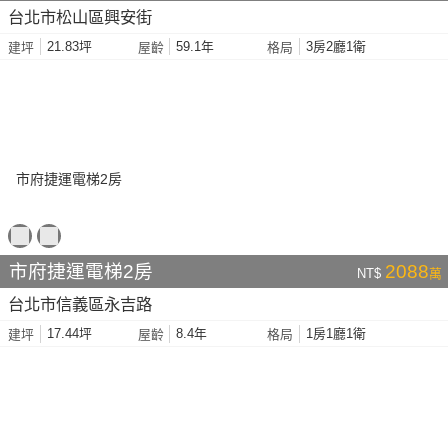
台北市松山區興安街
21.83坪
59.1年
3房2廳1衛
建坪
屋齡
格局
市府捷運電梯2房
2088
NT$
萬
台北市信義區永吉路
17.44坪
8.4年
1房1廳1衛
建坪
屋齡
格局