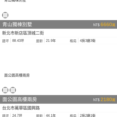
青山獨棟別墅
6660
NT$
萬
新北市新店區頂城二街
88.43坪
21.9年
4房3廳3衛
建坪
屋齡
格局
面公園高樓兩房
2180
NT$
萬
台北市萬華區國興路
24.7坪
44.1年
2房2廳1衛
建坪
屋齡
格局