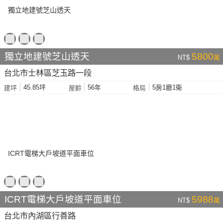
獨立地建號芝山透天
5800
NT$
萬
台北市士林區芝玉路一段
45.85坪
56年
5房1廳1衛
建坪
屋齡
格局
ICRT電梯大戶坡道平面車位
5988
NT$
萬
台北市內湖區行善路