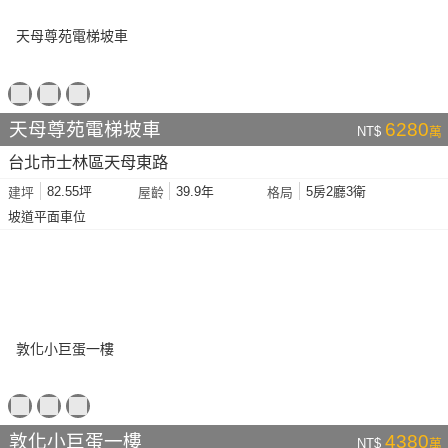
天母尊苑電梯坡車
6280
NT$
萬
台北市士林區天母東路
82.55坪
39.9年
5房2廳3衛
建坪
屋齡
格局
坡道平面車位
敦化小巨蛋一樓
4380
NT$
萬