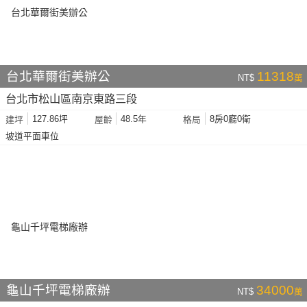
台北華爾街美辦公
11318
NT$
萬
台北市松山區南京東路三段
127.86坪
48.5年
8房0廳0衛
建坪
屋齡
格局
坡道平面車位
龜山千坪電梯廠辦
34000
NT$
萬