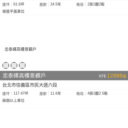
61.6坪
24.5年
2房2廳2衛
建坪
屋齡
格局
坡道平面車位
忠泰繹高樓景觀戶
12888
NT$
萬
台北市信義區市民大道六段
117.47坪
11.6年
4房2廳2.5衛
建坪
屋齡
格局
兩個以上車位