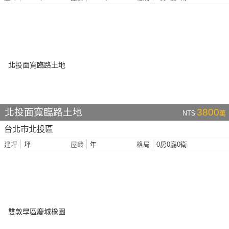
北投面寬臨路土地
3800
NT$
萬
台北市北投區
坪
年
0房0廳0衛
建坪
屋齡
格局