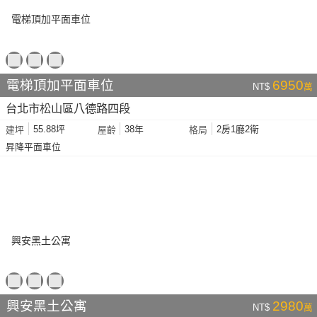
電梯頂加平面車位
6950
NT$
萬
台北市松山區八德路四段
55.88坪
38年
2房1廳2衛
建坪
屋齡
格局
昇降平面車位
興安黑土公寓
2980
NT$
萬