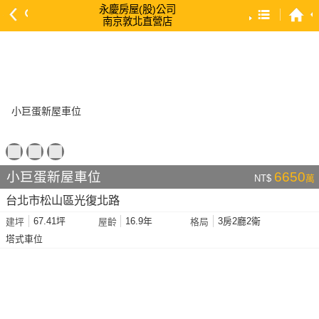
永慶房屋(股)公司
南京敦北直營店
預設排序
依總價 低 → 高
依總價 高 → 低
依每坪單價 低 → 高
依降幅 高 → 低
依建物坪數 大 → 小
小巨蛋新屋車位
6650
NT$
萬
依土地坪數 大 → 小
台北市松山區光復北路
依屋齡 小 → 大
67.41坪
16.9年
3房2廳2衛
建坪
屋齡
格局
依屋齡 大 → 小
塔式車位