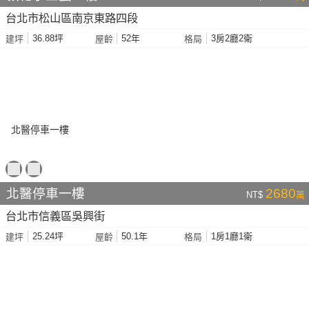
台北市松山區南京東路四段
36.88坪
52年
3房2廳2衛
建坪
屋齡
格局
北醫停車一樓
2680
NT$
萬
台北市信義區吳興街
25.24坪
50.1年
1房1廳1衛
建坪
屋齡
格局