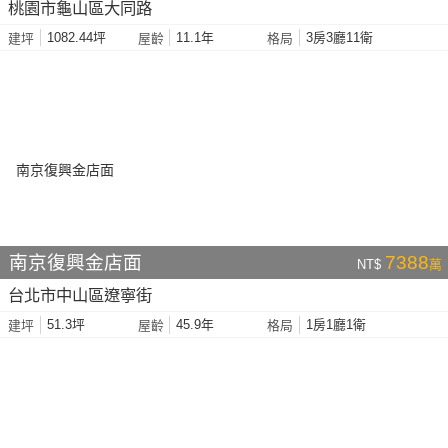
桃園市龜山區大同路
1082.44坪
11.1年
3房3廳11衛
建坪
屋齡
格局
南京復興金店面
7388
NT$
萬
台北市中山區遼寧街
51.3坪
45.9年
1房1廳1衛
建坪
屋齡
格局