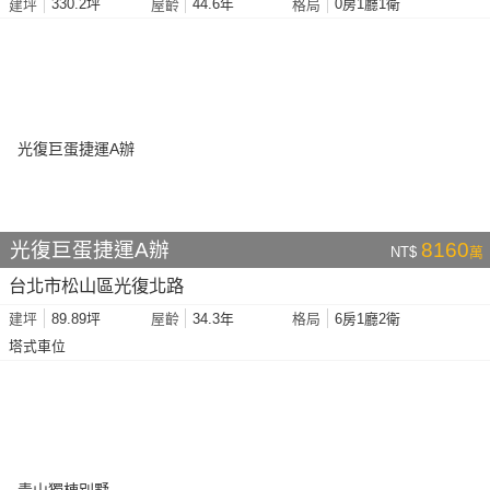
330.2坪
44.6年
0房1廳1衛
建坪
屋齡
格局
光復巨蛋捷運A辦
8160
NT$
萬
台北市松山區光復北路
89.89坪
34.3年
6房1廳2衛
建坪
屋齡
格局
塔式車位