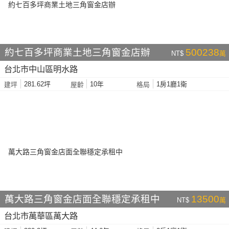
約七百多坪商業土地三角窗金店辦
500238
NT$
萬
台北市中山區明水路
281.62坪
10年
1房1廳1衛
建坪
屋齡
格局
萬大路三角窗金店面全聯穩定承租中
13500
NT$
萬
台北市萬華區萬大路