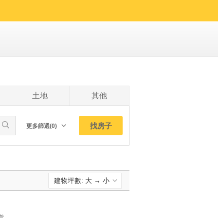
土地
其他
找房子
更多篩選(0)
朝向北
南
西
建物坪數: 大 → 小
東
東北
預設排序:
東南
貨