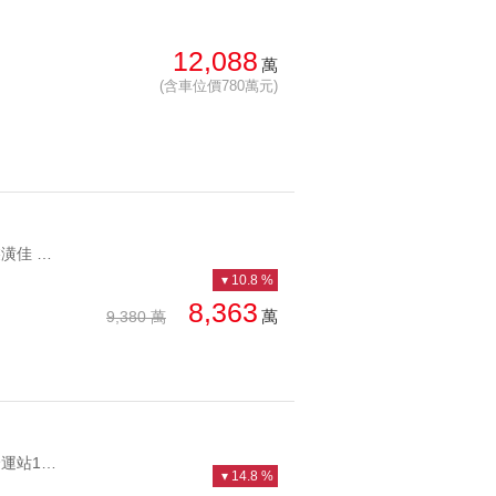
12,088
萬
(含車位價780萬元)
YC1124267 近捷運裝潢佳 收租方便 使用大南京巨蛋百坪辦公 近捷運裝潢佳 收租方便 使用大
10.8 %
8,363
萬
9,380 萬
YC1172203 近南京復興捷運站1號出口俠隱新屋四房車位 近南京復興捷運站1號出口
14.8 %