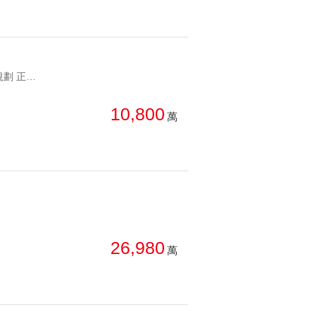
YC1166615 空間方正 好規劃 正忠孝東路忠孝玫瑰大店辦 空間方正 好規劃 正忠孝東路
10,800
萬
26,980
萬