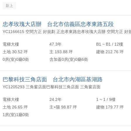
新上
忠孝玫瑰大店辦 台北市信義區忠孝東路五段
電梯大樓
47.3年
B1 ~ B1 / 12樓
土地 30.52 坪
主 193.88 坪
建物 212.76 坪
0房(室)0廳0衛
含加蓋0房(室)0廳6衛
巴黎科技三角店面 台北市內湖區基湖路
YC1205293 三角窗店面巴黎科技三角店面 三角窗店面
電梯大樓
24.2年
1 ~ 1 / 9樓
土地 26.65 坪
主+陽 98.87 坪
建物 179.77 坪
1房(室)1廳0衛