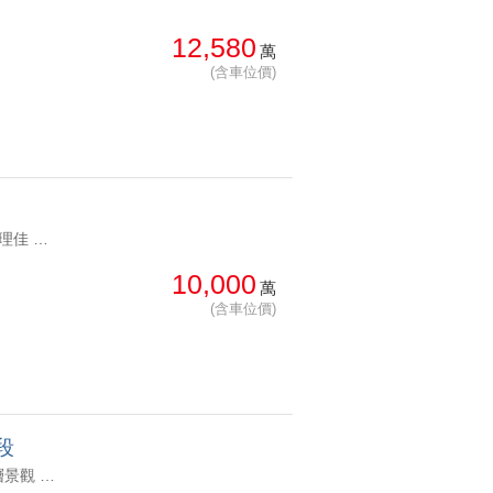
12,580
萬
(含車位價)
YC1263902 社區管理佳 四面開窗使用空間大一層一戶百坪辦公 社區管理佳 四面開窗使用空間大
10,000
萬
(含車位價)
段
YC1290485 華威八方坡道平面雙車位忠孝新生雙捷運鋼骨制震次高樓層景觀 華威八方坡道平面雙車位