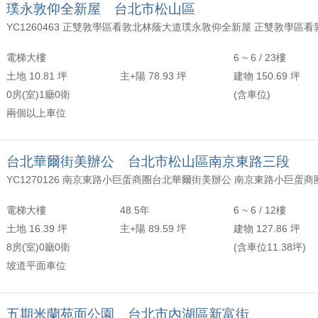
璞永敦仰全新屋 台北市松山區
電梯大樓
6 ~ 6 / 23樓
土地 10.81 坪
主+陽 78.93 坪
建物 150.69 坪
0房(室)1廳0衛
(含車位)
兩個以上車位
台北華爾街美辦公 台北市松山區南京東路三段
YC1270126 南京東路小巨蛋商圈台北華爾街美辦公 南京東路小巨蛋商
電梯大樓
48.5年
6 ~ 6 / 12樓
土地 16.39 坪
主+陽 89.59 坪
建物 127.86 坪
8房(室)0廳0衛
(含車位11.38坪)
坡道平面車位
五期米蘭苑面公園 台北市內湖區新富街