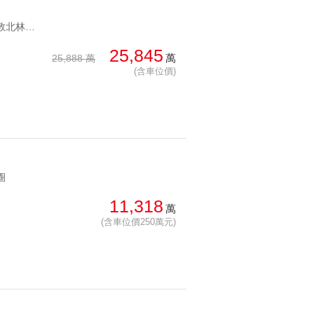
YC1260463 正雙敦學區看敦北林蔭大道璞永敦仰全新屋 正雙敦學區看敦北林蔭大道
25,845
萬
25,888 萬
(含車位價)
圈
11,318
萬
(含車位價250萬元)