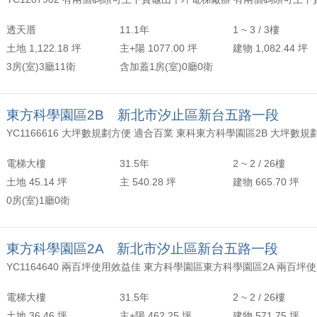
年以上
頂樓
含加蓋
2500 萬
30 坪 - 40 坪
透天厝
11.1年
1 ~ 3 / 3樓
-
年
-
樓
-
4000 萬
40 坪 - 50 坪
土地 1,122.18 坪
主+陽 1077.00 坪
建物 1,082.44 坪
3房(室)3廳11衛
含加蓋1房(室)0廳0衛
上
50 坪以上
萬
-
坪
東方科學園區2B 新北市汐止區新台五路一段
電梯大樓
31.5年
2 ~ 2 / 26樓
土地 45.14 坪
主 540.28 坪
建物 665.70 坪
0房(室)1廳0衛
東方科學園區2A 新北市汐止區新台五路一段
電梯大樓
31.5年
2 ~ 2 / 26樓
土地 36.46 坪
主+陽 462.25 坪
建物 571.75 坪