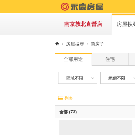
南京敦北直營店
房屋搜
買房子
房屋搜尋
買房子
租房子
全部用途
住宅
區域不限
總價不限
區域不限
總價不限
電梯大廈
屋齡
列表
華廈
1 年
台北市-松山區
900 萬以下
無電梯公寓
1 年 
全部 (73)
透天別墅
5 年 
台北市-中山區
900 萬 - 1
10 年
台北市-信義區
1200 萬 - 
有車位
20 年