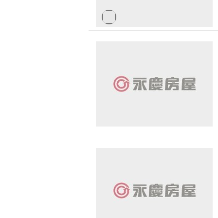
新北市-蘆洲區
桃園市-龜山區