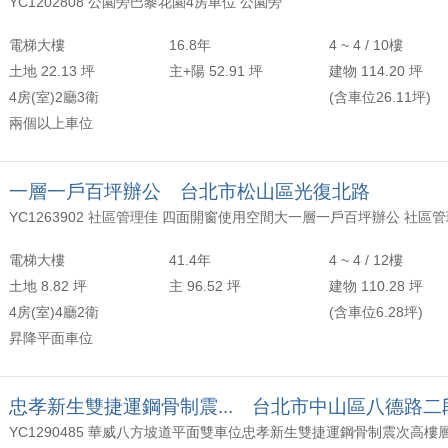
YC1202808 公園旁巴黎花園4房車位 公園旁
電梯大樓
16.8年
4 ~ 4 / 10樓
土地 22.13 坪
主+陽 52.91 坪
建物 114.20 坪
4房(室)2廳3衛
(含車位26.11坪)
兩個以上車位
一層一戶百坪辦公 台北市松山區光復北路
電梯大樓
41.4年
4 ~ 4 / 12樓
土地 8.82 坪
主 96.52 坪
建物 110.28 坪
4房(室)4廳2衛
(含車位6.28坪)
昇降平面車位
忠孝新生雙捷運鋼骨制震... 台北市中山區八德路二