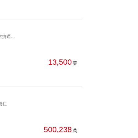
YC1289811 萬大捷運即將開通萬大路三角窗金店面全聯穩定承租中 萬大捷運即將開通
13,500
萬
嘉仁
500,238
萬