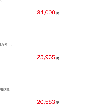
總價: 低 → 高
西北
西南
34,000
萬
每坪單價: 低 → 高
房
降幅: 高 → 低
建物坪數: 小 → 大
屋齡: 小 → 大
YC1166616 大坪數規劃方便 適合百業 東科東方科學園區2B 大坪數規劃方便 適合百業 東科
土地坪數: 大 → 小
23,965
萬
YC1164640 兩百坪使用效益佳 東方科學園區東方科學園區2A 兩百坪使用效益佳 東方科學園區
20,583
萬