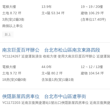
電梯大樓
13.9年
19 ~ 19 / 20樓
土地 8.72 坪
主+陽 53.34 坪
建物 106.29 坪
3房(室)2廳3衛
(含車位17.40坪)
兩個以上車位
新上
南京巨蛋百坪辦公 台北市松山區南京東路四段
電梯大樓
44.0年
12 ~ 12 / 12樓
土地 9.72 坪
主+陽 80.2 坪
建物 104.54 坪
18房(室)0廳0衛
含加蓋1房(室)1廳1衛
俠隱新屋四房車位 台北市中山區遼寧街