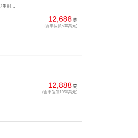
YC1226868 內湖五期重劃區純住宅千坪基地五期米蘭苑面公園 內湖五期重劃區純住宅千坪基地
12,688
萬
(含車位價500萬元)
12,888
萬
(含車位價1050萬元)