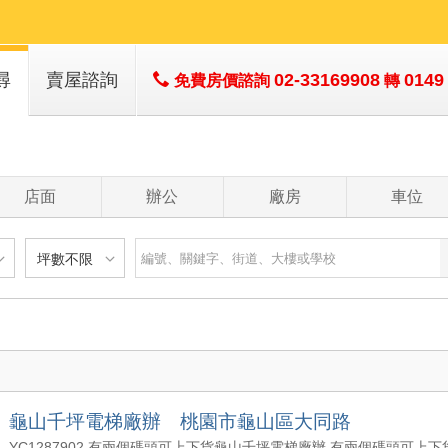
尋
賣屋諮詢
02-33169908
0149
免費房價諮詢
轉
店面
辦公
廠房
車位
坪數不限
建物
土地
主+陽
不限
樓層不限
房數不限
以下
低於 1 樓
1 房
坪數不限
- 5 年
1 樓
2 房
- 10 年
2 - 6 樓
3 房
200 萬
20 坪以下
 - 20 年
7 - 12 樓
4 房
龜山千坪電梯廠辦 桃園市龜山區大同路
1500 萬
20 坪 - 30 坪
 - 30 年
13 樓以上
5 房以上
YC1287902 有兩個碼頭可上下貨龜山千坪電梯廠辦 有兩個碼頭可上下