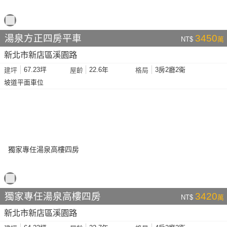
湯泉方正四房平車
3450
NT$
萬
新北市新店區溪園路
67.23坪
22.6年
3房2廳2衛
建坪
屋齡
格局
坡道平面車位
獨家專任湯泉高樓四房
3420
NT$
萬
新北市新店區溪園路