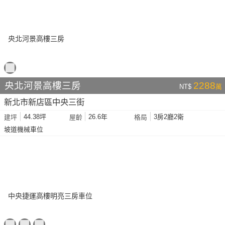
央北河景高樓三房
2288
NT$
萬
新北市新店區中央三街
44.38坪
26.6年
3房2廳2衛
建坪
屋齡
格局
坡道機械車位