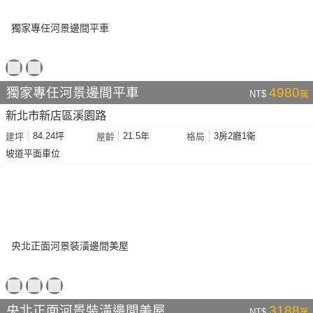
獨家專任河景邊間平車
4980
NT$
萬
新北市新店區溪園路
84.24坪
21.5年
3房2廳1衛
建坪
屋齡
格局
坡道平面車位
央北正面河景裝潢邊間美屋
3188
NT$
萬