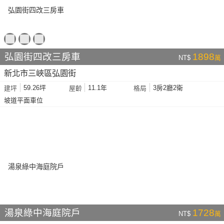
弘園街四改三房車
1898
NT$
萬
新北市三峽區弘園街
59.26坪
11.1年
3房2廳2衛
建坪
屋齡
格局
坡道平面車位
湯泉綠中海庭院戶
1728
NT$
萬