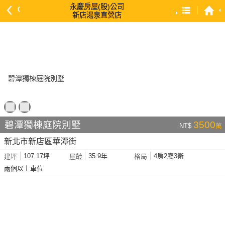
永慶房屋(股)公司
新店湯泉直營店
預設排序
依總價 低 → 高
依總價 高 → 低
依每坪單價 低 → 高
依降幅 高 → 低
依建物坪數 大 → 小
碧潭獨棟庭院別墅
3500
NT$
萬
依土地坪數 大 → 小
新北市新店區華潭街
依屋齡 小 → 大
107.17坪
35.9年
4房2廳3衛
建坪
屋齡
格局
依屋齡 大 → 小
兩個以上車位