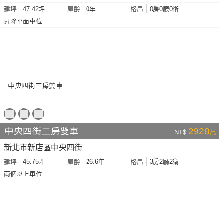
47.42坪
0年
0房0廳0衛
建坪
屋齡
格局
昇降平面車位
中央四街三房雙車
2928
NT$
萬
新北市新店區中央四街
45.75坪
26.6年
3房2廳2衛
建坪
屋齡
格局
兩個以上車位