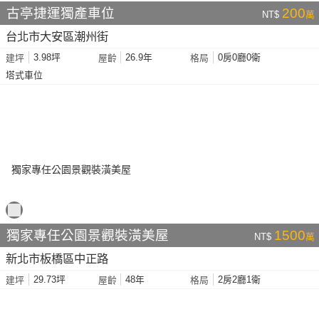
古亭捷運獨產車位
200
NT$
萬
台北市大安區潮州街
3.98坪
26.9年
0房0廳0衛
建坪
屋齡
格局
塔式車位
獨家專任公園景觀裝潢美屋
1500
NT$
萬
新北市板橋區中正路
29.73坪
48年
2房2廳1衛
建坪
屋齡
格局