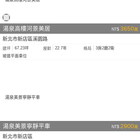
湯泉高樓河景美居
3650
NT$
萬
新北市新店區溪園路
67.23坪
22.7年
3房2廳2衛
建坪
屋齡
格局
坡道平面車位
湯泉美景寧靜平車
2900
NT$
萬
新北市新店區