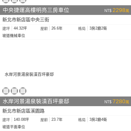
中央捷運高樓明亮三房車位
2298
NT$
萬
新北市新店區中央三街
44.32坪
26.6年
3房2廳2衛
建坪
屋齡
格局
坡道機械車位
水岸河景湯泉裝潢百坪豪邸
7280
NT$
萬
新北市新店區溪園路
140.08坪
23.7年
3房2廳4衛
建坪
屋齡
格局
坡道平面車位