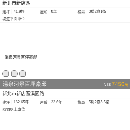
新北市新店區
41.9坪
0年
3房2廳1衛
建坪
屋齡
格局
坡道平面車位
湯泉河景百坪豪邸
7450
NT$
萬
新北市新店區溪園路
162.65坪
22.6年
5房2廳3.5衛
建坪
屋齡
格局
兩個以上車位