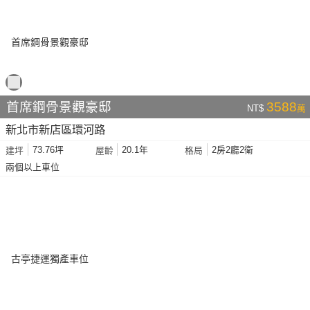
首席鋼骨景觀豪邸
3588
NT$
萬
新北市新店區環河路
73.76坪
20.1年
2房2廳2衛
建坪
屋齡
格局
兩個以上車位