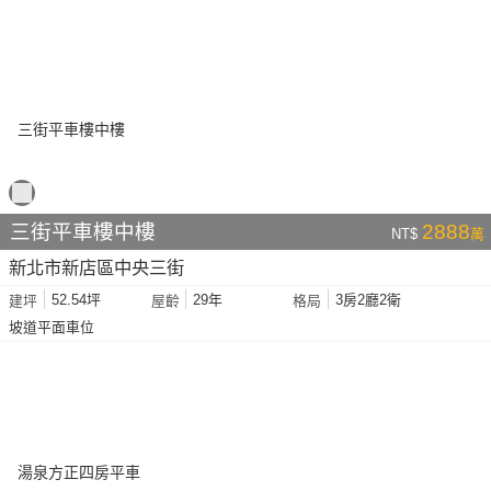
三街平車樓中樓
2888
NT$
萬
新北市新店區中央三街
52.54坪
29年
3房2廳2衛
建坪
屋齡
格局
坡道平面車位