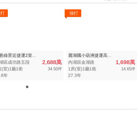
強打
強打
巷綠景近捷運2室...
麗湖國小葫洲捷運高...
2,688萬
1,698萬
湖區成功路五段
內湖區金湖路
房(室)1廳1衛
1房(室)1廳1衛
34.50坪
14.65坪
.8年
27.3年
0