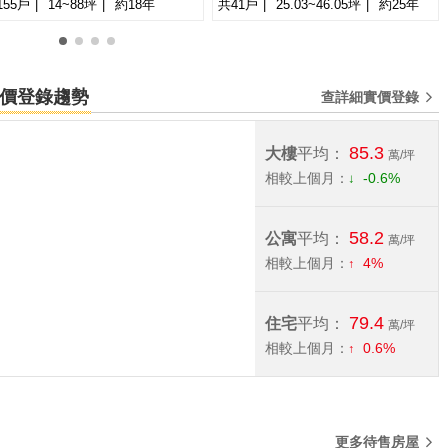
155戶
14~88坪
約18年
共41戶
25.03~46.05坪
約25年
萬
-
坪
0
1
2
3
宅實價登錄趨勢
查詳細實價登錄
85.3
大樓
平均：
萬/坪
相較上個月：
-0.6%
58.2
公寓
平均：
萬/坪
相較上個月：
4%
79.4
住宅
平均：
萬/坪
相較上個月：
0.6%
更多待售房屋