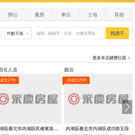
0
辦公
廠房
車位
土地
其他
找房子
坪數不限
建物
土地
主+陽
更多本店經營社區
坪數不限
固名人道
戲谷
 萬
20 坪以下
成交
27
件
共成交
25
件
0 萬
20 坪 - 30 坪
0 萬
30 坪 - 40 坪
0 萬
40 坪 - 50 坪
50 坪以上
內湖區臺北市內湖區民權東路六段
內湖區臺北市內湖區成功路五段