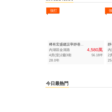
強打
稀有宏盛建設寧靜巷...
靜
4,580萬
內湖區金湖路
內
4房(室)2廳3衛
2
56.18坪
28.0年
25
今日最熱門