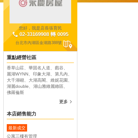
您好，我是店長張育民
02-33169908 轉 0095
台北市內湖區金湖路388號
重點經營社區
香草山莊
華固名人道
戲谷
麗湖WYNN
印象大湖
麗湖WYNN
印象大湖
第凡內
大千湖砌
大湖高閣
維妮花園
共成交
22
件
共成交
19
件
湖麗double
湖山雅緻麗緻區
佛羅倫斯
更多
本店銷售能力
最新成交
內湖區臺北市內湖區成功路五段
內湖區臺北市內湖區金湖路
公寓三樓有管理