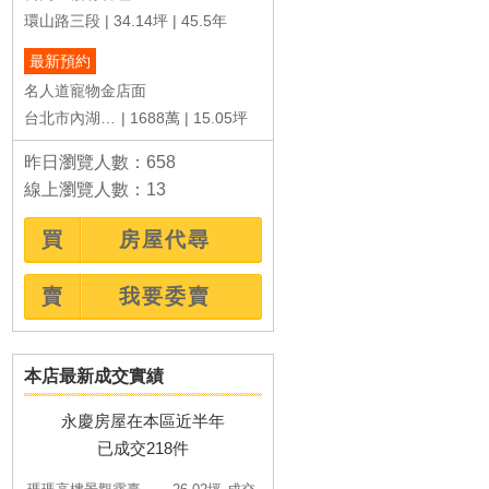
共78戶
10.55~52.01坪
約18年
共57戶
14.69~29.31坪
約28年
環山路三段
34.14坪
45.5年
最新預約
名人道寵物金店面
台北市內湖區民權東路六段
1688萬
15.05坪
昨日瀏覽人數：658
線上瀏覽人數：13
買
房屋代尋
賣
我要委賣
本店最新成交實績
永慶房屋在本區近半年
已成交218件