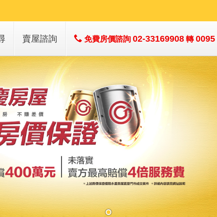
尋
賣屋諮詢
02-33169908
0095
免費房價諮詢
轉