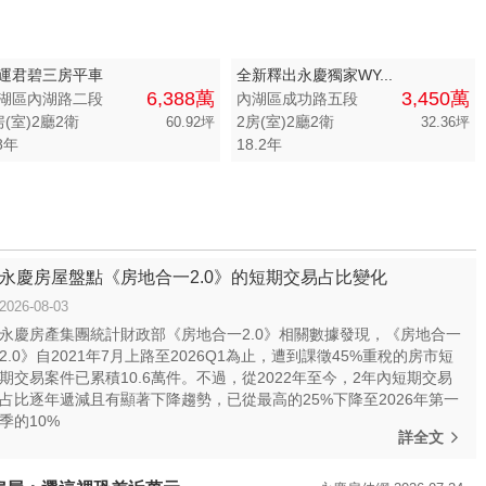
運君碧三房平車
全新釋出永慶獨家WY...
6,388萬
3,450萬
湖區內湖路二段
內湖區成功路五段
房(室)2廳2衛
2房(室)2廳2衛
60.92坪
32.36坪
8年
18.2年
永慶房屋盤點《房地合一2.0》的短期交易占比變化
2026-08-03
永慶房產集團統計財政部《房地合一2.0》相關數據發現，《房地合一
2.0》自2021年7月上路至2026Q1為止，遭到課徵45%重稅的房市短
期交易案件已累積10.6萬件。不過，從2022年至今，2年內短期交易
占比逐年遞減且有顯著下降趨勢，已從最高的25%下降至2026年第一
季的10%
詳全文