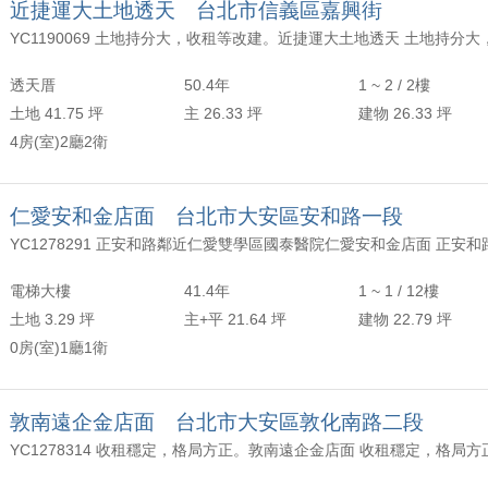
近捷運大土地透天 台北市信義區嘉興街
透天厝
50.4年
1 ~ 2 / 2樓
土地 41.75 坪
主 26.33 坪
建物 26.33 坪
4房(室)2廳2衛
仁愛安和金店面 台北市大安區安和路一段
電梯大樓
41.4年
1 ~ 1 / 12樓
土地 3.29 坪
主+平 21.64 坪
建物 22.79 坪
0房(室)1廳1衛
敦南遠企金店面 台北市大安區敦化南路二段
YC1278314 收租穩定，格局方正。敦南遠企金店面 收租穩定，格局方