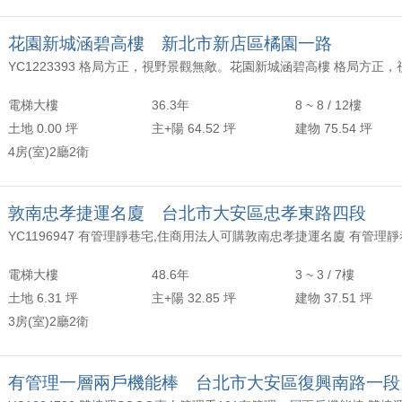
花園新城涵碧高樓 新北市新店區橘園一路
電梯大樓
36.3年
8 ~ 8 / 12樓
土地 0.00 坪
主+陽 64.52 坪
建物 75.54 坪
4房(室)2廳2衛
敦南忠孝捷運名廈 台北市大安區忠孝東路四段
電梯大樓
48.6年
3 ~ 3 / 7樓
土地 6.31 坪
主+陽 32.85 坪
建物 37.51 坪
3房(室)2廳2衛
有管理一層兩戶機能棒 台北市大安區復興南路一段