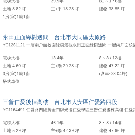
電梯大樓
39.9年
B1 ~ 1 / 6樓
土地 8.82 坪
主+平 18.28 坪
建物 38.85 坪
1房(室)1廳1衛
永田正面綠樹邊間 台北市大同區太原路
電梯大樓
13.4年
8 ~ 8 / 12樓
土地 4.60 坪
主+陽 29.28 坪
建物 47.22 坪
3房(室)1廳1衛
(含車位3.04坪)
塔式車位
三普仁愛後棟高樓 台北市大安區仁愛路四段
電梯大樓
46.1年
8 ~ 8 / 14樓
土地 5.29 坪
主+陽 42.39 坪
建物 47.66 坪