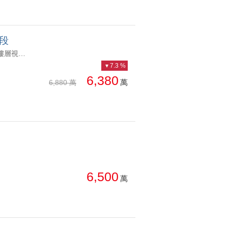
段
YC1241533 享受高樓層視野最佳選擇稀有敦南富邑高樓景觀戶 享受高樓層視野最佳選擇
7.3 %
6,380
萬
6,880 萬
6,500
萬