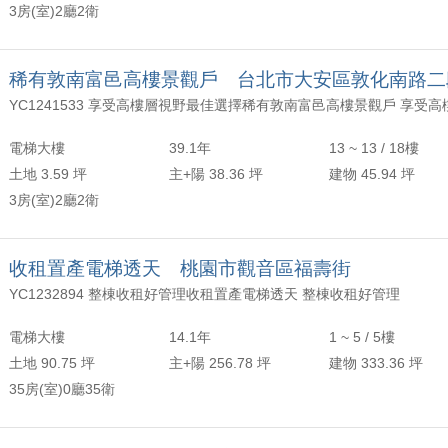
3房(室)2廳2衛
稀有敦南富邑高樓景觀戶 台北市大安區敦化南路二
電梯大樓
39.1年
13 ~ 13 / 18樓
土地 3.59 坪
主+陽 38.36 坪
建物 45.94 坪
3房(室)2廳2衛
收租置產電梯透天 桃園市觀音區福壽街
YC1232894 整棟收租好管理收租置產電梯透天 整棟收租好管理
電梯大樓
14.1年
1 ~ 5 / 5樓
土地 90.75 坪
主+陽 256.78 坪
建物 333.36 坪
35房(室)0廳35衛