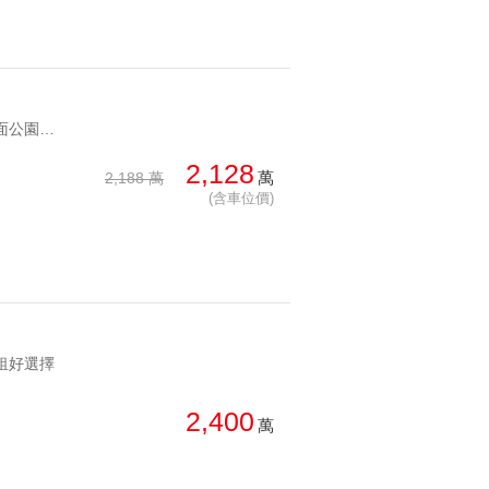
YC1232893 成熟商圈挑高面公園低總價潤泰挑高小豪宅 成熟商圈挑高面公園低總價
2,128
萬
2,188 萬
(含車位價)
出租好選擇
2,400
萬