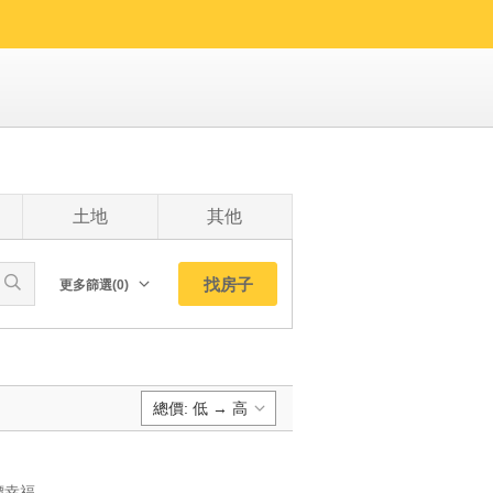
土地
其他
找房子
更多篩選(0)
朝向北
南
西
總價: 低 → 高
東
東北
預設排序:
東南
YC1230862 超稀有低總價全天管理套房暖暖羅傑摩爾管理次高樓低總價幸福成家 超稀有低總價全天管理套房