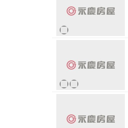
無車位
30 
台北市-中正區
1500 萬 - 
有無障礙空間
台北市-北投區
2500 萬 - 
台北市-松山區
4000 萬以
台北市-內湖區
-
台北市-萬華區
新北市-新店區
新北市-汐止區
桃園市-觀音區
基隆市-暖暖區