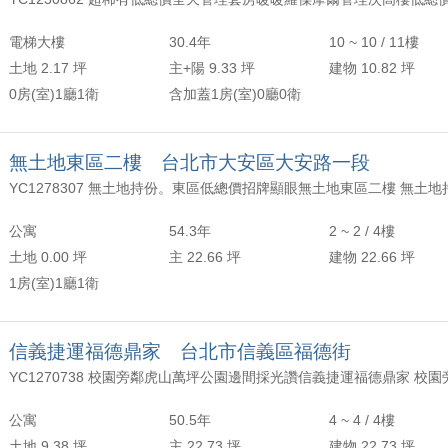
年以上
頂樓
含加蓋
2500 萬
30 坪 - 40 坪
電梯大樓
30.4年
10 ~ 10 / 11樓
-
年
-
樓
-
4000 萬
40 坪 - 50 坪
土地 2.17 坪
主+陽 9.33 坪
建物 10.82 坪
0房(室)1廳1衛
含加蓋1房(室)0廳0衛
上
50 坪以上
萬
-
坪
無土地東區二樓 台北市大安區大安路一段
公寓
54.3年
2 ~ 2 / 4樓
土地 0.00 坪
主 22.66 坪
建物 22.66 坪
1房(室)1廳1衛
信義捷運福德鼎家 台北市信義區福德街
公寓
50.5年
4 ~ 4 / 4樓
土地 9.38 坪
主 22.73 坪
建物 22.73 坪