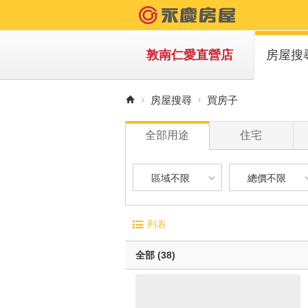
敦南仁愛直營店
房屋搜
買房子
房屋搜尋
買房子
租房子
全部用途
住宅
區域不限
總價不限
區域不限
總價不限
電梯大廈
屋齡
列表
華廈
1 年
台北市-大安區
900 萬以下
無電梯公寓
1 年 
全部 (38)
透天別墅
5 年 
台北市-信義區
900 萬 - 1
10 年
台北市-大同區
1200 萬 - 
有車位
20 年