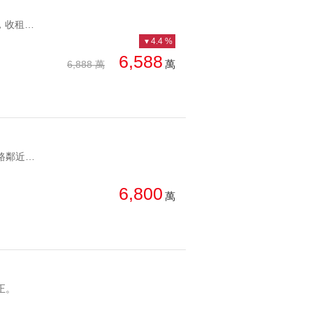
YC1190069 土地持分大，收租等改建。近捷運大土地透天 土地持分大，收租等改建。
4.4 %
6,588
萬
6,888 萬
YC1278291 正安和路鄰近仁愛雙學區國泰醫院仁愛安和金店面 正安和路鄰近仁愛雙學區國泰醫院
6,800
萬
正。