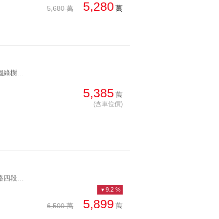
5,280
萬
5,680 萬
YC1261121 一層兩戶面校園綠樹景觀永田正面綠樹邊間 一層兩戶面校園綠樹景觀
5,385
萬
(含車位價)
YC1164491 仁愛路四段黃金門牌光復仁愛學區三普仁愛後棟高樓 仁愛路四段黃金門牌光復仁愛學區
9.2 %
5,899
萬
6,500 萬