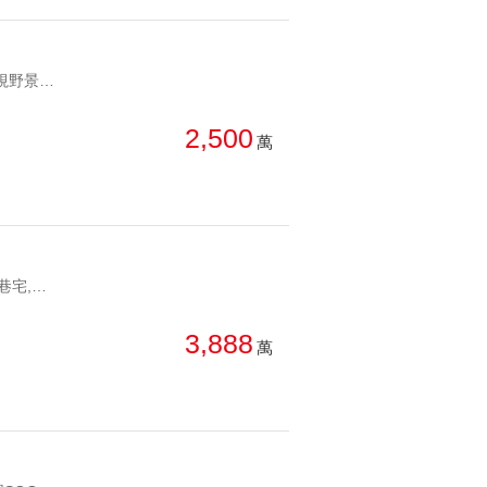
YC1223393 格局方正，視野景觀無敵。花園新城涵碧高樓 格局方正，視野景觀無敵。
2,500
萬
YC1196947 有管理靜巷宅,住商用法人可購敦南忠孝捷運名廈 有管理靜巷宅,住商用法人可購
3,888
萬