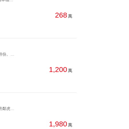
總價: 高 → 低
西北
西南
268
萬
每坪單價: 低 → 高
房
降幅: 高 → 低
建物坪數: 大 → 小
屋齡: 小 → 大
YC1278307 無土地持份。東區低總價招牌顯眼無土地東區二樓 無土地持份。東區低總價招牌顯眼
土地坪數: 大 → 小
1,200
萬
YC1270738 校園旁鄰虎山萬坪公園邊間採光讚信義捷運福德鼎家 校園旁鄰虎山萬坪公園邊間採光讚
1,980
萬