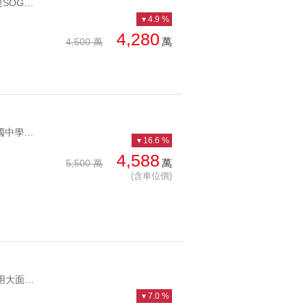
YC1224792 雙捷運SOGO專人管理看101有管理一層兩戶機能棒 雙捷運SOGO專人管理看101
4.9 %
4,280
萬
4,500 萬
YC1128839 中正國中學區仁愛杭南庭前後臨路仁愛杭南屋新一樓 中正國中學區仁愛杭南庭前後臨路
16.6 %
4,588
萬
5,500 萬
(含車位價)
YC1223395 商業用大面寬方正好規劃精華地段東區延吉商業金店 商業用大面寬方正好規劃精華地段
7.0 %