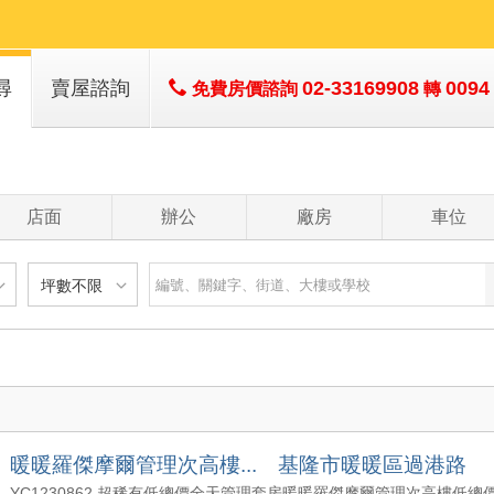
尋
賣屋諮詢
02-33169908
0094
免費房價諮詢
轉
店面
辦公
廠房
車位
坪數不限
建物
土地
主+陽
不限
樓層不限
房數不限
以下
低於 1 樓
1 房
坪數不限
- 5 年
1 樓
2 房
- 10 年
2 - 6 樓
3 房
200 萬
20 坪以下
 - 20 年
7 - 12 樓
4 房
暖暖羅傑摩爾管理次高樓... 基隆市暖暖區過港路
1500 萬
20 坪 - 30 坪
 - 30 年
13 樓以上
5 房以上