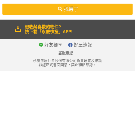
50坪以上
找房子
想收藏喜歡的物件?
快下載「永慶快搜」APP!
好友獨享
好屋速報
客服專線
永慶房屋仲介股份有限公司負責建置及維護
非經正式書面同意，禁止轉貼節錄。