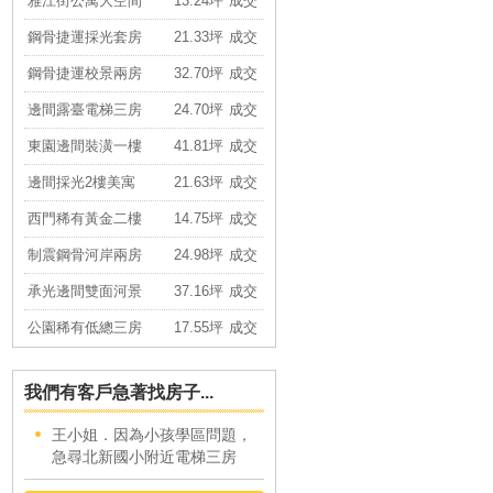
鋼骨捷運採光套房
21.33坪
成交
鋼骨捷運校景兩房
32.70坪
成交
邊間露臺電梯三房
24.70坪
成交
東園邊間裝潢一樓
41.81坪
成交
邊間採光2樓美寓
21.63坪
成交
西門稀有黃金二樓
14.75坪
成交
制震鋼骨河岸兩房
24.98坪
成交
承光邊間雙面河景
37.16坪
成交
公園稀有低總三房
17.55坪
成交
萬大低總美妝小宅
12.83坪
成交
德昌優雅採光美寓
17.45坪
成交
我們有客戶急著找房子...
寶興精美屋況佳
23.80坪
成交
王小姐．因為小孩學區問題，
力麒御品美妝3房
78.48坪
成交
急尋北新國小附近電梯三房
力麒御品美妝3房
78.48坪
成交