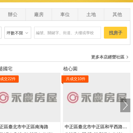
0
辦公
廠房
車位
土地
其他
找房子
坪數不限
建物
土地
主+陽
更多本店經營社區
坪數不限
盛國宅
植心園
 萬
20 坪以下
成交
22
件
共成交
10
件
0 萬
20 坪 - 30 坪
0 萬
30 坪 - 40 坪
0 萬
40 坪 - 50 坪
50 坪以上
正區臺北市中正區南海路
中正區臺北市中正區和平西路二段