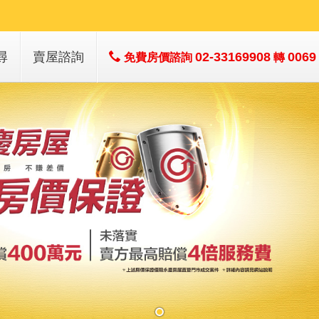
尋
賣屋諮詢
02-33169908
0069
免費房價諮詢
轉