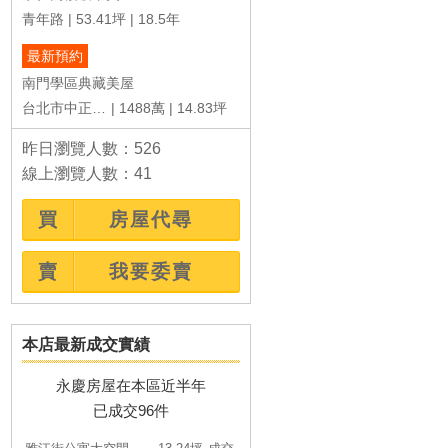
共181戶
37~64坪
約15年
共70戶
8.45~35.21坪
約47年
青年路
53.41坪
18.5年
最新預約
南門學區典藏美屋
台北市中正區和平西路二段
1488萬
14.83坪
昨日瀏覽人數：526
線上瀏覽人數：41
買
房屋代尋
賣
我要委賣
本店最新成交實績
永慶房屋在本區近半年
已成交96件