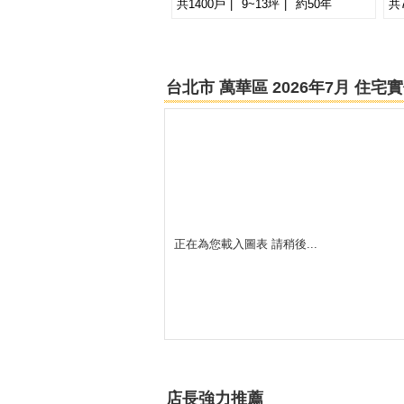
共1400戶
9~13坪
約50年
共
-
台北市 萬華區 2026年7月 住
正在為您載入圖表 請稍後...
店長強力推薦