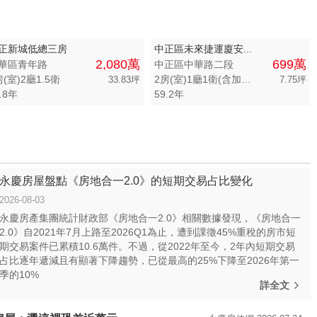
正新城低總三房
中正區未來捷運廈安...
2,080萬
699萬
華區青年路
中正區中華路二段
房(室)2廳1.5衛
2房(室)1廳1衛(含加蓋)
33.83坪
7.75坪
.8年
59.2年
永慶房屋盤點《房地合一2.0》的短期交易占比變化
2026-08-03
永慶房產集團統計財政部《房地合一2.0》相關數據發現，《房地合一
2.0》自2021年7月上路至2026Q1為止，遭到課徵45%重稅的房市短
期交易案件已累積10.6萬件。不過，從2022年至今，2年內短期交易
占比逐年遞減且有顯著下降趨勢，已從最高的25%下降至2026年第一
季的10%
詳全文