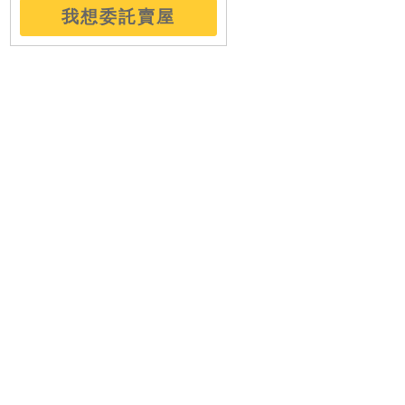
專任明治府大樓
31.96坪
成交
我想委託賣屋
鋼骨捷運景觀套房
21.33坪
成交
低總大坪數二樓
17.55坪
成交
龍邸三房公園綠景
42.63坪
成交
德昌正街黃金透天
70.56坪
成交
西門低總捷運宅
19.86坪
成交
冠德高樓三房坡車
64.01坪
成交
龍虎低總價三樓
9.43坪
成交
邊間採光明亮空間
32.99坪
成交
華園低總優質住辦
20.84坪
成交
低總採光方正三樓
9.20坪
成交
板南捷運挑高景觀
34.00坪
成交
低總價新青安美寓
23.08坪
成交
城中高樓稀有兩房
20.77坪
成交