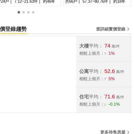
724戶
7.12~21.63坪
約46年
共66戶
57.37~80.76坪
約18年
萬
-
坪
0
1
2
3
宅實價登錄趨勢
查詳細實價登錄
74
大樓
平均：
萬/坪
相較上個月：
1%
52.6
公寓
平均：
萬/坪
相較上個月：
5%
71.6
住宅
平均：
萬/坪
相較上個月：
-0.1%
更多待售房屋