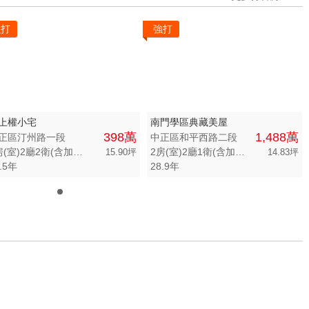
強打
強打
上權小宅
南門學區典藏美屋
398萬
1,488萬
正區汀州路一段
中正區和平西路二段
3房(室)2廳2衛(含加蓋)
2房(室)2廳1衛(含加蓋)
15.90坪
14.83坪
.5年
28.9年
0