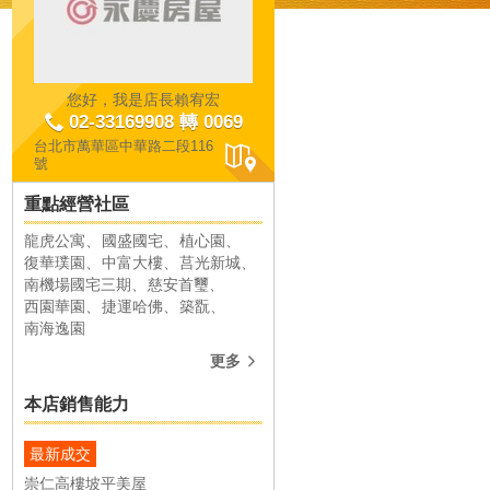
您好，我是店長賴宥宏
02-33169908 轉 0069
台北市萬華區中華路二段116
號
重點經營社區
龍虎公寓
國盛國宅
植心園
復華璞園
中富大樓
復華璞園
中富大樓
莒光新城
南機場國宅三期
慈安首璽
共成交
9
件
共成交
9
件
西園華園
捷運哈佛
築翫
南海逸園
更多
本店銷售能力
最新成交
萬華區臺北市萬華區西藏路
萬華區臺北市萬華區和平西路
崇仁高樓坡平美屋