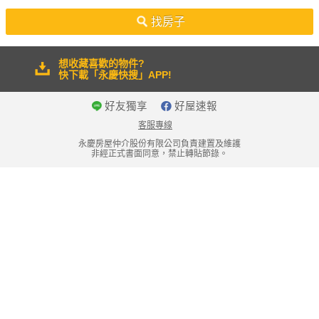
50坪以上
找房子
想收藏喜歡的物件?
快下載「永慶快搜」APP!
好友獨享
好屋速報
客服專線
永慶房屋仲介股份有限公司負責建置及維護
非經正式書面同意，禁止轉貼節錄。