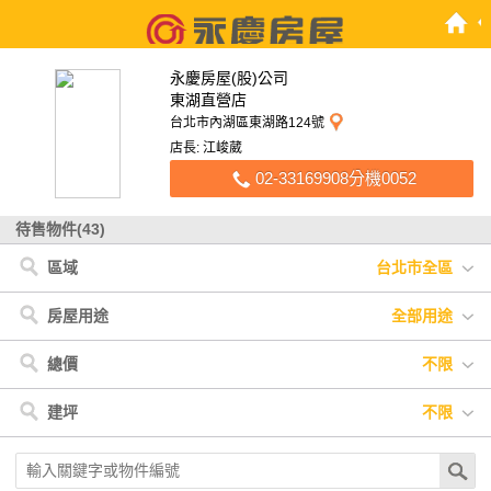
永慶房屋(股)公司
東湖直營店
台北市內湖區東湖路124號
店長: 江峻葳
02-33169908分機0052
待售物件(43)
區域
台北市全區
台北市
< 台北市
< 新北市
< 苗栗縣
新北市
內湖區
汐止區
苑裡鎮
苗栗縣
房屋用途
全部用途
全部用途
住宅
店面
辦公
廠房
車位
土地
其他
總價
不限
不限
900萬以下
900萬-1200萬
1200萬-1500萬
建坪
不限
1500萬-2500萬
2500萬-4000萬
4000萬以上
不限
20坪以下
20坪-30坪
30坪-40坪
40坪-50坪