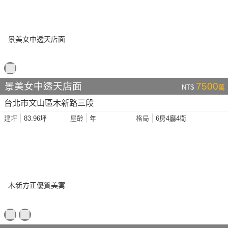
景美女中透天店面
7500
NT$
萬
台北市文山區木新路三段
83.96坪
年
6房4廳4衛
建坪
屋齡
格局