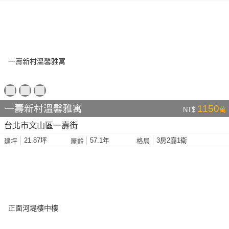
一壽新村溫馨雅寓
1150
NT$
萬
台北市文山區一壽街
21.87坪
57.1年
3房2廳1衛
建坪
屋齡
格局