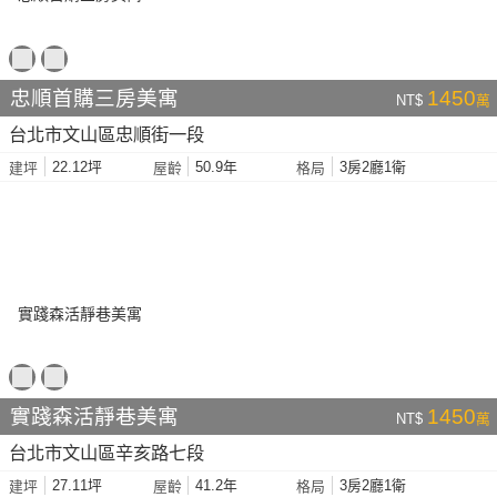
忠順首購三房美寓
1450
NT$
萬
台北市文山區忠順街一段
22.12坪
50.9年
3房2廳1衛
建坪
屋齡
格局
實踐森活靜巷美寓
1450
NT$
萬
台北市文山區辛亥路七段
27.11坪
41.2年
3房2廳1衛
建坪
屋齡
格局