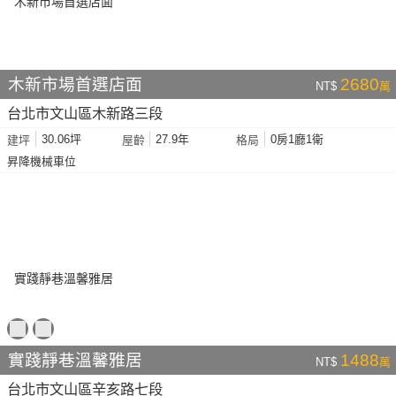
木新市場首選店面
2680
NT$
萬
台北市文山區木新路三段
30.06坪
27.9年
0房1廳1衛
建坪
屋齡
格局
昇降機械車位
實踐靜巷溫馨雅居
1488
NT$
萬
台北市文山區辛亥路七段