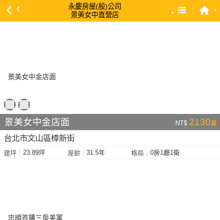
永慶房屋(股)公司
景美女中直營店
預設排序
依總價 低 → 高
依總價 高 → 低
依每坪單價 低 → 高
依降幅 高 → 低
依建物坪數 大 → 小
景美女中金店面
2130
NT$
萬
依土地坪數 大 → 小
台北市文山區樟新街
依屋齡 小 → 大
23.89坪
31.5年
0房1廳1衛
建坪
屋齡
格局
依屋齡 大 → 小