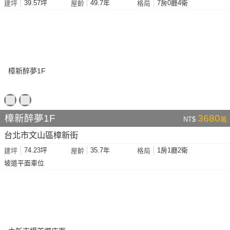
39.57坪
49.7年
7房0廳4衛
建坪
屋齡
格局
樟新醉夢1F
3680
NT$
萬
台北市文山區樟新街
74.23坪
35.7年
1房1廳2衛
建坪
屋齡
格局
坡道平面車位