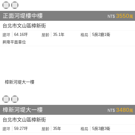
正面河堤樓中樓
3550
NT$
萬
台北市文山區樟新街
64.16坪
35.1年
5房2廳1衛
建坪
屋齡
格局
昇降平面車位
樟新河堤大一樓
3480
NT$
萬
台北市文山區樟新街
59.27坪
35年
5房3廳3衛
建坪
屋齡
格局