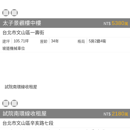
太子景觀樓中樓
5380
NT$
萬
台北市文山區一壽街
105.71坪
34年
5房2廳4衛
建坪
屋齡
格局
坡道機械車位
試院南環線收租屋
2180
NT$
萬
台北市文山區辛亥路七段