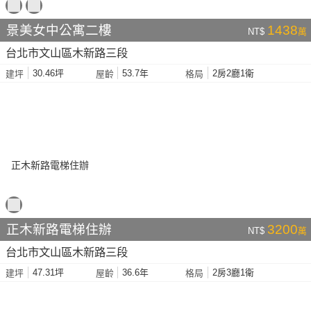
景美女中公寓二樓
1438
NT$
萬
台北市文山區木新路三段
30.46坪
53.7年
2房2廳1衛
建坪
屋齡
格局
正木新路電梯住辦
3200
NT$
萬
台北市文山區木新路三段
47.31坪
36.6年
2房3廳1衛
建坪
屋齡
格局