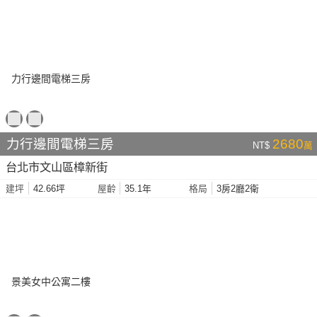
力行邊間電梯三房
2680
NT$
萬
台北市文山區樟新街
42.66坪
35.1年
3房2廳2衛
建坪
屋齡
格局