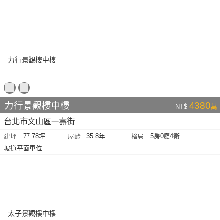
力行景觀樓中樓
4380
NT$
萬
台北市文山區一壽街
77.78坪
35.8年
5房0廳4衛
建坪
屋齡
格局
坡道平面車位