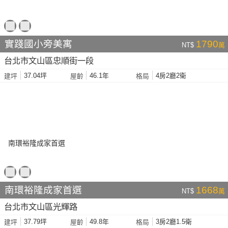
實踐國小旁美寓
1790
NT$
萬
台北市文山區忠順街一段
37.04坪
46.1年
4房2廳2衛
建坪
屋齡
格局
南環裕隆成家首選
1668
NT$
萬
台北市文山區光輝路
37.79坪
49.8年
3房2廳1.5衛
建坪
屋齡
格局