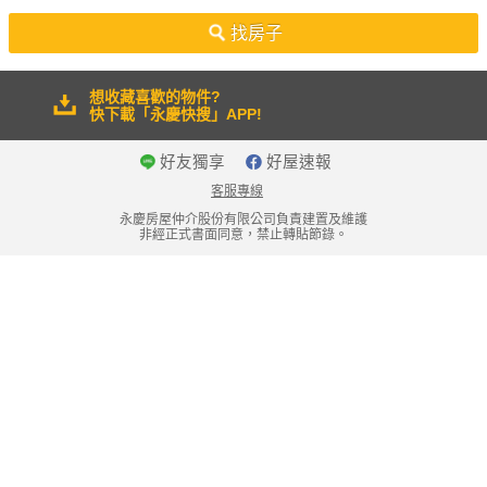
50坪以上
找房子
想收藏喜歡的物件?
快下載「永慶快搜」APP!
好友獨享
好屋速報
客服專線
永慶房屋仲介股份有限公司負責建置及維護
非經正式書面同意，禁止轉貼節錄。