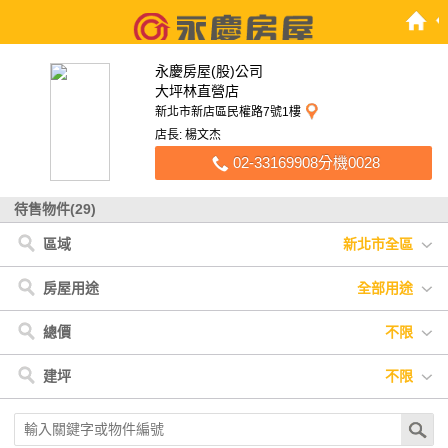
永慶房屋(股)公司
大坪林直營店
新北市新店區民權路7號1樓
店長: 楊文杰
02-33169908分機0028
待售物件(29)
區域
新北市全區
新北市
< 新北市
新店區
樹林區
房屋用途
全部用途
全部用途
住宅
店面
辦公
廠房
車位
土地
其他
總價
不限
不限
400萬以下
400萬-800萬
800萬-1200萬
建坪
不限
1200萬-2000萬
2000萬-3000萬
3000萬以上
不限
20坪以下
20坪-30坪
30坪-40坪
40坪-50坪